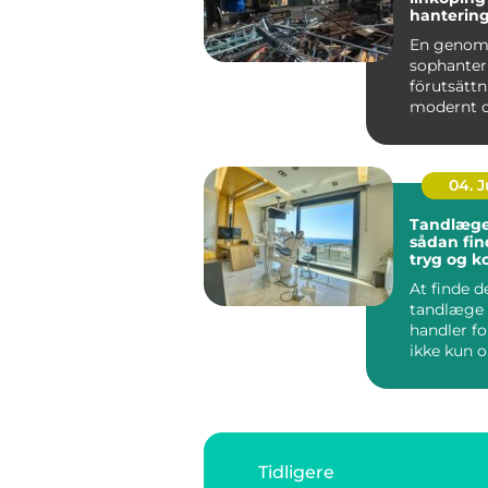
hantering 
praktiken
En genom
sophanter
förutsättn
modernt 
fungerand
I en växand
04. 
Tandlæge
sådan fin
tryg og 
klinik
At finde d
tandlæge 
handler f
ikke kun 
faglighed 
Tryghed, ty
Tidligere