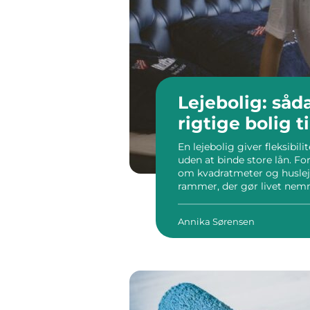
Lejebolig: såd
rigtige bolig 
En lejebolig giver fleksibil
uden at binde store lån. F
om kvadratmeter og huslej
rammer, der gør livet nemm
i de større og mellemstore by
Annika Sørensen