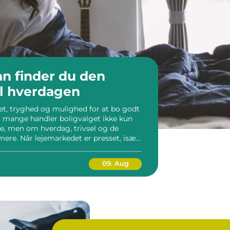
an finder du den
til hverdagen
itet, tryghed og mulighed for at bo godt
or mange handler boligvalget ikke kun
e, men om hverdag, trivsel og de
ere. Når lejemarkedet er presset, især
er, bliver det ekstra vigtigt at ...
09. Aug