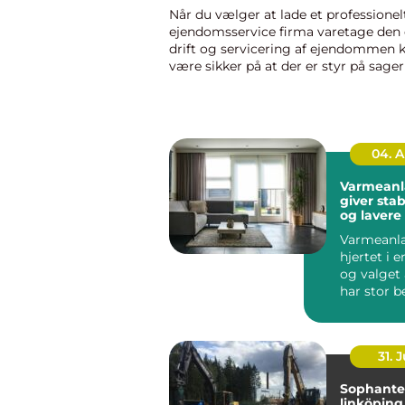
Når du vælger at lade et professionel
ejendomsservice firma varetage den 
drift og servicering af ejendommen k
være sikker på at der er styr på sager
ejendomsservice firma forestår ikke al
04. 
Varmeanl
giver stab
og lavere
Varmeanl
hjertet i e
og valget 
har stor b
b&ari...
31. J
Sophante
linköping hållba