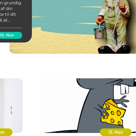
en grundig
 af din
 til dit
å at
fter,
 selv male
20. Nov
Nov
12. Nov