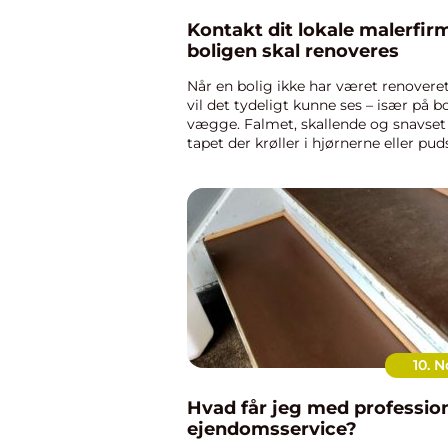
Kontakt dit lokale malerfir
boligen skal renoveres
Når en bolig ikke har været renoveret 
vil det tydeligt kunne ses – især på b
vægge. Falmet, skallende og snavset
tapet der krøller i hjørnerne eller pu
smuldrer er tydelig tegn på slitage 
en professionel beh...
10. N
Hvad får jeg med professio
ejendomsservice?