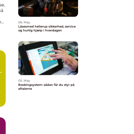
se,
Så
ng.
06. May
Låsesmed hellerup sikkerhed, service
og hurtig hjælp i hverdagen
g
05. May
Bookingsystem: sådan får du styr på
aftalerne
.