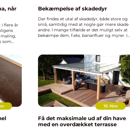
ma, når
Bekæmpelse af skadedyr
Der findes et utal af skadedyr, både store og
små, samtidig med at nogle gør mere skade
i flere år
andre. I mange tilfælde er det muligt selv at
oligens
bekæmpe dem, f.eks. bananfluer og myrer. I
 maling,
andre tilfælde kan det være nødvendigt at få
ds som
skadedyrsbekæmper ud o...
som kræver
ov
10. Nov
nel
Få det maksimale ud af din have
med en overdækket terrasse