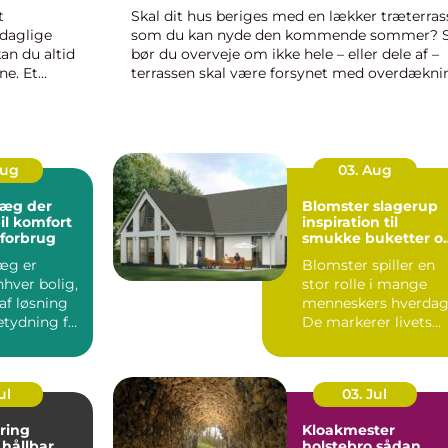
t
Skal dit hus beriges med en lækker træterras
daglige
som du kan nyde den kommende sommer? 
an du altid
bør du overveje om ikke hele – eller dele af –
ne. Et
terrassen skal være forsynet med overdækni
e...
Hvad er den største fordel ved at vælge en
overdækket terrasse? Den u...
Aug
03. Aug
æg der
Blomster slagerup
il komfort
inspiration til
 forbrug
smukke buketter o
personlige
æg er
Blomster spiller en
arrangementer
nhver bolig,
stor rolle i mange
af løsning
menneskers hverdag
etydning for
De markerer livets
store øjeblikke,
skabe...
ul
03. Jul
ring
Kloakmester
r
holstebro sådan