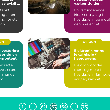
av avfall i
vælger du den
rigtige fagmand
tänkt
En velfungerende
ing är en
kloak er usynlig i
ing för ett
hverdagen lige indtil
och
den ikke er det.
e samhälle.
Lugtgener,
e...
tilstoppede a...
Jun
04. Jun
 vesterbro
Elektronik rønne
der du en
lokal hjælp til
kompetent
hverdagens
teknologi
en rette
Elektronik fylder
vesterbro
mere og mere i
or mange
hverdagen. Når noge
om
svigter, kan det
og priser.
hurtigt mærkes på
...
både arbejd...
1
…
62
63
64
…
73