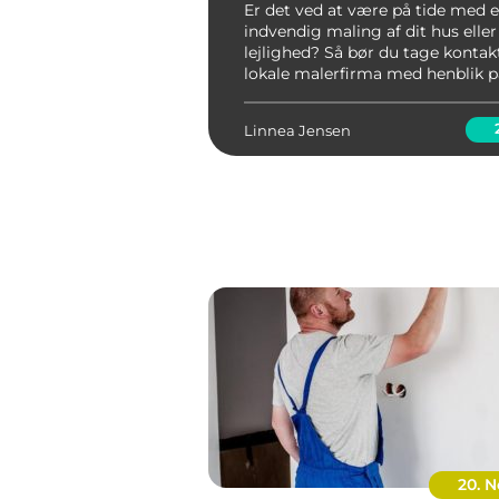
Er det ved at være på tide med 
indvendig maling af dit hus eller
lejlighed? Så bør du tage kontakte
lokale malerfirma med henblik p
indhente et tilbud på maling af lo
vægge og træværk. Kan jeg ikke
Linnea Jensen
mine væ...
20. 