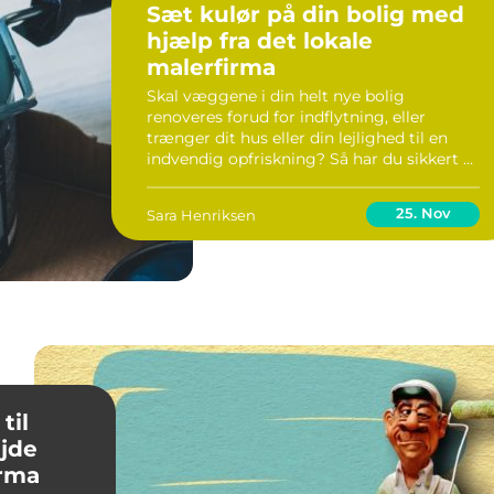
Sæt kulør på din bolig med
hjælp fra det lokale
malerfirma
Skal væggene i din helt nye bolig
renoveres forud for indflytning, eller
trænger dit hus eller din lejlighed til en
indvendig opfriskning? Så har du sikkert et
klart billede af hvorledes det færdige
resultat skal se ud. Måske har du allerede
25. Nov
Sara Henriksen
beslutte...
til
jde
irma