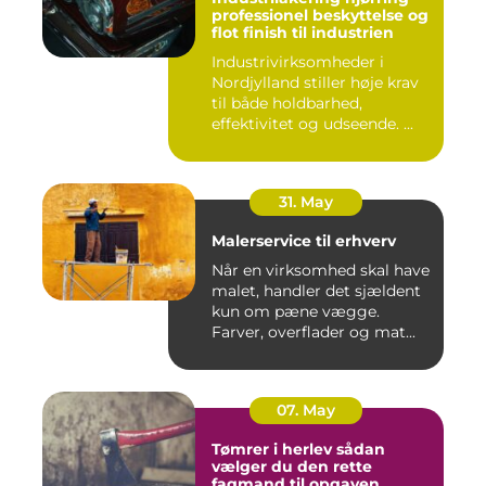
professionel beskyttelse og
flot finish til industrien
Industrivirksomheder i
Nordjylland stiller høje krav
til både holdbarhed,
effektivitet og udseende. ...
31. May
Malerservice til erhverv
Når en virksomhed skal have
malet, handler det sjældent
kun om pæne vægge.
Farver, overflader og mat...
07. May
Tømrer i herlev sådan
vælger du den rette
fagmand til opgaven