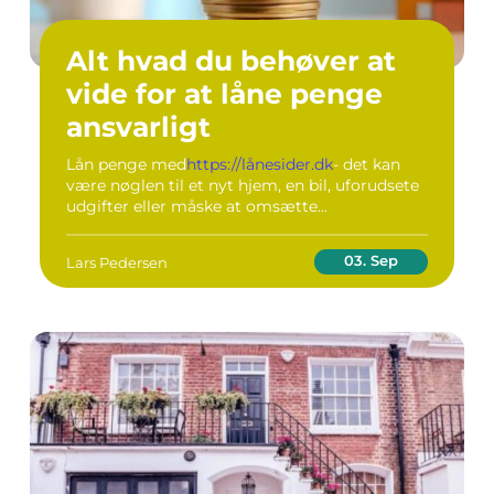
Alt hvad du behøver at
vide for at låne penge
ansvarligt
Lån penge med
https://lånesider.dk
- det kan
være nøglen til et nyt hjem, en bil, uforudsete
udgifter eller måske at omsætte...
03. Sep
Lars Pedersen