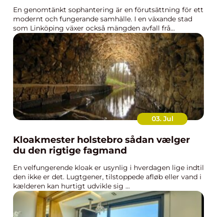
En genomtänkt sophantering är en förutsättning för ett
modernt och fungerande samhälle. I en växande stad
som Linköping växer också mängden avfall frå...
03. Jul
Kloakmester holstebro sådan vælger
du den rigtige fagmand
En velfungerende kloak er usynlig i hverdagen lige indtil
den ikke er det. Lugtgener, tilstoppede afløb eller vand i
kælderen kan hurtigt udvikle sig ...