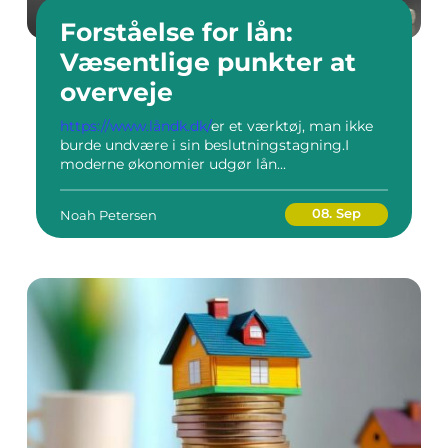
Forståelse for lån:
Væsentlige punkter at
overveje
https://www.låndk.dk/
er et værktøj, man ikke
burde undvære i sin beslutningstagning.I
moderne økonomier udgør lån...
08. Sep
Noah Petersen