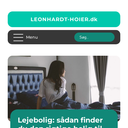
LEONHARDT-HOIER.
dk
Menu
Lejebolig: sådan finder