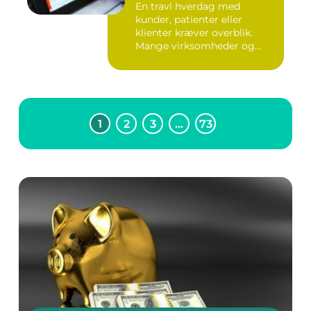
En travl hverdag med
kunder, patienter eller
klienter kræver overblik.
Mange virksomheder og
klinikk...
1
2
3
…
73