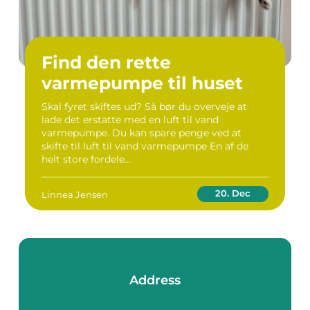
Find den rette
varmepumpe til huset
Skal fyret skiftes ud? Så bør du overveje at
lade det erstatte med en luft til vand
varmepumpe. Du kan spare penge ved at
skifte til luft til vand varmepumpe En af de
helt store fordele...
20. Dec
Linnea Jensen
Address