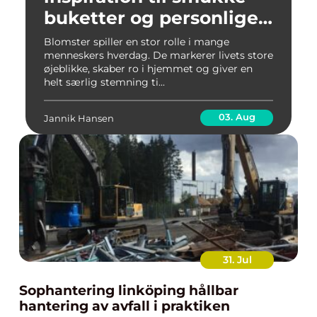
buketter og personlige
arrangementer
Blomster spiller en stor rolle i mange
menneskers hverdag. De markerer livets store
øjeblikke, skaber ro i hjemmet og giver en
helt særlig stemning ti...
03. Aug
Jannik Hansen
31. Jul
Sophantering linköping hållbar
hantering av avfall i praktiken