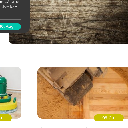
ge på dine
gulve kan
ser
 blive
30. Aug
ul
09. Jul