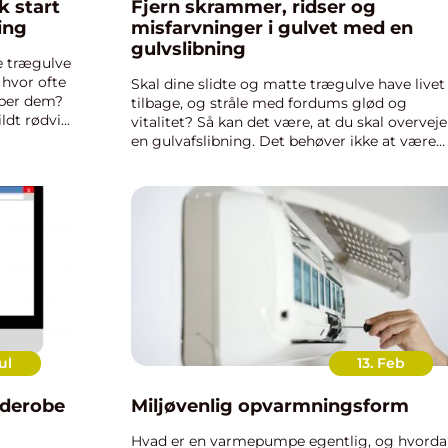
k start
Fjern skrammer, ridser og
ing
misfarvninger i gulvet med en
gulvslibning
ne trægulve
 hvor ofte
Skal dine slidte og matte trægulve have livet
bber dem?
tilbage, og stråle med fordums glød og
ildt rødvin,
vitalitet? Så kan det være, at du skal overveje
en gulvafslibning. Det behøver ikke at være
hverken dyrt eller tidkr&aeli...
ul
13. Feb
rderobe
Miljøvenlig opvarmningsform
Hvad er en varmepumpe egentlig, og hvord