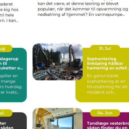
kan det være, at denne løsning er blevet
raderet
populær, når det kommer til opvarmning og
e kig hos
nedkølning af hjemmet? En varmepumpe
til hele
anvender køleteknologi og omdanner herme
n. I kan
udend&...
Aug
31. Jul
slagerup
Sophantering
 til
linköping hållbar
uketter og
hantering av avfall i
e
praktiken
piller en
En genomtänkt
enter
 i mange
sophantering är en
s hverdag.
förutsättning för ett
er livets
modernt och
likke,
fungerande samhälle
I en växande...
Jul
04. Jun
ter
Tandlæge vesterbr
n
sådan finder du en