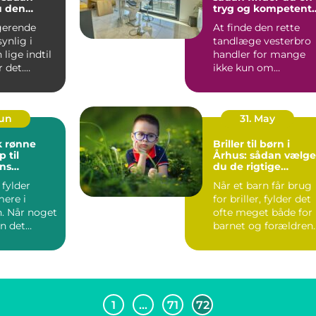
u den
tryg og kompetent
fagmand
klinik
gerende
At finde den rette
synlig i
tandlæge vesterbro
il
handler for mange
r det.
ikke kun om
,
faglighed og priser.
 a...
Tryghed, ty...
Jun
31. May
k rønne
Briller til børn i
p til
Århus: sådan vælge
ns
du de rigtige
børnebriller
 fylder
Når et barn får brug
ere i
for briller, fylder det
. Når noget
ofte meget både for
an det
barnet og forældrene
ærkes på
Briller skal...
...
1
…
71
72