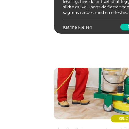
løsning, hvis du er træt af at kig
slidte gulve. Langt de fleste træ
sagtens reddes med en effektiv
gulvafslibning, også selv om de 
utroligt triste og slidte ud. Du vil
Katrine Nielsen
overraske...
09. J