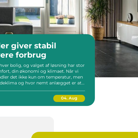
r giver stabil
vere forbrug
ver bolig, og valget af løsning har stor
fort, din økonomi og klimaet. Når vi
ndler det ikke kun om temperatur, men
indeklima og hvor nemt anlægget er at
et varmeanlæg o...
04. Aug