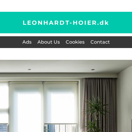
LEONHARDT-HOIER.
dk
Ads
About Us
Cookies
Contact