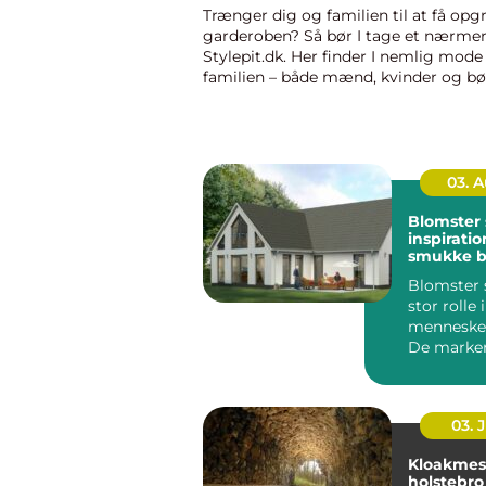
Trænger dig og familien til at få opg
garderoben? Så bør I tage et nærmer
Stylepit.dk. Her finder I nemlig mode 
familien – både mænd, kvinder og bør
derfor k&osl...
03. 
Blomster 
inspiration
smukke b
personlig
Blomster s
arrangem
stor rolle
mennesker
De marker
store øjeb
skabe...
03. 
Kloakmes
holstebro såda