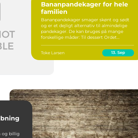
Bananpandekager for hele
familien
Bananpandekager smager skønt og sødt
og er et dejligt alternativ til almindelige
pandekager. De kan bruges på mange
forskellige måder: Til dessert Ordet
pandekager får hos de fleste
dessertklokkerne til at ringe –...
13. Sep
Toke Larsen
libning
 og billig