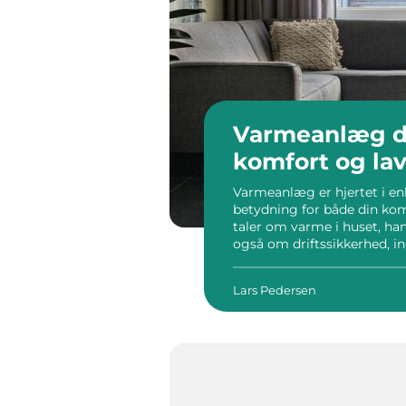
Varmeanlæg de
komfort og la
Varmeanlæg er hjertet i enh
betydning for både din kom
taler om varme i huset, ha
også om driftssikkerhed, 
styre i hverdagen. Hvad er 
Lars Pedersen