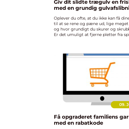
Giv dit slidte trægulv en fris
med en grundig gulvafslibn
Oplever du ofte, at du ikke kan få di
til at se rene og pæne ud, lige meget
og hvor grundigt du skurer og skru
Er det umuligt at fjerne pletter fra sp
saftevand, te eller kaffe &ndash...
09. J
Få opgraderet familiens ga
med en rabatkode