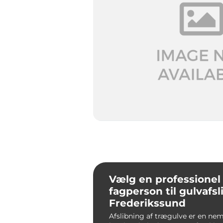
Vælg en professionel
fagperson til gulvafs
Frederikssund
Afslibning af trægulve er en nem