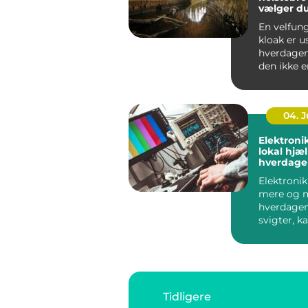
vælger d
rigtige 
En velfun
kloak er u
hverdagen lige indt
den ikke e
Lugtgener
tilstoppede
04. 
Elektroni
lokal hjæl
hverdage
teknologi
Elektronik
mere og m
hverdagen
svigter, k
hurtigt m
både arbejd
Tidligere