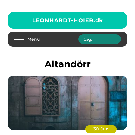
LEONHARDT-HOIER.
dk
Menu
Altandörr
30. Jun