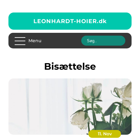
LEONHARDT-HOIER.
dk
Menu
bisættelse
11. Nov