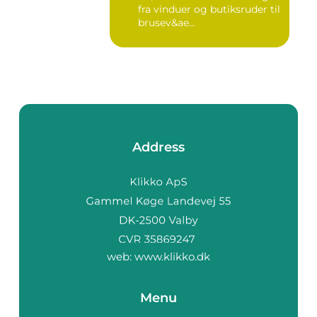
fra vinduer og butiksruder til
brusev&ae...
Address
web:
www.klikko.dk
Menu