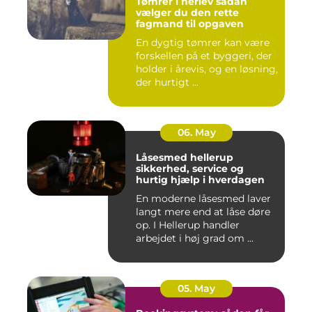
Tømrer i herlev sådan
vælger du den rette
fagmand til opgaven
En dygtig tømrer kan være
forskellen på et byggeri, der
holder i årevis, og en løsning,
der hurtigt ...
06. May
Låsesmed hellerup
sikkerhed, service og
hurtig hjælp i hverdagen
En moderne låsesmed laver
langt mere end at låse døre
op. I Hellerup handler
arbejdet i høj grad om ...
05. May