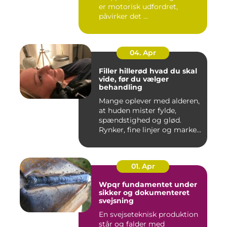
er motorisk udfordret,
påvirker det ...
04. Apr
Filler hillerød hvad du skal
vide, før du vælger
behandling
Mange oplever med alderen,
at huden mister fylde,
spændstighed og glød.
Rynker, fine linjer og marke...
01. Apr
Wpqr fundamentet under
sikker og dokumenteret
svejsning
En svejseteknisk produktion
står og falder med