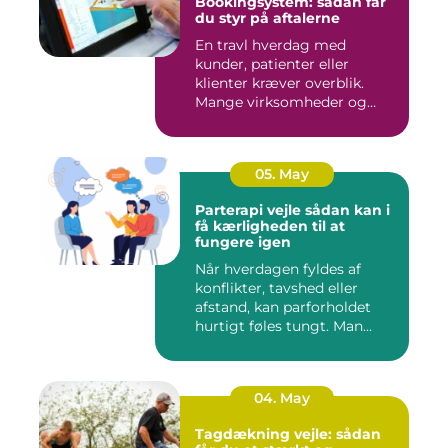
Bookingsystem: sådan får
du styr på aftalerne
En travl hverdag med
kunder, patienter eller
klienter kræver overblik.
Mange virksomheder og
klinikk...
05. May
Parterapi vejle sådan kan i
få kærligheden til at
fungere igen
Når hverdagen fyldes af
konflikter, tavshed eller
afstand, kan parforholdet
hurtigt føles tungt. Man...
04. May
Tagdækning vejle: sådan