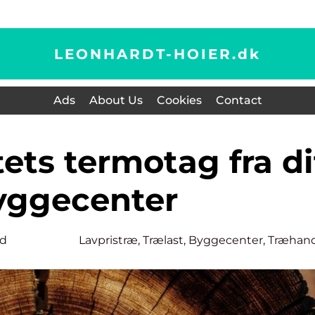
LEONHARDT-HOIER.
dk
Ads
About Us
Cookies
Contact
yggecenter
rd
Lavpristræ, Trælast, Byggecenter, Træhan