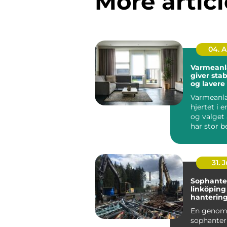
More articl
04. 
Varmeanl
giver stab
og lavere
Varmeanl
hjertet i e
og valget 
har stor b
b&ari...
31. J
Sophante
linköping hållba
hantering 
praktiken
En genom
sophanter