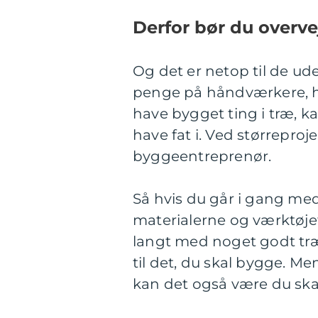
Derfor bør du overve
Og det er netop til de u
penge på håndværkere, hvi
have bygget ting i træ, k
have fat i. Ved størrepro
byggeentreprenør.
Så hvis du går i gang med
materialerne og værktøje
langt med noget godt træ, 
til det, du skal bygge. Me
kan det også være du ska