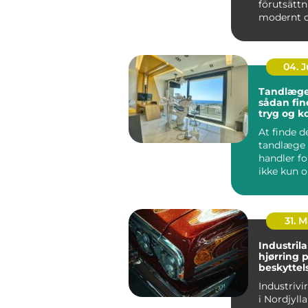
förutsättn
modernt 
fungerand
I en växand
04. 
Tandlæge
sådan fin
tryg og 
klinik
At finde d
tandlæge 
handler f
ikke kun 
faglighed 
Tryghed, ty
31. 
Industril
hjørring professionel
beskyttels
finish til
Industriv
i Nordjylla