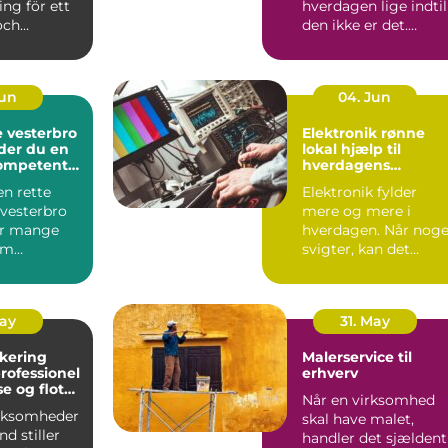
ing för ett
hverdagen lige indtil
och
den ikke er det.
e samhälle.
Lugtgener,
e...
tilstoppede a...
Jun
04. Jun
 vesterbro
Elektronik rønne
der du en
lokal hjælp til
kompetent
hverdagens
teknologi
en rette
Elektronik fylder
vesterbro
mere og mere i
or mange
hverdagen. Når noge
om
svigter, kan det
og priser.
hurtigt mærkes på
...
både arbejd...
May
31. May
akering
Malerservice til
erhverv
e og flot
Når en virksomhed
 industrien
irksomheder
skal have malet,
nd stiller
handler det sjældent