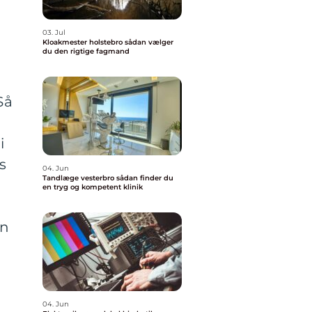
03. Jul
Kloakmester holstebro sådan vælger
du den rigtige fagmand
Så
i
s
04. Jun
Tandlæge vesterbro sådan finder du
en tryg og kompetent klinik
an
04. Jun