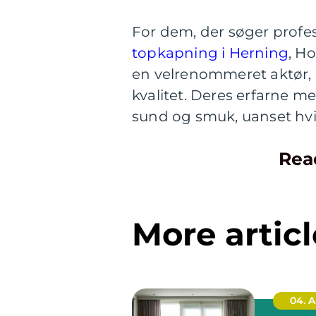
For dem, der søger profes
topkapning i Herning
, H
en velrenommeret aktør, k
kvalitet. Deres erfarne me
sund og smuk, uanset hvil
Rea
More articl
04. 