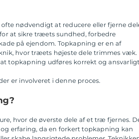
 ofte nødvendigt at reducere eller fjerne del
 for at sikre træets sundhed, forbedre
 skade på ejendom. Topkapning er en af
knik, hvor træets højeste dele trimmes væk.
at topkapning udføres korrekt og ansvarlig
der er involveret i denne proces.
ng?
e, hvor de øverste dele af et træ fjernes. D
 og erfaring, da en forkert topkapning kan
ler skabe langsigtede problemer. Teknikke