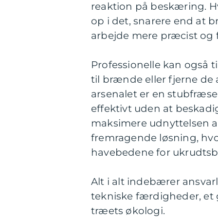
reaktion på beskæring. Hvi
op i det, snarere end at b
arbejde mere præcist og 
Professionelle kan også t
til brænde eller fjerne de
arsenalet er en stubfræs
effektivt uden at beskadi
maksimere udnyttelsen af
fremragende løsning, hvor 
havebedene for ukrudts
Alt i alt indebærer ansv
tekniske færdigheder, et 
træets økologi.