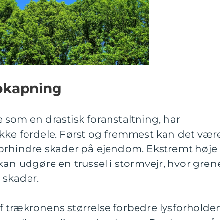
pkapning
 som en drastisk foranstaltning, har
kke fordele. Først og fremmest kan det vær
orhindre skader på ejendom. Ekstremt høje
kan udgøre en trussel i stormvejr, hvor gren
 skader.
 trækronens størrelse forbedre lysforholde