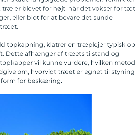
 træ er blevet for højt, når det vokser for tæ
er, eller blot for at bevare det sunde
træet.
d topkapning, klatrer en træplejer typisk op
ft. Dette afhænger af træets tilstand og
 topkapper vil kunne vurdere, hvilken meto
give om, hvorvidt træet er egnet til styning
l form for beskæring.