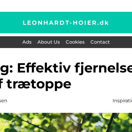
LEONHARDT-HOIER.
dk
Ads
About Us
Cookies
Contact
f trætoppe
sen
Inspirat