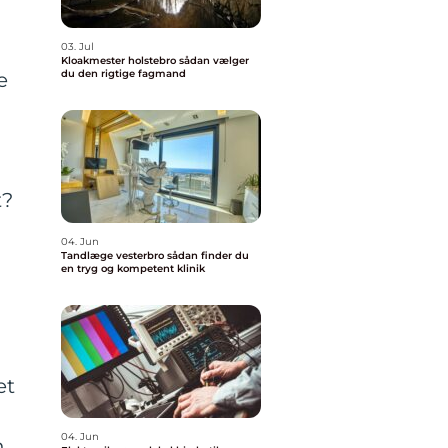
03. Jul
Kloakmester holstebro sådan vælger
du den rigtige fagmand
e
t?
04. Jun
Tandlæge vesterbro sådan finder du
en tryg og kompetent klinik
et
04. Jun
n