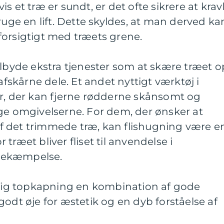
s et træ er sundt, er det ofte sikrere at krav
ruge en lift. Dette skyldes, at man derved ka
forsigtigt med træets grene.
ilbyde ekstra tjenester som at skære træet o
 afskårne dele. Et andet nyttigt værktøj i
er, der kan fjerne rødderne skånsomt og
ge omgivelserne. For dem, der ønsker at
 det trimmede træ, kan flishugning være e
træet bliver fliset til anvendelse i
bekæmpelse.
arlig topkapning en kombination af gode
godt øje for æstetik og en dyb forståelse af