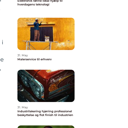
Elektronik rønne lokal hjælp til
hverdagens teknologi
t
 i
31. May
de
Malerservice til erhverv
,
31. May
Industrilakering hjørring professionel
beskyttelse og flot finish til industrien