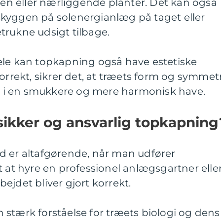
aven eller nærliggende planter. Det kan også
kyggen på solenergianlæg på taget eller
retrukne udsigt tilbage.
ele kan topkapning også have estetiske
orrekt, sikrer det, at træets form og symmetr
er i en smukkere og mere harmonisk have.
ikker og ansvarlig topkapning
d er altafgørende, når man udfører
t at hyre en professionel anlægsgartner elle
rbejdet bliver gjort korrekt.
stærk forståelse for træets biologi og dens