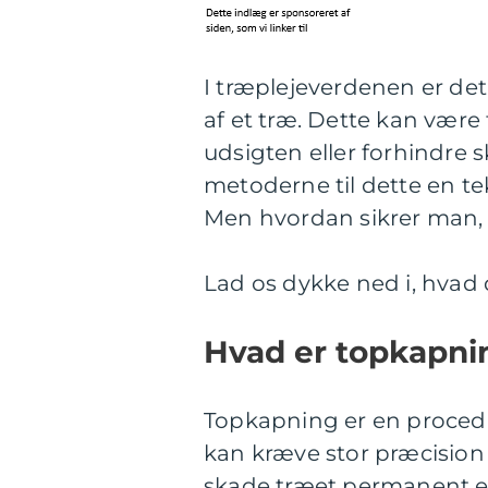
I træplejeverdenen er det
af et træ. Dette kan være
udsigten eller forhindre
metoderne til dette en te
Men hvordan sikrer man, 
Lad os dykke ned i, hvad 
Hvad er topkapni
Topkapning er en procedur
kan kræve stor præcision
skade træet permanent el