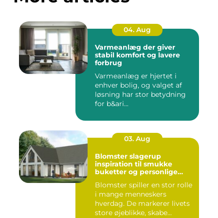
04. Aug
Varmeanlæg der giver
stabil komfort og lavere
forbrug
Varmeanlæg er hjertet i
enhver bolig, og valget af
løsning har stor betydning
for b&ari...
03. Aug
Blomster slagerup
inspiration til smukke
buketter og personlige
arrangementer
Blomster spiller en stor rolle
i mange menneskers
hverdag. De markerer livets
store øjeblikke, skabe...