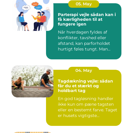
05. May
Parterapi vejle sådan kan i
få kærligheden til at
fungere igen
Når hverdagen fyldes af
konflikter, tavshed eller
afstand, kan parforholdet
hurtigt føles tungt. Man...
04. May
Tagdækning vejle: sådan
får du et stærkt og
holdbart tag
En god tagløsning handler
ikke kun om pæne tagsten
eller en bestemt farve. Taget
er husets vigtigste...