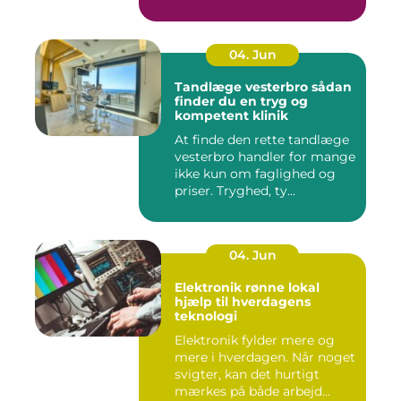
04. Jun
Tandlæge vesterbro sådan
finder du en tryg og
kompetent klinik
At finde den rette tandlæge
vesterbro handler for mange
ikke kun om faglighed og
priser. Tryghed, ty...
04. Jun
Elektronik rønne lokal
hjælp til hverdagens
teknologi
Elektronik fylder mere og
mere i hverdagen. Når noget
svigter, kan det hurtigt
mærkes på både arbejd...