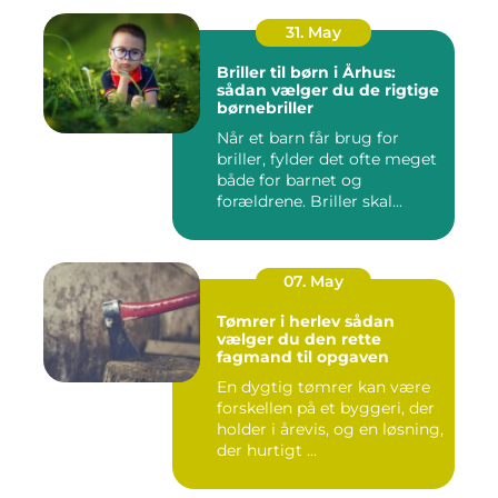
31. May
Briller til børn i Århus:
sådan vælger du de rigtige
børnebriller
Når et barn får brug for
briller, fylder det ofte meget
både for barnet og
forældrene. Briller skal...
07. May
Tømrer i herlev sådan
vælger du den rette
fagmand til opgaven
En dygtig tømrer kan være
forskellen på et byggeri, der
holder i årevis, og en løsning,
der hurtigt ...