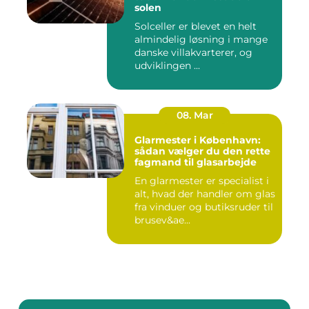
solen
Solceller er blevet en helt
almindelig løsning i mange
danske villakvarterer, og
udviklingen ...
08. Mar
Glarmester i København:
sådan vælger du den rette
fagmand til glasarbejde
En glarmester er specialist i
alt, hvad der handler om glas
fra vinduer og butiksruder til
brusev&ae...