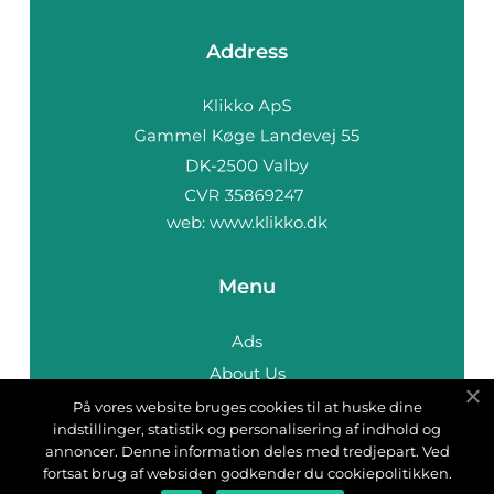
Address
web:
www.klikko.dk
Menu
Ads
About Us
Cookies
På vores website bruges cookies til at huske dine
indstillinger, statistik og personalisering af indhold og
Contact
annoncer. Denne information deles med tredjepart. Ved
Sitemap
fortsat brug af websiden godkender du cookiepolitikken.