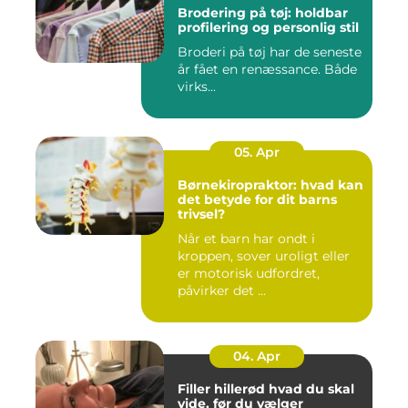
Brodering på tøj: holdbar
profilering og personlig stil
Broderi på tøj har de seneste
år fået en renæssance. Både
virks...
05. Apr
Børnekiropraktor: hvad kan
det betyde for dit barns
trivsel?
Når et barn har ondt i
kroppen, sover uroligt eller
er motorisk udfordret,
påvirker det ...
04. Apr
Filler hillerød hvad du skal
vide, før du vælger