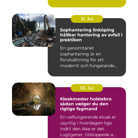
31. Jul
Sophantering linköping
hållbar hantering av avfall i
praktiken
En genomtänkt
sophantering är en
förutsättning för ett
modernt och fungerande
samhälle. I en växande...
03. Jul
Kloakmester holstebro
sådan vælger du den
rigtige fagmand
En velfungerende kloak er
usynlig i hverdagen lige
indtil den ikke er det.
Lugtgener, tilstoppede a...