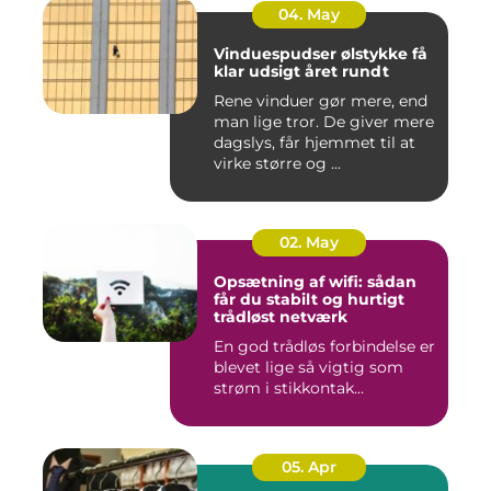
04. May
Vinduespudser ølstykke få
klar udsigt året rundt
Rene vinduer gør mere, end
man lige tror. De giver mere
dagslys, får hjemmet til at
virke større og ...
02. May
Opsætning af wifi: sådan
får du stabilt og hurtigt
trådløst netværk
En god trådløs forbindelse er
blevet lige så vigtig som
strøm i stikkontak...
05. Apr