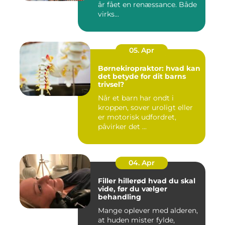
år fået en renæssance. Både
virks...
05. Apr
Børnekiropraktor: hvad kan
det betyde for dit barns
trivsel?
Når et barn har ondt i
kroppen, sover uroligt eller
er motorisk udfordret,
påvirker det ...
04. Apr
Filler hillerød hvad du skal
vide, før du vælger
behandling
Mange oplever med alderen,
at huden mister fylde,