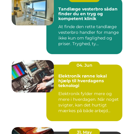
Tandlæge vesterbro sådan
finder du en tryg og
kompetent klinik
At finde den rette tandlæge
vesterbro handler for mange
ikke kun om faglighed og
priser. Tryghed, ty...
04. Jun
Elektronik rønne lokal
hjælp til hverdagens
teknologi
Elektronik fylder mere og
mere i hverdagen. Når noget
svigter, kan det hurtigt
mærkes på både arbejd...
31. May