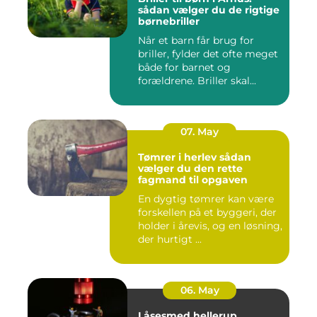
sådan vælger du de rigtige
børnebriller
Når et barn får brug for
briller, fylder det ofte meget
både for barnet og
forældrene. Briller skal...
07. May
Tømrer i herlev sådan
vælger du den rette
fagmand til opgaven
En dygtig tømrer kan være
forskellen på et byggeri, der
holder i årevis, og en løsning,
der hurtigt ...
06. May
Låsesmed hellerup