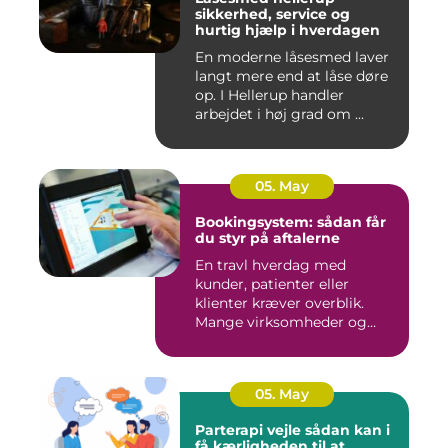
sikkerhed, service og
hurtig hjælp i hverdagen
En moderne låsesmed laver
langt mere end at låse døre
op. I Hellerup handler
arbejdet i høj grad om ...
05. May
Bookingsystem: sådan får
du styr på aftalerne
En travl hverdag med
kunder, patienter eller
klienter kræver overblik.
Mange virksomheder og
klinikk...
05. May
Parterapi vejle sådan kan i
få kærligheden til at