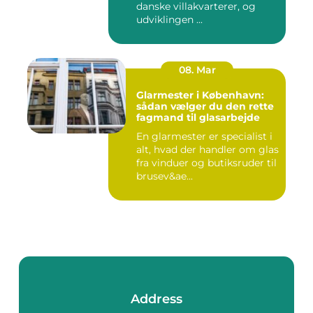
danske villakvarterer, og
udviklingen ...
08. Mar
Glarmester i København:
sådan vælger du den rette
fagmand til glasarbejde
En glarmester er specialist i
alt, hvad der handler om glas
fra vinduer og butiksruder til
brusev&ae...
Address