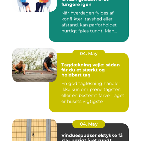
fungere igen
Når hverdagen fyldes af
konflikter, tavshed eller
afstand, kan parforholdet
hurtigt føles tungt. Man...
04. May
Tagdækning vejle: sådan
får du et stærkt og
holdbart tag
En god tagløsning handler
ikke kun om pæne tagsten
eller en bestemt farve. Taget
er husets vigtigste...
04. May
Vinduespudser ølstykke få
klar udsigt året rundt