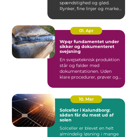
spændstighed og glød.
Rynker, fine linjer og marke...
01. Apr
Wpqr fundamentet under
sikker og dokumenteret
svejsning
En svejseteknisk produktion
står og falder med
dokumentationen. Uden
klare procedurer, prøver og
cer...
10. Mar
Solceller i Kalundborg:
sådan får du mest ud af
solen
Solceller er blevet en helt
almindelig løsning i mange