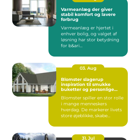
Varmeanlæg der giver
stabil komfort og lavere
forbrug
Varmeanlæg er hjertet i
enhver bolig, og valget af
løsning har stor betydning
for b&ari...
03. Aug
Blomster slagerup
inspiration til smukke
buketter og personlige
arrangementer
Blomster spiller en stor rolle
i mange menneskers
hverdag. De markerer livets
store øjeblikke, skabe...
31. Jul