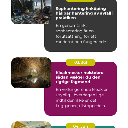
Sophantering linköping
hållbar hantering av avfall i
praktiken
En genomtänkt
sophantering är en
förutsättning för ett
modernt och fungerande
samhälle. I en växande...
03. Jul
Kloakmester holstebro
sådan vælger du den
rigtige fagmand
En velfungerende kloak er
usynlig i hverdagen lige
indtil den ikke er det.
Lugtgener, tilstoppede a...
04. Jun