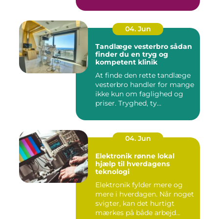
04. Jun
Tandlæge vesterbro sådan
finder du en tryg og
kompetent klinik
At finde den rette tandlæge
vesterbro handler for mange
ikke kun om faglighed og
priser. Tryghed, ty...
04. Jun
Elektronik rønne lokal
hjælp til hverdagens
teknologi
Elektronik fylder mere og
mere i hverdagen. Når noget
svigter, kan det hurtigt
mærkes på både arbejd...