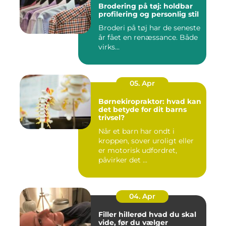
Brodering på tøj: holdbar
profilering og personlig stil
Broderi på tøj har de seneste
år fået en renæssance. Både
virks...
05. Apr
Børnekiropraktor: hvad kan
det betyde for dit barns
trivsel?
Når et barn har ondt i
kroppen, sover uroligt eller
er motorisk udfordret,
påvirker det ...
04. Apr
Filler hillerød hvad du skal
vide, før du vælger