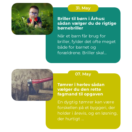
31. May
Briller til børn i Århus:
sådan vælger du de rigtige
børnebriller
Når et barn får brug for
briller, fylder det ofte meget
både for barnet og
forældrene. Briller skal...
07. May
Tømrer i herlev sådan
vælger du den rette
fagmand til opgaven
En dygtig tømrer kan være
forskellen på et byggeri, der
holder i årevis, og en løsning,
der hurtigt ...