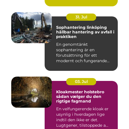
31. Jul
Sophantering linköping
hållbar hantering av avfall i
praktiken
En genomtänkt
sophantering är en
förutsättning för ett
modernt och fungerande
samhälle. I en växande...
03. Jul
Kloakmester holstebro
sådan vælger du den
rigtige fagmand
En velfungerende kloak er
usynlig i hverdagen lige
indtil den ikke er det.
Lugtgener, tilstoppede a...