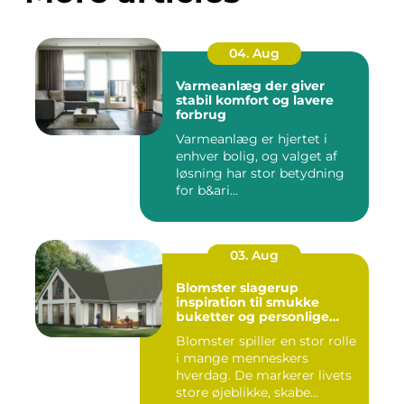
04. Aug
Varmeanlæg der giver
stabil komfort og lavere
forbrug
Varmeanlæg er hjertet i
enhver bolig, og valget af
løsning har stor betydning
for b&ari...
03. Aug
Blomster slagerup
inspiration til smukke
buketter og personlige
arrangementer
Blomster spiller en stor rolle
i mange menneskers
hverdag. De markerer livets
store øjeblikke, skabe...