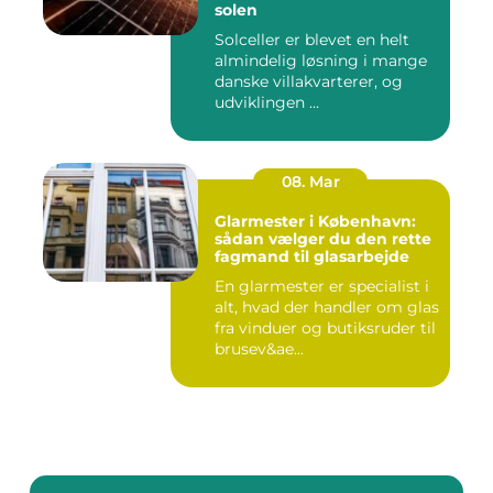
solen
Solceller er blevet en helt
almindelig løsning i mange
danske villakvarterer, og
udviklingen ...
08. Mar
Glarmester i København:
sådan vælger du den rette
fagmand til glasarbejde
En glarmester er specialist i
alt, hvad der handler om glas
fra vinduer og butiksruder til
brusev&ae...