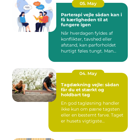
05. May
Parterapi vejle sådan kan i
få kærligheden til at
fungere igen
Når hverdagen fyldes af
konflikter, tavshed eller
afstand, kan parforholdet
hurtigt føles tungt. Man...
04. May
Tagdækning vejle: sådan
får du et stærkt og
holdbart tag
En god tagløsning handler
ikke kun om pæne tagsten
eller en bestemt farve. Taget
er husets vigtigste...