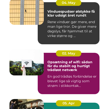
04. May
Vinduespudser ølstykke få
klar udsigt året rundt
Rene vinduer gør mere, end
man lige tror. De giver mere
dagslys, får hjemmet til at
virke større og ...
02. May
Opsætning af wifi: sådan
får du stabilt og hurtigt
trådløst netværk
En god trådløs forbindelse er
blevet lige så vigtig som
strøm i stikkontak...
05. Apr