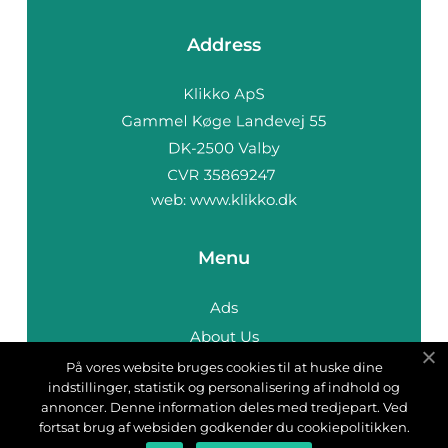
Address
web:
www.klikko.dk
Menu
Ads
About Us
Cookies
På vores website bruges cookies til at huske dine
indstillinger, statistik og personalisering af indhold og
Contact
annoncer. Denne information deles med tredjepart. Ved
Sitemap
fortsat brug af websiden godkender du cookiepolitikken.