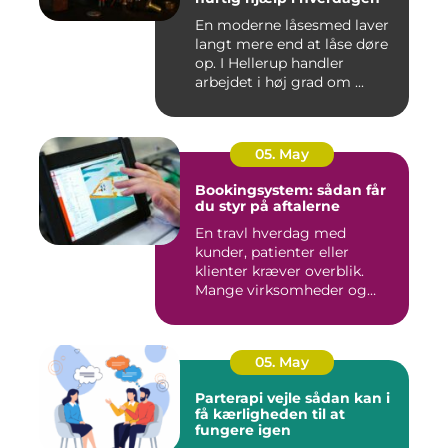
En moderne låsesmed laver
langt mere end at låse døre
op. I Hellerup handler
arbejdet i høj grad om ...
05. May
Bookingsystem: sådan får
du styr på aftalerne
En travl hverdag med
kunder, patienter eller
klienter kræver overblik.
Mange virksomheder og
klinikk...
05. May
Parterapi vejle sådan kan i
få kærligheden til at
fungere igen