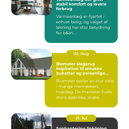
stabil komfort og lavere
forbrug
Varmeanlæg er hjertet i
enhver bolig, og valget af
løsning har stor betydning
for b&ari...
03. Aug
Blomster slagerup
inspiration til smukke
buketter og personlige
arrangementer
Blomster spiller en stor rolle
i mange menneskers
hverdag. De markerer livets
store øjeblikke, skabe...
31. Jul
Sophantering linköping