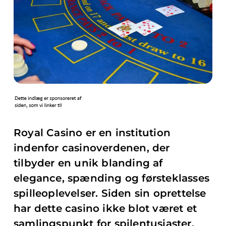
Royal Casino er en institution
indenfor casinoverdenen, der
tilbyder en unik blanding af
elegance, spænding og førsteklasses
spilleoplevelser. Siden sin oprettelse
har dette casino ikke blot været et
samlingspunkt for spilentusiaster,