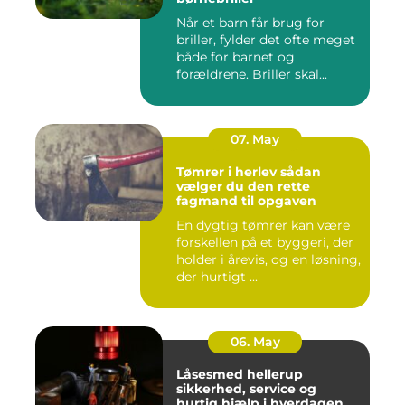
Når et barn får brug for
briller, fylder det ofte meget
både for barnet og
forældrene. Briller skal...
07. May
Tømrer i herlev sådan
vælger du den rette
fagmand til opgaven
En dygtig tømrer kan være
forskellen på et byggeri, der
holder i årevis, og en løsning,
der hurtigt ...
06. May
Låsesmed hellerup
sikkerhed, service og
hurtig hjælp i hverdagen