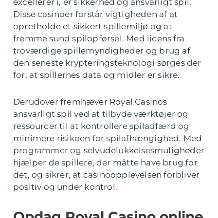
excellerer i, er sikkerhed og ansvarligt spil.
Disse casinoer forstår vigtigheden af at
opretholde et sikkert spillemiljø og at
fremme sund spilopførsel. Med licens fra
troværdige spillemyndigheder og brug af
den seneste krypteringsteknologi sørges der
for, at spillernes data og midler er sikre.
Derudover fremhæver Royal Casinos
ansvarligt spil ved at tilbyde værktøjer og
ressourcer til at kontrollere spiladfærd og
minimere risikoen for spilafhængighed. Med
programmer og selvudelukkelsesmuligheder
hjælper de spillere, der måtte have brug for
det, og sikrer, at casinoopplevelsen forbliver
positiv og under kontrol.
Opdag Royal Casino online