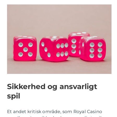
Sikkerhed og ansvarligt
spil
Et andet kritisk område, som Royal Casino