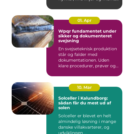
01. Apr
Wpqr fundamentet under
sikker og dokumenteret
svejsning
En svejseteknisk produktion
står og falder med
dokumentationen. Uden
klare procedurer, prøver og
cer...
10. Mar
Solceller i Kalundborg:
sådan får du mest ud af
solen
Solceller er blevet en helt
almindelig løsning i mange
danske villakvarterer, og
udviklingen ...