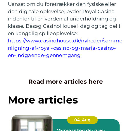
Uanset om du foretrækker den fysiske eller
den digitale oplevelse, byder Royal Casino
indenfor til en verden af underholdning og
klasse. Besøg CasinoHouse i dag og tag del i
en kongelig spilleoplevelse:
https://www.casinohouse.dk/nyheder/samme
nligning-af-royal-casino-og-maria-casino-
en-indgaende-gennemgang
Read more articles here
More articles
04. Aug
Varmeanlæg der giver