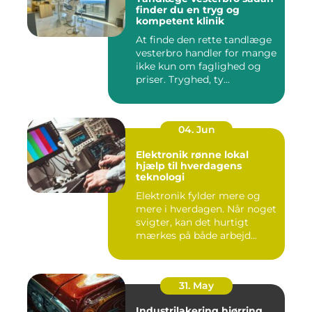
finder du en tryg og
kompetent klinik
At finde den rette tandlæge
vesterbro handler for mange
ikke kun om faglighed og
priser. Tryghed, ty...
04. Jun
Elektronik rønne lokal
hjælp til hverdagens
teknologi
Elektronik fylder mere og
mere i hverdagen. Når noget
svigter, kan det hurtigt
mærkes på både arbejd...
31. May
Industrilakering hjørring