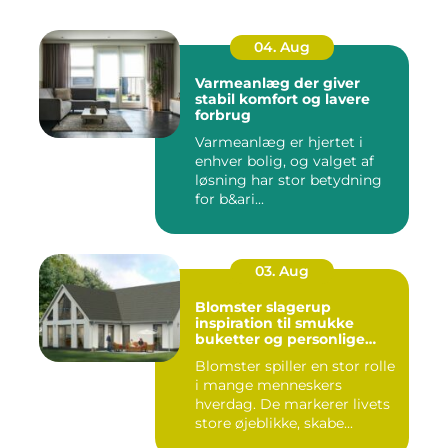
04. Aug
Varmeanlæg der giver
stabil komfort og lavere
forbrug
Varmeanlæg er hjertet i
enhver bolig, og valget af
løsning har stor betydning
for b&ari...
03. Aug
Blomster slagerup
inspiration til smukke
buketter og personlige
arrangementer
Blomster spiller en stor rolle
i mange menneskers
hverdag. De markerer livets
store øjeblikke, skabe...