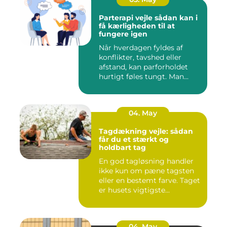
Parterapi vejle sådan kan i
få kærligheden til at
fungere igen
Når hverdagen fyldes af
konflikter, tavshed eller
afstand, kan parforholdet
hurtigt føles tungt. Man...
04. May
Tagdækning vejle: sådan
får du et stærkt og
holdbart tag
En god tagløsning handler
ikke kun om pæne tagsten
eller en bestemt farve. Taget
er husets vigtigste...
04. May