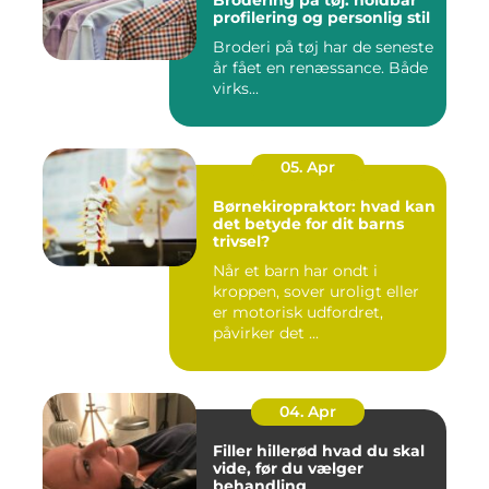
Brodering på tøj: holdbar
profilering og personlig stil
Broderi på tøj har de seneste
år fået en renæssance. Både
virks...
05. Apr
Børnekiropraktor: hvad kan
det betyde for dit barns
trivsel?
Når et barn har ondt i
kroppen, sover uroligt eller
er motorisk udfordret,
påvirker det ...
04. Apr
Filler hillerød hvad du skal
vide, før du vælger
behandling