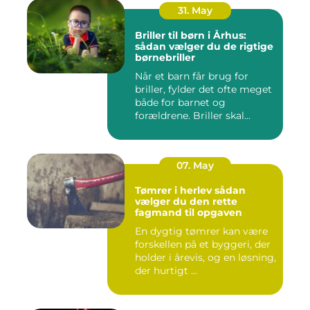
31. May
Briller til børn i Århus:
sådan vælger du de rigtige
børnebriller
Når et barn får brug for
briller, fylder det ofte meget
både for barnet og
forældrene. Briller skal...
07. May
Tømrer i herlev sådan
vælger du den rette
fagmand til opgaven
En dygtig tømrer kan være
forskellen på et byggeri, der
holder i årevis, og en løsning,
der hurtigt ...