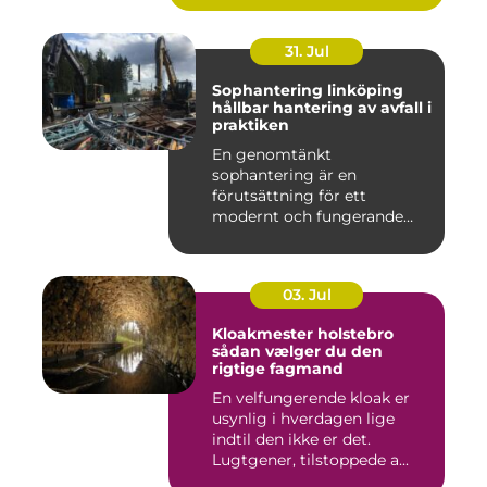
31. Jul
Sophantering linköping
hållbar hantering av avfall i
praktiken
En genomtänkt
sophantering är en
förutsättning för ett
modernt och fungerande
samhälle. I en växande...
03. Jul
Kloakmester holstebro
sådan vælger du den
rigtige fagmand
En velfungerende kloak er
usynlig i hverdagen lige
indtil den ikke er det.
Lugtgener, tilstoppede a...