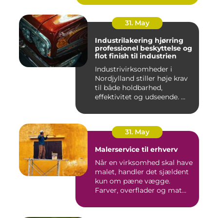
31. May
Industrilakering hjørring
professionel beskyttelse og
flot finish til industrien
Industrivirksomheder i
Nordjylland stiller høje krav
til både holdbarhed,
effektivitet og udseende. ...
31. May
Malerservice til erhverv
Når en virksomhed skal have
malet, handler det sjældent
kun om pæne vægge.
Farver, overflader og mat...