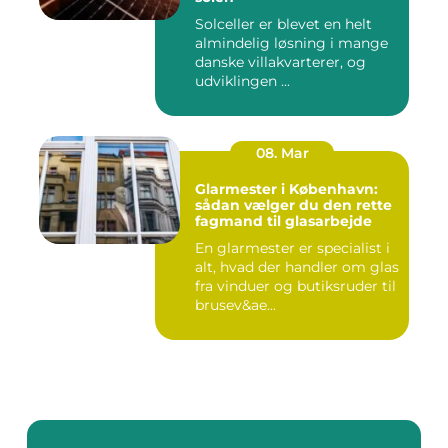
Solceller er blevet en helt
almindelig løsning i mange
danske villakvarterer, og
udviklingen ...
08. Mar
Glarmester i København:
sådan vælger du den rette
fagmand til glasarbejde
En glarmester er specialist i
alt, hvad der handler om glas
fra vinduer og butiksruder til
brusev&ae...