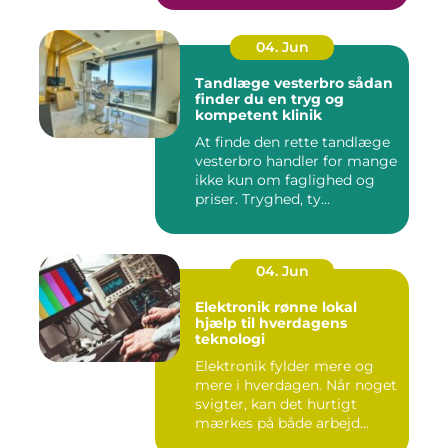
04. Jun
Tandlæge vesterbro sådan
finder du en tryg og
kompetent klinik
At finde den rette tandlæge
vesterbro handler for mange
ikke kun om faglighed og
priser. Tryghed, ty...
04. Jun
Elektronik rønne lokal
hjælp til hverdagens
teknologi
Elektronik fylder mere og
mere i hverdagen. Når noget
svigter, kan det hurtigt
mærkes på både arbejd...