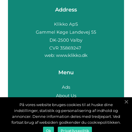
Address
web:
www.klikko.dk
Menu
Ads
About Us
Cookies
På vores website bruges cookies til at huske dine
indstillinger, statistik og personalisering af indhold og
Contact
annoncer. Denne information deles med tredjepart. Ved
Sitemap
fortsat brug af websiden godkender du cookiepolitikken.
Ok
Privatlivspolitik