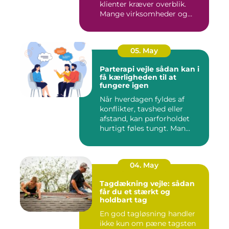
klienter kræver overblik.
Mange virksomheder og
klinikk...
05. May
Parterapi vejle sådan kan i
få kærligheden til at
fungere igen
Når hverdagen fyldes af
konflikter, tavshed eller
afstand, kan parforholdet
hurtigt føles tungt. Man...
04. May
Tagdækning vejle: sådan
får du et stærkt og
holdbart tag
En god tagløsning handler
ikke kun om pæne tagsten