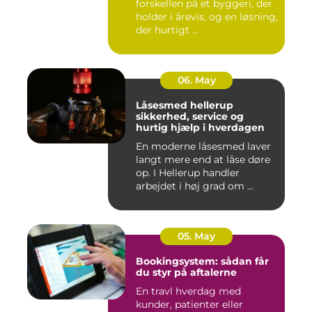
forskellen på et byggeri, der
holder i årevis, og en løsning,
der hurtigt ...
06. May
Låsesmed hellerup
sikkerhed, service og
hurtig hjælp i hverdagen
En moderne låsesmed laver
langt mere end at låse døre
op. I Hellerup handler
arbejdet i høj grad om ...
05. May
Bookingsystem: sådan får
du styr på aftalerne
En travl hverdag med
kunder, patienter eller