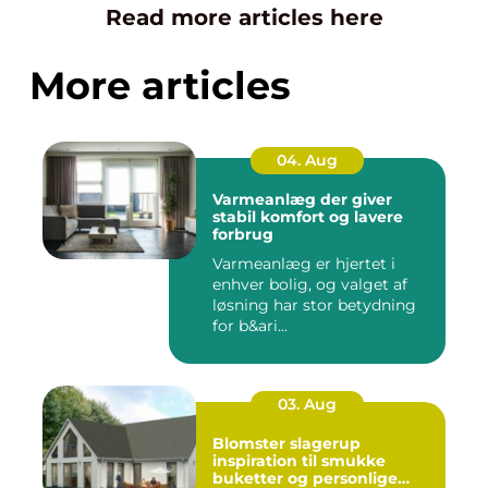
Read more articles here
More articles
04. Aug
Varmeanlæg der giver
stabil komfort og lavere
forbrug
Varmeanlæg er hjertet i
enhver bolig, og valget af
løsning har stor betydning
for b&ari...
03. Aug
Blomster slagerup
inspiration til smukke
buketter og personlige