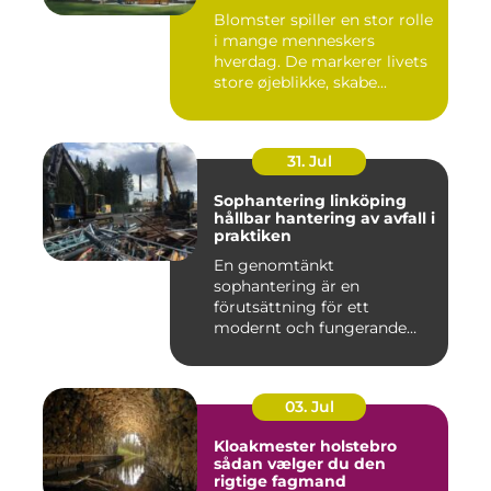
arrangementer
Blomster spiller en stor rolle
i mange menneskers
hverdag. De markerer livets
store øjeblikke, skabe...
31. Jul
Sophantering linköping
hållbar hantering av avfall i
praktiken
En genomtänkt
sophantering är en
förutsättning för ett
modernt och fungerande
samhälle. I en växande...
03. Jul
Kloakmester holstebro
sådan vælger du den
rigtige fagmand