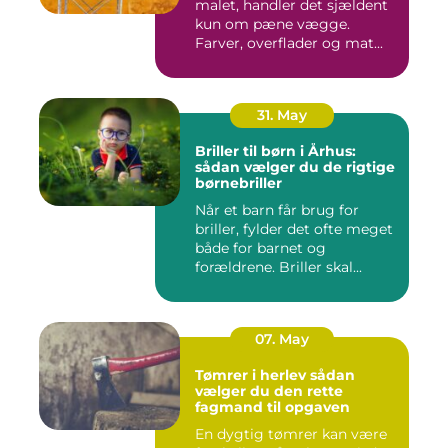
malet, handler det sjældent
kun om pæne vægge.
Farver, overflader og mat...
31. May
Briller til børn i Århus:
sådan vælger du de rigtige
børnebriller
Når et barn får brug for
briller, fylder det ofte meget
både for barnet og
forældrene. Briller skal...
07. May
Tømrer i herlev sådan
vælger du den rette
fagmand til opgaven
En dygtig tømrer kan være