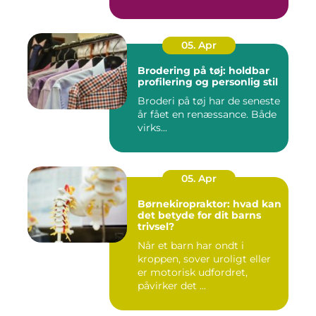
05. Apr
Brodering på tøj: holdbar
profilering og personlig stil
Broderi på tøj har de seneste
år fået en renæssance. Både
virks...
05. Apr
Børnekiropraktor: hvad kan
det betyde for dit barns
trivsel?
Når et barn har ondt i
kroppen, sover uroligt eller
er motorisk udfordret,
påvirker det ...