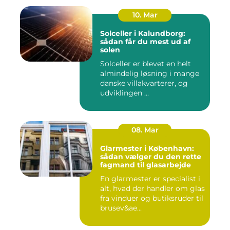
10. Mar
Solceller i Kalundborg:
sådan får du mest ud af
solen
Solceller er blevet en helt
almindelig løsning i mange
danske villakvarterer, og
udviklingen ...
08. Mar
Glarmester i København:
sådan vælger du den rette
fagmand til glasarbejde
En glarmester er specialist i
alt, hvad der handler om glas
fra vinduer og butiksruder til
brusev&ae...