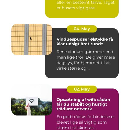
eller en bestemt farve. Taget
er husets vigtigste...
04. May
Vinduespudser ølstykke få
klar udsigt året rundt
Rene vinduer gør mere, end
man lige tror. De giver mere
dagslys, får hjemmet til at
virke større og ...
02. May
Opsætning af wifi: sådan
får du stabilt og hurtigt
trådløst netværk
En god trådløs forbindelse er
blevet lige så vigtig som
strøm i stikkontak...