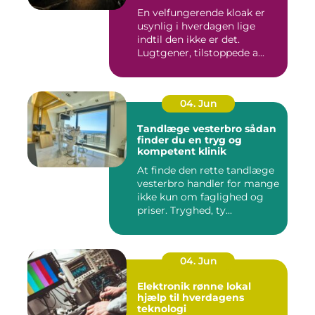
En velfungerende kloak er
usynlig i hverdagen lige
indtil den ikke er det.
Lugtgener, tilstoppede a...
04. Jun
Tandlæge vesterbro sådan
finder du en tryg og
kompetent klinik
At finde den rette tandlæge
vesterbro handler for mange
ikke kun om faglighed og
priser. Tryghed, ty...
04. Jun
Elektronik rønne lokal
hjælp til hverdagens
teknologi