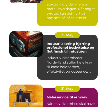
Elektronik fylder mere og
mere i hverdagen. Når noget
svigter, kan det hurtigt
mærkes på både arbejd...
31. May
Industrilakering hjørring
professionel beskyttelse og
flot finish til industrien
Industrivirksomheder i
Nordjylland stiller høje krav
til både holdbarhed,
effektivitet og udseende. ...
31. May
Malerservice til erhverv
Når en virksomhed skal have