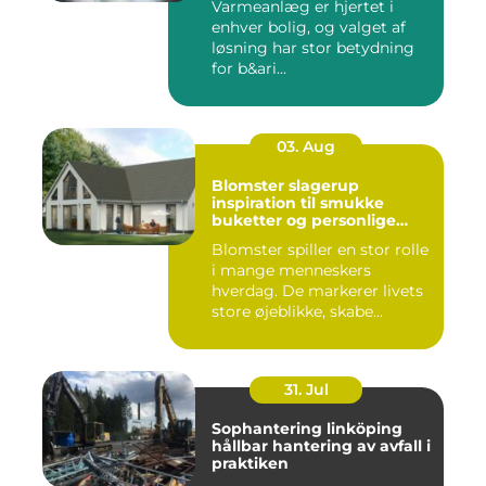
Varmeanlæg er hjertet i
enhver bolig, og valget af
løsning har stor betydning
for b&ari...
03. Aug
Blomster slagerup
inspiration til smukke
buketter og personlige
arrangementer
Blomster spiller en stor rolle
i mange menneskers
hverdag. De markerer livets
store øjeblikke, skabe...
31. Jul
Sophantering linköping
hållbar hantering av avfall i
praktiken