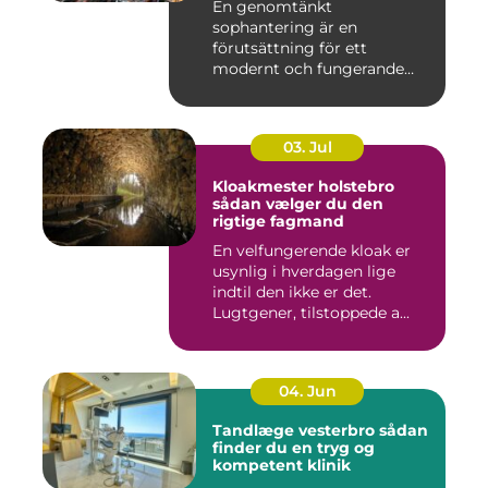
En genomtänkt
sophantering är en
förutsättning för ett
modernt och fungerande
samhälle. I en växande...
03. Jul
Kloakmester holstebro
sådan vælger du den
rigtige fagmand
En velfungerende kloak er
usynlig i hverdagen lige
indtil den ikke er det.
Lugtgener, tilstoppede a...
04. Jun
Tandlæge vesterbro sådan
finder du en tryg og
kompetent klinik