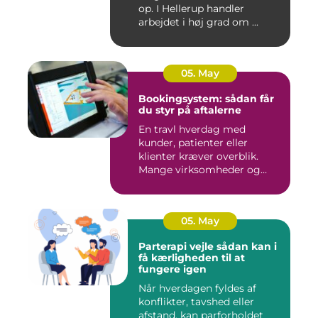
op. I Hellerup handler
arbejdet i høj grad om ...
05. May
Bookingsystem: sådan får
du styr på aftalerne
En travl hverdag med
kunder, patienter eller
klienter kræver overblik.
Mange virksomheder og
klinikk...
05. May
Parterapi vejle sådan kan i
få kærligheden til at
fungere igen
Når hverdagen fyldes af
konflikter, tavshed eller
afstand, kan parforholdet