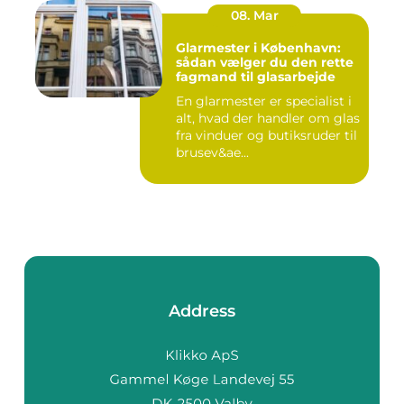
08. Mar
Glarmester i København:
sådan vælger du den rette
fagmand til glasarbejde
En glarmester er specialist i
alt, hvad der handler om glas
fra vinduer og butiksruder til
brusev&ae...
Address