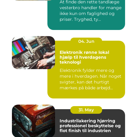
At finde den rette tandlæge
vesterbro handler for mange
ikke kun om faglighed og
priser. Tryghed, ty...
04. Jun
Elektronik rønne lokal
hjælp til hverdagens
teknologi
Elektronik fylder mere og
mere i hverdagen. Når noget
svigter, kan det hurtigt
mærkes på både arbejd...
31. May
Industrilakering hjørring
professionel beskyttelse og
flot finish til industrien