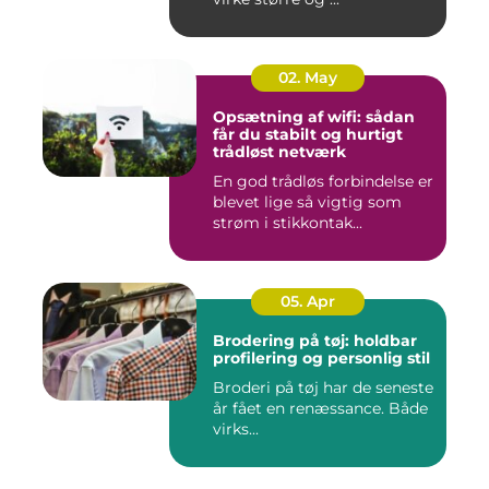
02. May
Opsætning af wifi: sådan
får du stabilt og hurtigt
trådløst netværk
En god trådløs forbindelse er
blevet lige så vigtig som
strøm i stikkontak...
05. Apr
Brodering på tøj: holdbar
profilering og personlig stil
Broderi på tøj har de seneste
år fået en renæssance. Både
virks...