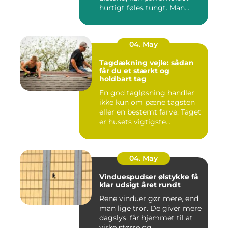
hurtigt føles tungt. Man...
04. May
Tagdækning vejle: sådan
får du et stærkt og
holdbart tag
En god tagløsning handler
ikke kun om pæne tagsten
eller en bestemt farve. Taget
er husets vigtigste...
04. May
Vinduespudser ølstykke få
klar udsigt året rundt
Rene vinduer gør mere, end
man lige tror. De giver mere
dagslys, får hjemmet til at
virke større og ...