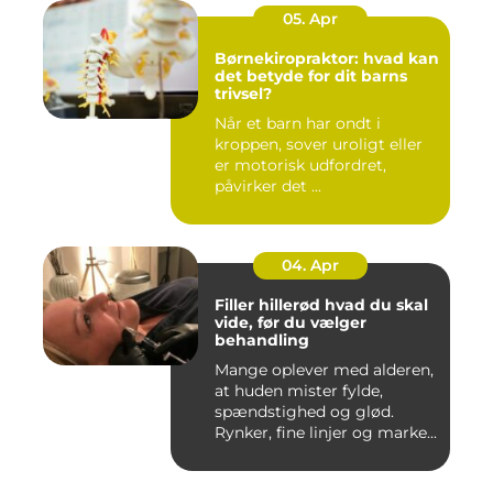
05. Apr
Børnekiropraktor: hvad kan
det betyde for dit barns
trivsel?
Når et barn har ondt i
kroppen, sover uroligt eller
er motorisk udfordret,
påvirker det ...
04. Apr
Filler hillerød hvad du skal
vide, før du vælger
behandling
Mange oplever med alderen,
at huden mister fylde,
spændstighed og glød.
Rynker, fine linjer og marke...