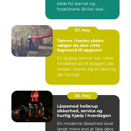
både for barnet og
forældrene. Briller skal...
07. May
Tømrer i herlev sådan
vælger du den rette
fagmand til opgaven
En dygtig tømrer kan være
forskellen på et byggeri, der
holder i årevis, og en løsning,
der hurtigt ...
06. May
Låsesmed hellerup
sikkerhed, service og
hurtig hjælp i hverdagen
En moderne låsesmed laver
langt mere end at låse døre