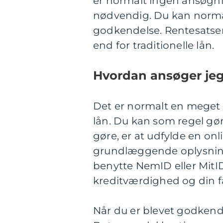
er normalt ingen ansøgn
nødvendig. Du kan normal
godkendelse. Rentesatser
end for traditionelle lån.
Hvordan ansøger jeg
Det er normalt en meget 
lån. Du kan som regel gør
gøre, er at udfylde en o
grundlæggende oplysninge
benytte NemID eller MitID 
kreditværdighed og din 
Når du er blevet godkendt