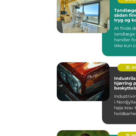
Tandlæge
sådan fin
tryg og 
klinik
At finde d
tandlæge 
handler f
ikke kun 
faglighed 
Tryghed, ty
31. 
Industril
hjørring professionel
beskyttels
finish til
Industriv
i Nordjylla
høje krav 
holdbarhe
effektivit
udseende. .
31. 