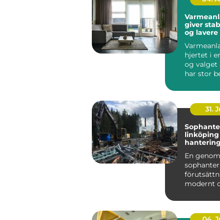
Varmeanl
giver stab
og lavere
Varmeanl
hjertet i e
og valget 
har stor b
b&ari...
31. J
Sophante
linköping hållba
hantering 
praktiken
En genom
sophanter
förutsättn
modernt 
fungerand
I en växand
04. 