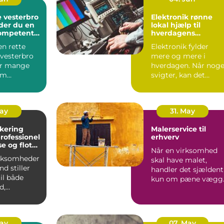
 vesterbro
Elektronik rønne
der du en
lokal hjælp til
kompetent
hverdagens
teknologi
en rette
Elektronik fylder
vesterbro
mere og mere i
or mange
hverdagen. Når noge
om
svigter, kan det
og priser.
hurtigt mærkes på
...
både arbejd...
May
31. May
akering
Malerservice til
erhverv
e og flot
Når en virksomhed
 industrien
irksomheder
skal have malet,
nd stiller
handler det sjældent
til både
kun om pæne vægg
d,
Farver, overflader og
et og
mat...
..
May
07. May