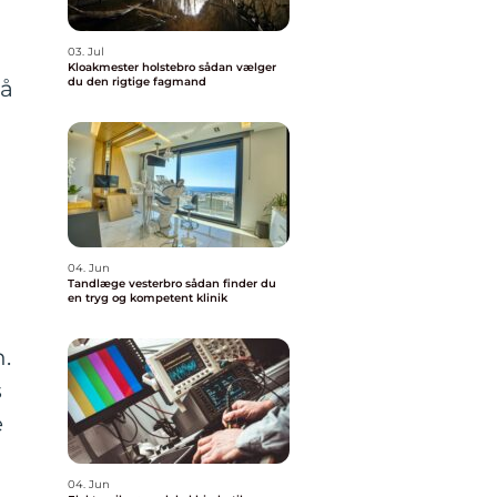
03. Jul
Kloakmester holstebro sådan vælger
du den rigtige fagmand
gå
04. Jun
Tandlæge vesterbro sådan finder du
en tryg og kompetent klinik
.
s
e
04. Jun