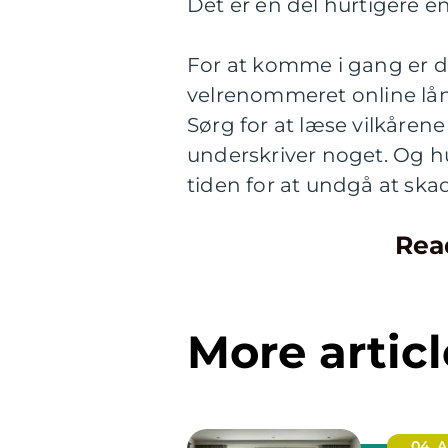
Det er en del hurtigere 
For at komme i gang er de
velrenommeret online lån
Sørg for at læse vilkåren
underskriver noget. Og husk
tiden for at undgå at ska
Rea
More articl
04. 