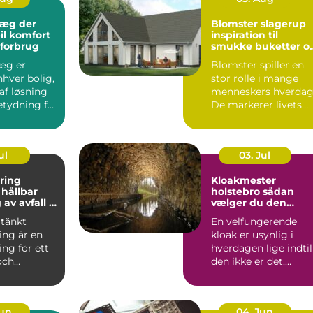
æg der
Blomster slagerup
il komfort
inspiration til
 forbrug
smukke buketter o
personlige
æg er
Blomster spiller en
arrangementer
nhver bolig,
stor rolle i mange
af løsning
menneskers hverdag
etydning for
De markerer livets
store øjeblikke,
skabe...
ul
03. Jul
ring
Kloakmester
r
holstebro sådan
av avfall i
vælger du den
rigtige fagmand
tänkt
En velfungerende
ing är en
kloak er usynlig i
ing för ett
hverdagen lige indtil
och
den ikke er det.
e samhälle.
Lugtgener,
e...
tilstoppede a...
Jun
04. Jun