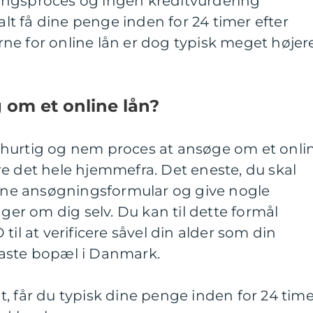
ingsproces og ingen kreditvurdering
t få dine penge inden for 24 timer efter
ne for online lån er dog typisk meget højer
 om et online lån?
hurtig og nem proces at ansøge om et onli
e det hele hjemmefra. Det eneste, du skal
nline ansøgningsformular og give nogle
r om dig selv. Du kan til dette formål
til at verificere såvel din alder som din
faste bopæl i Danmark.
, får du typisk dine penge inden for 24 time