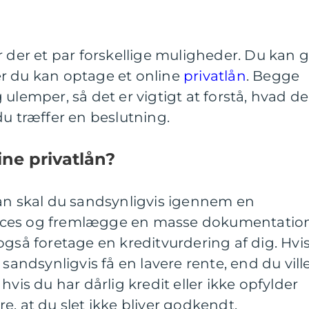
r der et par forskellige muligheder. Du kan 
ller du kan optage et online
privatlån
. Begge
ulemper, så det er vigtigt at forstå, hvad de
du træffer en beslutning.
ine privatlån?
lån skal du sandsynligvis igennem en
oces og fremlægge en masse dokumentation
også foretage en kreditvurdering af dig. Hvi
 sandsynligvis få en lavere rente, end du vill
hvis du har dårlig kredit eller ikke opfylder
e, at du slet ikke bliver godkendt.