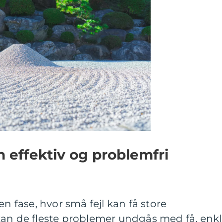
n effektiv og problemfri
en fase, hvor små fejl kan få store
kan de fleste problemer undgås med få, enk