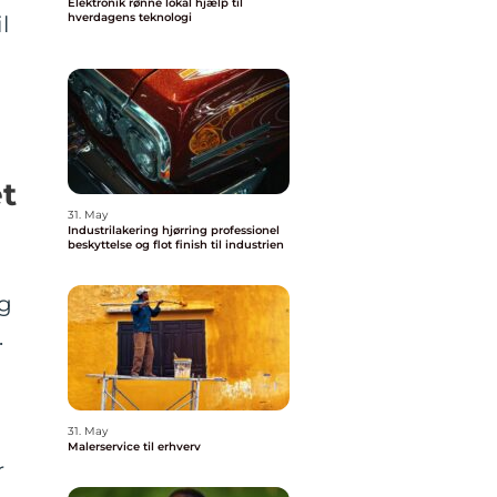
Elektronik rønne lokal hjælp til
hverdagens teknologi
l
t
31. May
Industrilakering hjørring professionel
beskyttelse og flot finish til industrien
og
.
31. May
Malerservice til erhverv
r