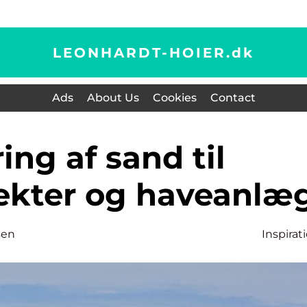
LEONHARDT-HOIER.
dk
Ads
About Us
Cookies
Contact
ekter og haveanlæ
sen
Inspirat