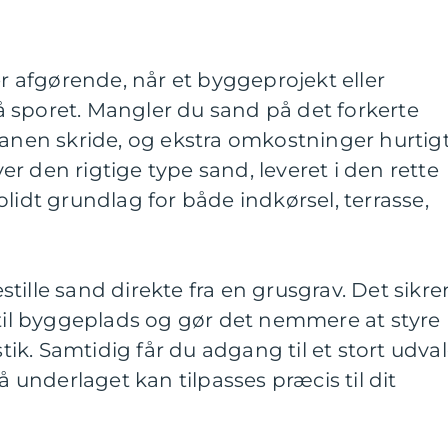
er afgørende, når et byggeprojekt eller
 sporet. Mangler du sand på det forkerte
lanen skride, og ekstra omkostninger hurtig
r den rigtige type sand, leveret i den rette
lidt grundlag for både indkørsel, terrasse,
ille sand direkte fra en grusgrav. Det sikre
 til byggeplads og gør det nemmere at styre
stik. Samtidig får du adgang til et stort udva
så underlaget kan tilpasses præcis til dit