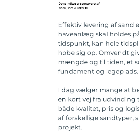
Effektiv levering af sand 
haveanlæg skal holdes på
tidspunkt, kan hele tidsp
hobe sig op. Omvendt give
mængde og til tiden, et so
fundament og legeplads.
I dag vælger mange at best
en kort vej fra udvinding
både kvalitet, pris og logi
af forskellige sandtyper, 
projekt.