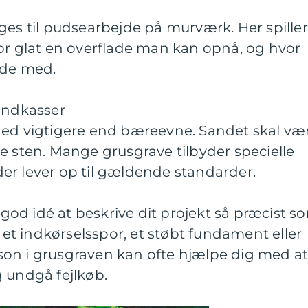
ges til pudsearbejde på murværk. Her spiller
or glat en overflade man kan opnå, og hvor
jde med.
sandkasser
hed vigtigere end bæreevne. Sandet skal væ
e sten. Mange grusgrave tilbyder specielle
, der lever op til gældende standarder.
n god idé at beskrive dit projekt så præcist s
, et indkørselsspor, et støbt fundament eller
on i grusgraven kan ofte hjælpe dig med a
 undgå fejlkøb.