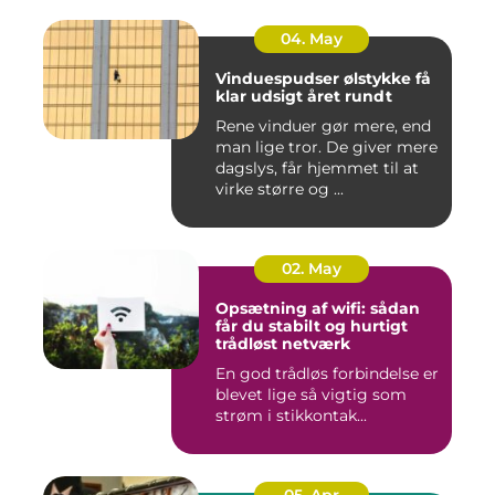
04. May
Vinduespudser ølstykke få
klar udsigt året rundt
Rene vinduer gør mere, end
man lige tror. De giver mere
dagslys, får hjemmet til at
virke større og ...
02. May
Opsætning af wifi: sådan
får du stabilt og hurtigt
trådløst netværk
En god trådløs forbindelse er
blevet lige så vigtig som
strøm i stikkontak...