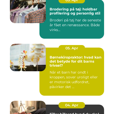
05. Apr
Brodering på tøj: holdbar
profilering og personlig stil
Broderi på tøj har de seneste
år fået en renæssance. Både
virks...
05. Apr
Børnekiropraktor: hvad kan
det betyde for dit barns
trivsel?
Når et barn har ondt i
kroppen, sover uroligt eller
er motorisk udfordret,
påvirker det ...
04. Apr