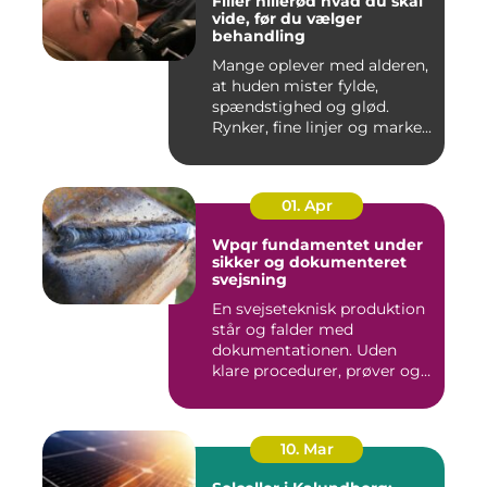
Filler hillerød hvad du skal
vide, før du vælger
behandling
Mange oplever med alderen,
at huden mister fylde,
spændstighed og glød.
Rynker, fine linjer og marke...
01. Apr
Wpqr fundamentet under
sikker og dokumenteret
svejsning
En svejseteknisk produktion
står og falder med
dokumentationen. Uden
klare procedurer, prøver og
cer...
10. Mar