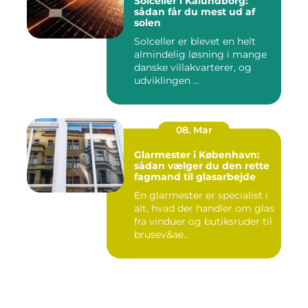
Solceller i Kalundborg:
sådan får du mest ud af
solen
Solceller er blevet en helt
almindelig løsning i mange
danske villakvarterer, og
udviklingen ...
08. Mar
Glarmester i København:
sådan vælger du den rette
fagmand til glasarbejde
En glarmester er specialist i
alt, hvad der handler om glas
fra vinduer og butiksruder til
brusev&ae...