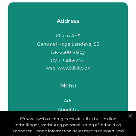
Address
web:
www.klikko.dk
Menu
Ads
About Us
Cookies
På vores website bruges cookies til at huske dine
indstillinger, statistik og personalisering af indhold og
Contact
annoncer. Denne information deles med tredjepart. Ved
Sitemap