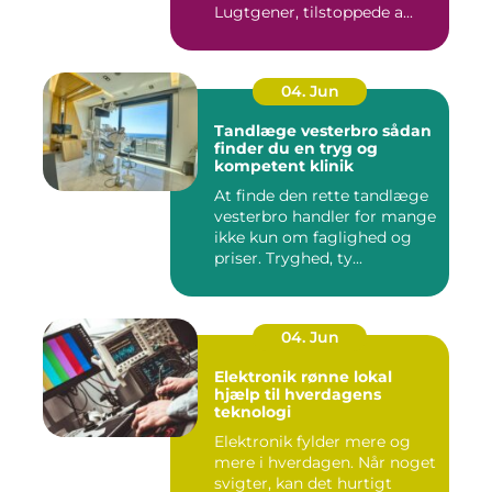
Lugtgener, tilstoppede a...
04. Jun
Tandlæge vesterbro sådan
finder du en tryg og
kompetent klinik
At finde den rette tandlæge
vesterbro handler for mange
ikke kun om faglighed og
priser. Tryghed, ty...
04. Jun
Elektronik rønne lokal
hjælp til hverdagens
teknologi
Elektronik fylder mere og
mere i hverdagen. Når noget
svigter, kan det hurtigt