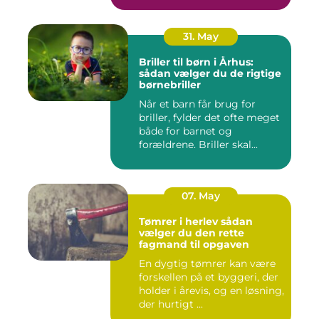
31. May
Briller til børn i Århus:
sådan vælger du de rigtige
børnebriller
Når et barn får brug for
briller, fylder det ofte meget
både for barnet og
forældrene. Briller skal...
07. May
Tømrer i herlev sådan
vælger du den rette
fagmand til opgaven
En dygtig tømrer kan være
forskellen på et byggeri, der
holder i årevis, og en løsning,
der hurtigt ...