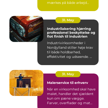
mærkes på både arbejd...
31. May
Industrilakering hjørring
professionel beskyttelse og
flot finish til industrien
Industrivirksomheder i
Nordjylland stiller høje krav
til både holdbarhed,
effektivitet og udseende. ...
31. May
Malerservice til erhverv
Når en virksomhed skal have
malet, handler det sjældent
kun om pæne vægge.
Farver, overflader og mat...