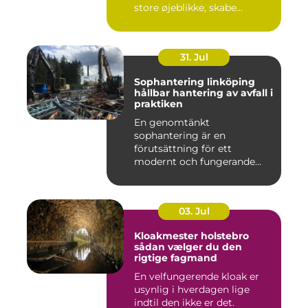
store øjeblikke, skabe...
31. Jul
Sophantering linköping
hållbar hantering av avfall i
praktiken
En genomtänkt
sophantering är en
förutsättning för ett
modernt och fungerande
samhälle. I en växande...
03. Jul
Kloakmester holstebro
sådan vælger du den
rigtige fagmand
En velfungerende kloak er
usynlig i hverdagen lige
indtil den ikke er det.