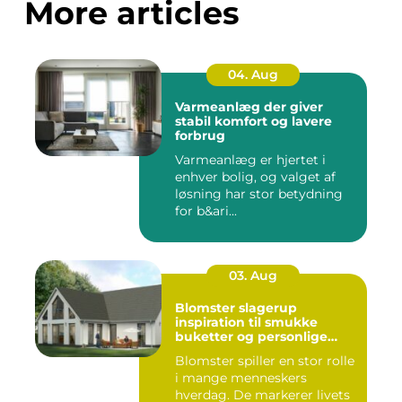
More articles
04. Aug
Varmeanlæg der giver
stabil komfort og lavere
forbrug
Varmeanlæg er hjertet i
enhver bolig, og valget af
løsning har stor betydning
for b&ari...
03. Aug
Blomster slagerup
inspiration til smukke
buketter og personlige
arrangementer
Blomster spiller en stor rolle
i mange menneskers
hverdag. De markerer livets