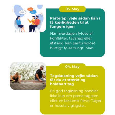
05. May
Parterapi vejle sådan kan i
få kærligheden til at
fungere igen
Når hverdagen fyldes af
konflikter, tavshed eller
afstand, kan parforholdet
hurtigt føles tungt. Man...
04. May
Tagdækning vejle: sådan
får du et stærkt og
holdbart tag
En god tagløsning handler
ikke kun om pæne tagsten
eller en bestemt farve. Taget
er husets vigtigste...