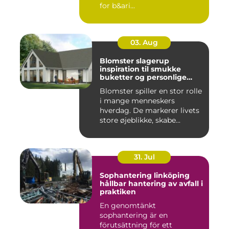
for b&ari...
03. Aug
Blomster slagerup
inspiration til smukke
buketter og personlige
arrangementer
Blomster spiller en stor rolle
i mange menneskers
hverdag. De markerer livets
store øjeblikke, skabe...
31. Jul
Sophantering linköping
hållbar hantering av avfall i
praktiken
En genomtänkt
sophantering är en
förutsättning för ett