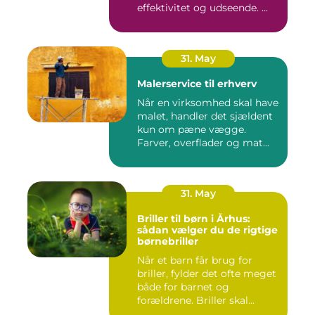
effektivitet og udseende. ...
31. May
Malerservice til erhverv
Når en virksomhed skal have
malet, handler det sjældent
kun om pæne vægge.
Farver, overflader og mat...
31. May
Briller til børn i Århus:
sådan vælger du de rigtige
børnebriller
Når et barn får brug for
briller, fylder det ofte meget
både for barnet og
forældrene. Briller skal...