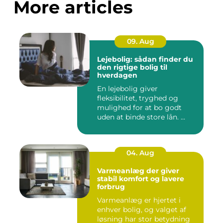
More articles
09. Aug
Lejebolig: sådan finder du
den rigtige bolig til
hverdagen
En lejebolig giver
fleksibilitet, tryghed og
mulighed for at bo godt
uden at binde store lån. ...
04. Aug
Varmeanlæg der giver
stabil komfort og lavere
forbrug
Varmeanlæg er hjertet i
enhver bolig, og valget af
løsning har stor betydning