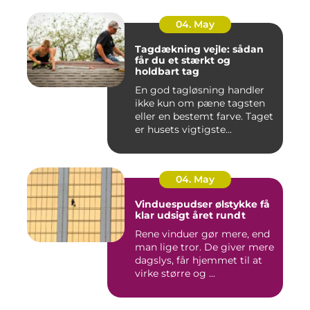
04. May
Tagdækning vejle: sådan
får du et stærkt og
holdbart tag
En god tagløsning handler
ikke kun om pæne tagsten
eller en bestemt farve. Taget
er husets vigtigste...
04. May
Vinduespudser ølstykke få
klar udsigt året rundt
Rene vinduer gør mere, end
man lige tror. De giver mere
dagslys, får hjemmet til at
virke større og ...