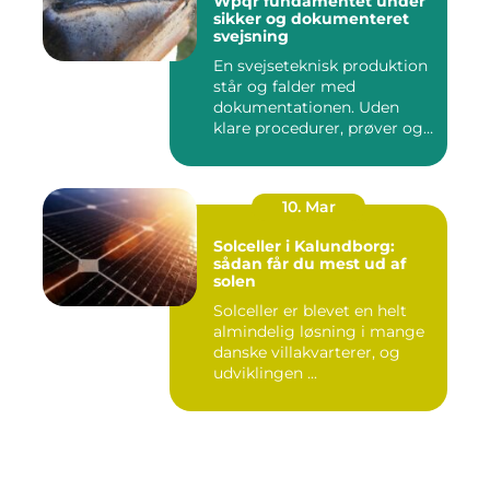
Wpqr fundamentet under
sikker og dokumenteret
svejsning
En svejseteknisk produktion
står og falder med
dokumentationen. Uden
klare procedurer, prøver og
cer...
10. Mar
Solceller i Kalundborg:
sådan får du mest ud af
solen
Solceller er blevet en helt
almindelig løsning i mange
danske villakvarterer, og
udviklingen ...