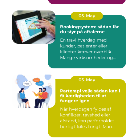
05. May
Bookingsystem: sådan får
du styr på aftalerne
En travl hverdag med
kunder, patienter eller
klienter kræver overblik.
Mange virksomheder og
klinikk...
05. May
Parterapi vejle sådan kan i
få kærligheden til at
fungere igen
Når hverdagen fyldes af
konflikter, tavshed eller
afstand, kan parforholdet
hurtigt føles tungt. Man...