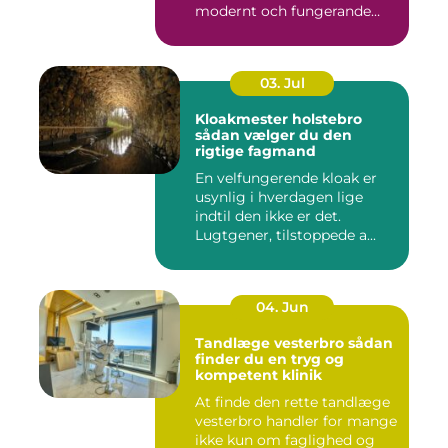
modernt och fungerande
samhälle. I en växande...
03. Jul
Kloakmester holstebro
sådan vælger du den
rigtige fagmand
En velfungerende kloak er
usynlig i hverdagen lige
indtil den ikke er det.
Lugtgener, tilstoppede a...
04. Jun
Tandlæge vesterbro sådan
finder du en tryg og
kompetent klinik
At finde den rette tandlæge
vesterbro handler for mange
ikke kun om faglighed og