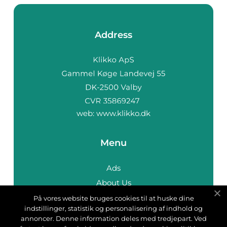
Address
web:
www.klikko.dk
Menu
Ads
About Us
Cookies
På vores website bruges cookies til at huske dine
indstillinger, statistik og personalisering af indhold og
Contact
annoncer. Denne information deles med tredjepart. Ved
Sitemap