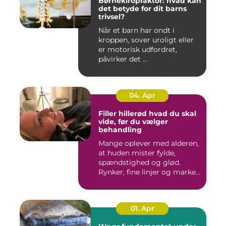
Børnekiropraktor: hvad kan
det betyde for dit barns
trivsel?
Når et barn har ondt i
kroppen, sover uroligt eller
er motorisk udfordret,
påvirker det ...
04. Apr
Filler hillerød hvad du skal
vide, før du vælger
behandling
Mange oplever med alderen,
at huden mister fylde,
spændstighed og glød.
Rynker, fine linjer og marke...
01. Apr