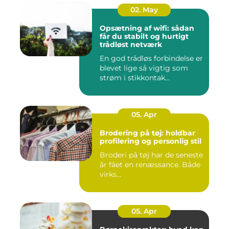
02. May
Opsætning af wifi: sådan
får du stabilt og hurtigt
trådløst netværk
En god trådløs forbindelse er
blevet lige så vigtig som
strøm i stikkontak...
05. Apr
Brodering på tøj: holdbar
profilering og personlig stil
Broderi på tøj har de seneste
år fået en renæssance. Både
virks...
05. Apr