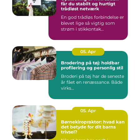
får du stabilt og hurtigt
trådløst netværk
En god trådløs forbindelse er
blevet lige så vigtig som
strøm i stikkontak...
05. Apr
Brodering på tøj: holdbar
profilering og personlig stil
Broderi på tøj har de seneste
år fået en renæssance. Både
virks...
05. Apr
Børnekiropraktor: hvad kan
det betyde for dit barns
trivsel?