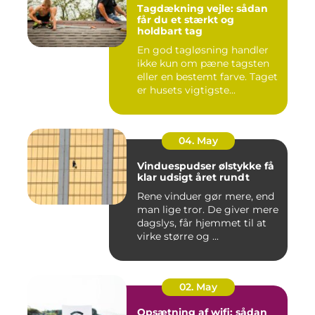
Tagdækning vejle: sådan
får du et stærkt og
holdbart tag
En god tagløsning handler
ikke kun om pæne tagsten
eller en bestemt farve. Taget
er husets vigtigste...
04. May
Vinduespudser ølstykke få
klar udsigt året rundt
Rene vinduer gør mere, end
man lige tror. De giver mere
dagslys, får hjemmet til at
virke større og ...
02. May
Opsætning af wifi: sådan