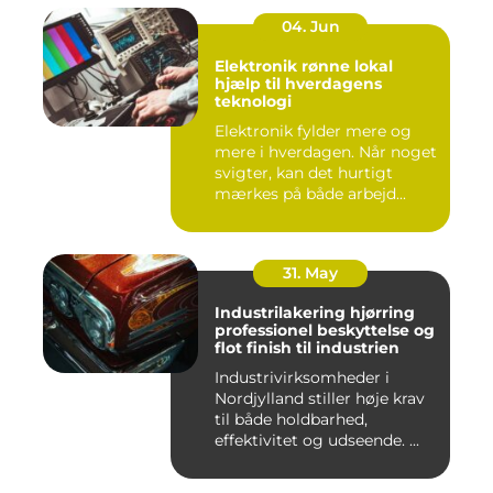
04. Jun
Elektronik rønne lokal
hjælp til hverdagens
teknologi
Elektronik fylder mere og
mere i hverdagen. Når noget
svigter, kan det hurtigt
mærkes på både arbejd...
31. May
Industrilakering hjørring
professionel beskyttelse og
flot finish til industrien
Industrivirksomheder i
Nordjylland stiller høje krav
til både holdbarhed,
effektivitet og udseende. ...