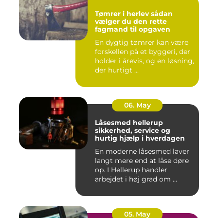
Tømrer i herlev sådan
vælger du den rette
fagmand til opgaven
En dygtig tømrer kan være
forskellen på et byggeri, der
holder i årevis, og en løsning,
der hurtigt ...
06. May
Låsesmed hellerup
sikkerhed, service og
hurtig hjælp i hverdagen
En moderne låsesmed laver
langt mere end at låse døre
op. I Hellerup handler
arbejdet i høj grad om ...
05. May