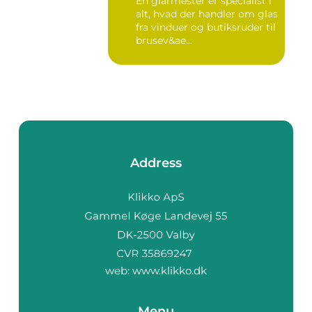
En glarmester er specialist i
alt, hvad der handler om glas
fra vinduer og butiksruder til
brusev&ae...
Address
web:
www.klikko.dk
Menu