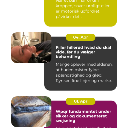
Når et barn har ondt i
kroppen, sover uroligt eller
er motorisk udfordret,
påvirker det ...
04. Apr
Filler hillerød hvad du skal
vide, før du vælger
behandling
Mange oplever med alderen,
at huden mister fylde,
spændstighed og glød.
Rynker, fine linjer og marke...
01. Apr
Wpqr fundamentet under
sikker og dokumenteret
svejsning