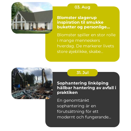
03. Aug
Blomster slagerup
inspiration til smukke
buketter og personlige
arrangementer
Blomster spiller en stor rolle
i mange menneskers
hverdag. De markerer livets
store øjeblikke, skabe...
31. Jul
Sophantering linköping
hållbar hantering av avfall i
praktiken
En genomtänkt
sophantering är en
förutsättning för ett
modernt och fungerande
samhälle. I en växande...