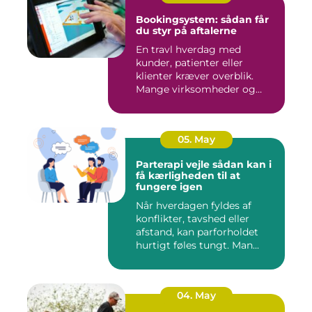
Bookingsystem: sådan får
du styr på aftalerne
En travl hverdag med
kunder, patienter eller
klienter kræver overblik.
Mange virksomheder og
klinikk...
05. May
Parterapi vejle sådan kan i
få kærligheden til at
fungere igen
Når hverdagen fyldes af
konflikter, tavshed eller
afstand, kan parforholdet
hurtigt føles tungt. Man...
04. May