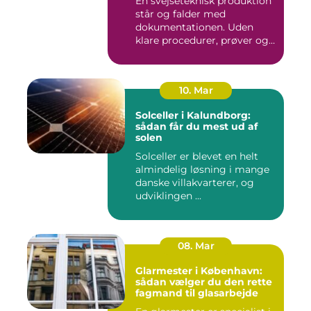
En svejseteknisk produktion
står og falder med
dokumentationen. Uden
klare procedurer, prøver og
cer...
10. Mar
Solceller i Kalundborg:
sådan får du mest ud af
solen
Solceller er blevet en helt
almindelig løsning i mange
danske villakvarterer, og
udviklingen ...
08. Mar
Glarmester i København:
sådan vælger du den rette
fagmand til glasarbejde