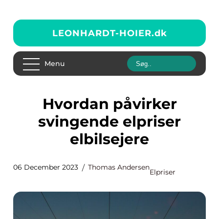
LEONHARDT-HOIER.
dk
Menu
Hvordan påvirker
svingende elpriser
elbilsejere
06 December 2023
Thomas Andersen
Elpriser