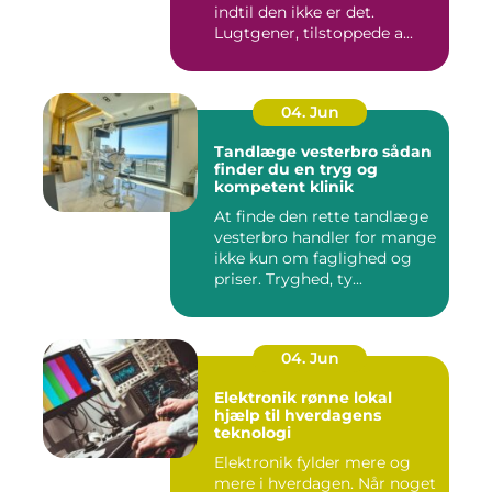
indtil den ikke er det.
Lugtgener, tilstoppede a...
04. Jun
Tandlæge vesterbro sådan
finder du en tryg og
kompetent klinik
At finde den rette tandlæge
vesterbro handler for mange
ikke kun om faglighed og
priser. Tryghed, ty...
04. Jun
Elektronik rønne lokal
hjælp til hverdagens
teknologi
Elektronik fylder mere og
mere i hverdagen. Når noget