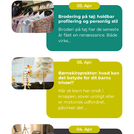
05. Apr
Brodering på tøj: holdbar
profilering og personlig stil
Broderi på tøj har de seneste
år fået en renæssance. Både
virks...
05. Apr
Børnekiropraktor: hvad kan
det betyde for dit barns
trivsel?
Når et barn har ondt i
kroppen, sover uroligt eller
er motorisk udfordret,
påvirker det ...
04. Apr