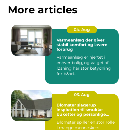
More articles
04. Aug
Varmeanlæg der giver
stabil komfort og lavere
forbrug
Varmeanlæg er hjertet i
enhver bolig, og valget af
løsning har stor betydning
for b&ari...
03. Aug
Blomster slagerup
inspiration til smukke
buketter og personlige
arrangementer
Blomster spiller en stor rolle
i mange menneskers