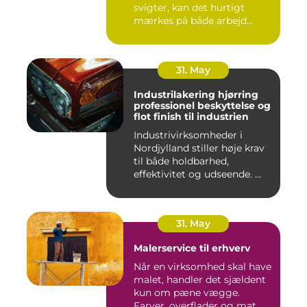
svigter, kan det hurtigt
mærkes på både arbejd...
31. May
Industrilakering hjørring
professionel beskyttelse og
flot finish til industrien
Industrivirksomheder i
Nordjylland stiller høje krav
til både holdbarhed,
effektivitet og udseende. ...
31. May
Malerservice til erhverv
Når en virksomhed skal have
malet, handler det sjældent
kun om pæne vægge.
Farver, overflader og mat...