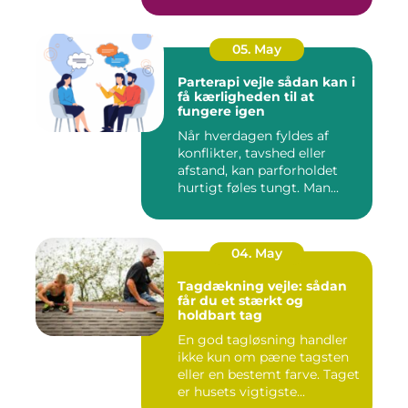
klinikk...
05. May
Parterapi vejle sådan kan i
få kærligheden til at
fungere igen
Når hverdagen fyldes af
konflikter, tavshed eller
afstand, kan parforholdet
hurtigt føles tungt. Man...
04. May
Tagdækning vejle: sådan
får du et stærkt og
holdbart tag
En god tagløsning handler
ikke kun om pæne tagsten
eller en bestemt farve. Taget
er husets vigtigste...