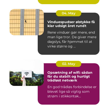
04. May
Vinduespudser ølstykke få
klar udsigt året rundt
Rene vinduer gør mere, end
man lige tror. De giver mere
dagslys, får hjemmet til at
virke større og ...
02. May
Opsætning af wifi: sådan
får du stabilt og hurtigt
trådløst netværk
En god trådløs forbindelse er
blevet lige så vigtig som
strøm i stikkontak...