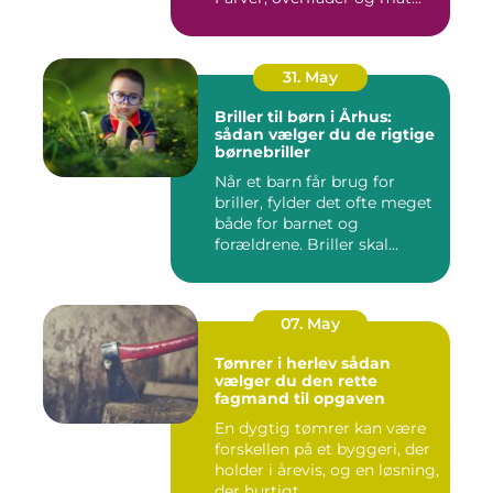
31. May
Briller til børn i Århus:
sådan vælger du de rigtige
børnebriller
Når et barn får brug for
briller, fylder det ofte meget
både for barnet og
forældrene. Briller skal...
07. May
Tømrer i herlev sådan
vælger du den rette
fagmand til opgaven
En dygtig tømrer kan være
forskellen på et byggeri, der
holder i årevis, og en løsning,
der hurtigt ...