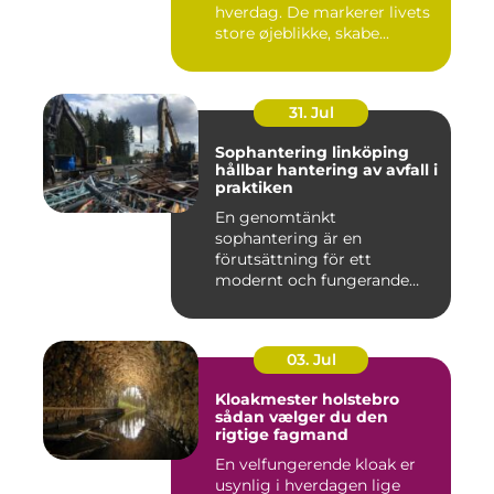
hverdag. De markerer livets
store øjeblikke, skabe...
31. Jul
Sophantering linköping
hållbar hantering av avfall i
praktiken
En genomtänkt
sophantering är en
förutsättning för ett
modernt och fungerande
samhälle. I en växande...
03. Jul
Kloakmester holstebro
sådan vælger du den
rigtige fagmand
En velfungerende kloak er
usynlig i hverdagen lige