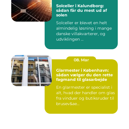
Solceller i Kalundborg:
sådan får du mest ud af
solen
Solceller er blevet en helt
almindelig løsning i mange
danske villakvarterer, og
udviklingen ...
08. Mar
Glarmester i København:
sådan vælger du den rette
fagmand til glasarbejde
En glarmester er specialist i
alt, hvad der handler om glas
fra vinduer og butiksruder til
brusev&ae...