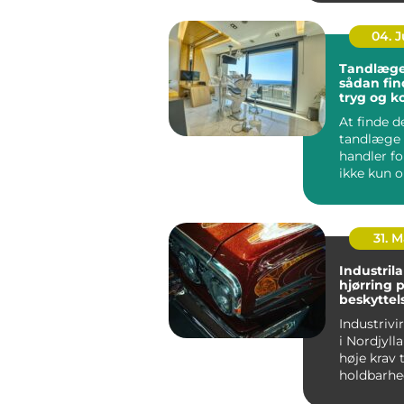
I en växand
04. 
Tandlæge
sådan fin
tryg og 
klinik
At finde d
tandlæge 
handler f
ikke kun 
faglighed 
Tryghed, ty
31. 
Industril
hjørring professionel
beskyttels
finish til
Industriv
i Nordjylla
høje krav 
holdbarhe
effektivit