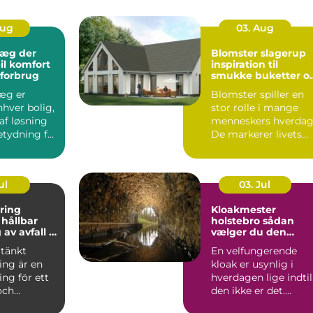
Aug
03. Aug
æg der
Blomster slagerup
il komfort
inspiration til
 forbrug
smukke buketter o
personlige
æg er
Blomster spiller en
arrangementer
nhver bolig,
stor rolle i mange
af løsning
menneskers hverdag
etydning for
De markerer livets
store øjeblikke,
skabe...
ul
03. Jul
ring
Kloakmester
r
holstebro sådan
av avfall i
vælger du den
rigtige fagmand
tänkt
En velfungerende
ing är en
kloak er usynlig i
ing för ett
hverdagen lige indtil
och
den ikke er det.
e samhälle.
Lugtgener,