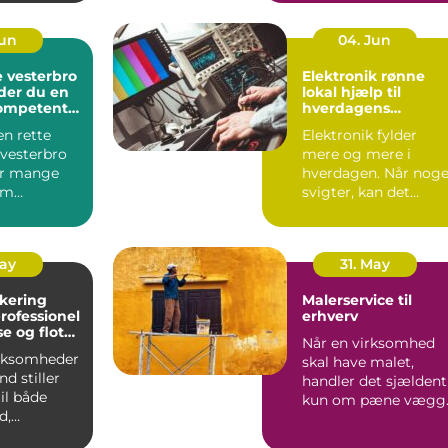
e...
tilstoppede a...
Jun
04. Jun
 vesterbro
Elektronik rønne
der du en
lokal hjælp til
kompetent
hverdagens
teknologi
en rette
Elektronik fylder
vesterbro
mere og mere i
or mange
hverdagen. Når noge
om
svigter, kan det
og priser.
hurtigt mærkes på
...
både arbejd...
May
31. May
akering
Malerservice til
erhverv
e og flot
Når en virksomhed
 industrien
irksomheder
skal have malet,
nd stiller
handler det sjældent
til både
kun om pæne vægg
d,
Farver, overflader og
et og
mat...