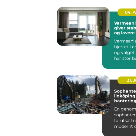
04. 
Varmeanl
giver stab
og lavere
Varmeanl
hjertet i e
og valget 
har stor b
b&ari...
31. J
Sophante
linköping hållba
hantering 
praktiken
En genom
sophanter
förutsättn
modernt 
fungerand