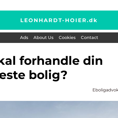
LEONHARDT-HOIER.
dk
Ads
About Us
Cookies
Contact
æste bolig?
Eboligadvo