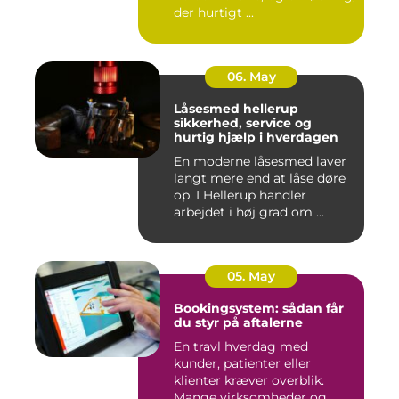
der hurtigt ...
06. May
Låsesmed hellerup
sikkerhed, service og
hurtig hjælp i hverdagen
En moderne låsesmed laver
langt mere end at låse døre
op. I Hellerup handler
arbejdet i høj grad om ...
05. May
Bookingsystem: sådan får
du styr på aftalerne
En travl hverdag med
kunder, patienter eller
klienter kræver overblik.
Mange virksomheder og