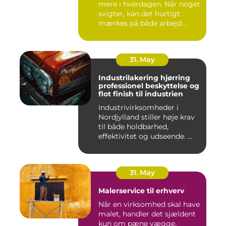
mere i hverdagen. Når noget
svigter, kan det hurtigt
mærkes på både arbejd...
31. May
Industrilakering hjørring
professionel beskyttelse og
flot finish til industrien
Industrivirksomheder i
Nordjylland stiller høje krav
til både holdbarhed,
effektivitet og udseende. ...
31. May
Malerservice til erhverv
Når en virksomhed skal have
malet, handler det sjældent
kun om pæne vægge.