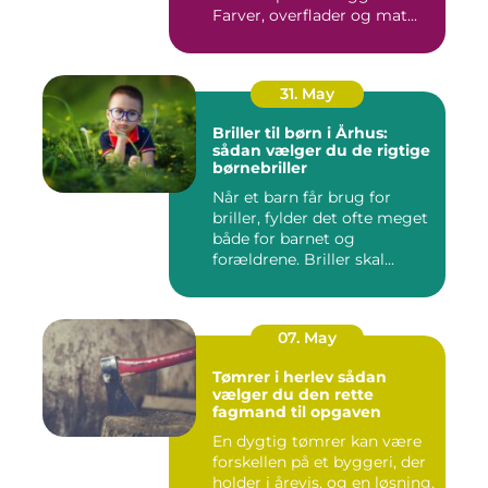
Farver, overflader og mat...
31. May
Briller til børn i Århus:
sådan vælger du de rigtige
børnebriller
Når et barn får brug for
briller, fylder det ofte meget
både for barnet og
forældrene. Briller skal...
07. May
Tømrer i herlev sådan
vælger du den rette
fagmand til opgaven
En dygtig tømrer kan være
forskellen på et byggeri, der
holder i årevis, og en løsning,