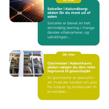
Solceller i Kalundborg:
sådan får du mest ud af
solen
Solceller er blevet en helt
almindelig løsning i mange
danske villakvarterer, og
udviklingen ...
08. Mar
Glarmester i København:
sådan vælger du den rette
fagmand til glasarbejde
En glarmester er specialist i
alt, hvad der handler om glas
fra vinduer og butiksruder til
brusev&ae...