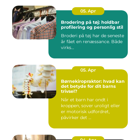
05. Apr
Brodering på tøj: holdbar
profilering og personlig stil
Broderi på tøj har de seneste
år fået en renæssance. Både
virks...
05. Apr
Børnekiropraktor: hvad kan
det betyde for dit barns
trivsel?
Når et barn har ondt i
kroppen, sover uroligt eller
er motorisk udfordret,
påvirker det ...
04. Apr