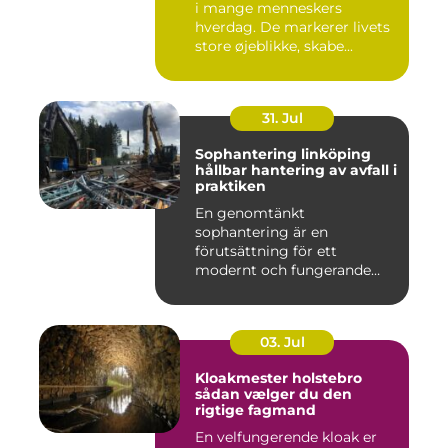
i mange menneskers
hverdag. De markerer livets
store øjeblikke, skabe...
31. Jul
Sophantering linköping
hållbar hantering av avfall i
praktiken
En genomtänkt
sophantering är en
förutsättning för ett
modernt och fungerande
samhälle. I en växande...
03. Jul
Kloakmester holstebro
sådan vælger du den
rigtige fagmand
En velfungerende kloak er