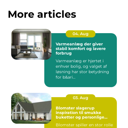
More articles
04. Aug
Varmeanlæg der giver
stabil komfort og lavere
forbrug
Varmeanlæg er hjertet i
enhver bolig, og valget af
løsning har stor betydning
for b&ari...
03. Aug
Blomster slagerup
inspiration til smukke
buketter og personlige
arrangementer
Blomster spiller en stor rolle