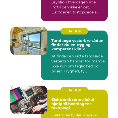
usynlig i hverdagen lige
indtil den ikke er det.
Lugtgener, tilstoppede a...
04. Jun
Tandlæge vesterbro sådan
finder du en tryg og
kompetent klinik
At finde den rette tandlæge
vesterbro handler for mange
ikke kun om faglighed og
priser. Tryghed, ty...
04. Jun
Elektronik rønne lokal
hjælp til hverdagens
teknologi
Elektronik fylder mere og