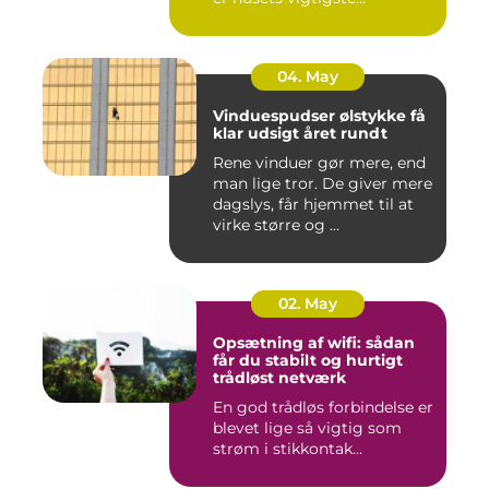
04. May
Vinduespudser ølstykke få
klar udsigt året rundt
Rene vinduer gør mere, end
man lige tror. De giver mere
dagslys, får hjemmet til at
virke større og ...
02. May
Opsætning af wifi: sådan
får du stabilt og hurtigt
trådløst netværk
En god trådløs forbindelse er
blevet lige så vigtig som
strøm i stikkontak...