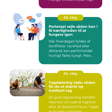
klinikk...
05. May
Parterapi vejle sådan kan i
få kærligheden til at
fungere igen
Når hverdagen fyldes af
konflikter, tavshed eller
afstand, kan parforholdet
hurtigt føles tungt. Man...
04. May
Tagdækning vejle: sådan
får du et stærkt og
holdbart tag
En god tagløsning handler
ikke kun om pæne tagsten
eller en bestemt farve. Taget
er husets vigtigste...