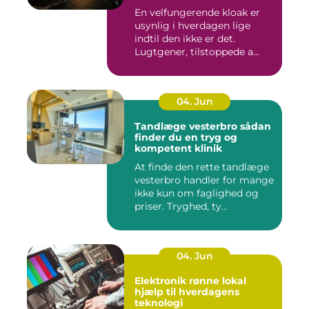
En velfungerende kloak er
usynlig i hverdagen lige
indtil den ikke er det.
Lugtgener, tilstoppede a...
04. Jun
Tandlæge vesterbro sådan
finder du en tryg og
kompetent klinik
At finde den rette tandlæge
vesterbro handler for mange
ikke kun om faglighed og
priser. Tryghed, ty...
04. Jun
Elektronik rønne lokal
hjælp til hverdagens
teknologi