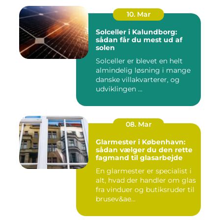
10. Mar
Solceller i Kalundborg:
sådan får du mest ud af
solen
Solceller er blevet en helt
almindelig løsning i mange
danske villakvarterer, og
udviklingen ...
08. Mar
Glarmester i København:
sådan vælger du den rette
fagmand til glasarbejde
En glarmester er specialist i
alt, hvad der handler om glas
fra vinduer og butiksruder til
brusev&ae...