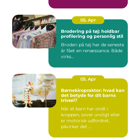
05. Apr
Brodering på tøj: holdbar
profilering og personlig stil
Broderi på tøj har de seneste
år fået en renæssance. Både
virks...
05. Apr
Børnekiropraktor: hvad kan
det betyde for dit barns
trivsel?
Når et barn har ondt i
kroppen, sover uroligt eller
er motorisk udfordret,
påvirker det ...