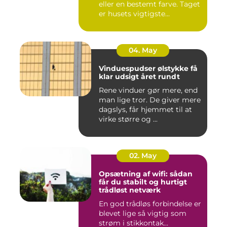
eller en bestemt farve. Taget
er husets vigtigste...
04. May
Vinduespudser ølstykke få
klar udsigt året rundt
Rene vinduer gør mere, end
man lige tror. De giver mere
dagslys, får hjemmet til at
virke større og ...
02. May
Opsætning af wifi: sådan
får du stabilt og hurtigt
trådløst netværk
En god trådløs forbindelse er
blevet lige så vigtig som
strøm i stikkontak...