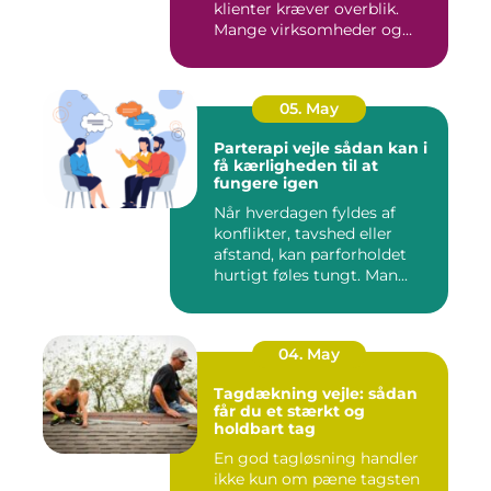
klienter kræver overblik.
Mange virksomheder og
klinikk...
05. May
Parterapi vejle sådan kan i
få kærligheden til at
fungere igen
Når hverdagen fyldes af
konflikter, tavshed eller
afstand, kan parforholdet
hurtigt føles tungt. Man...
04. May
Tagdækning vejle: sådan
får du et stærkt og
holdbart tag
En god tagløsning handler
ikke kun om pæne tagsten