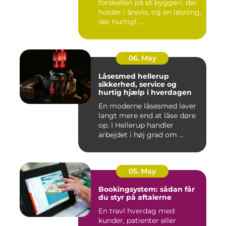
forskellen på et byggeri, der
holder i årevis, og en løsning,
der hurtigt ...
06. May
Låsesmed hellerup
sikkerhed, service og
hurtig hjælp i hverdagen
En moderne låsesmed laver
langt mere end at låse døre
op. I Hellerup handler
arbejdet i høj grad om ...
05. May
Bookingsystem: sådan får
du styr på aftalerne
En travl hverdag med
kunder, patienter eller