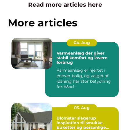
Read more articles here
More articles
04. Aug
Varmeanlæg der giver
stabil komfort og lavere
forbrug
Varmeanlæg er hjertet i
enhver bolig, og valget af
løsning har stor betydning
for b&ari...
03. Aug
Blomster slagerup
inspiration til smukke
buketter og personlige