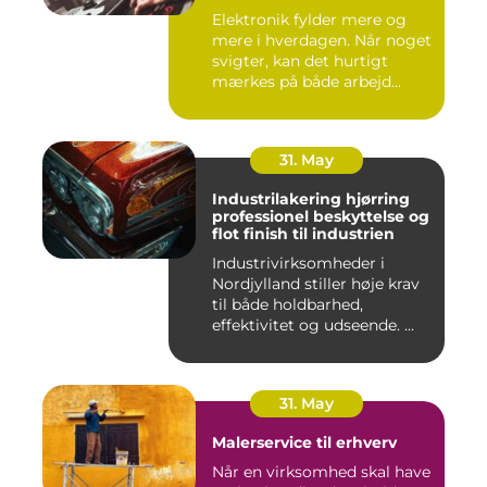
Elektronik fylder mere og
mere i hverdagen. Når noget
svigter, kan det hurtigt
mærkes på både arbejd...
31. May
Industrilakering hjørring
professionel beskyttelse og
flot finish til industrien
Industrivirksomheder i
Nordjylland stiller høje krav
til både holdbarhed,
effektivitet og udseende. ...
31. May
Malerservice til erhverv
Når en virksomhed skal have