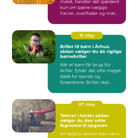
malet, handler det sjældent
kun om pæne vægge.
Farver, overflader og mat...
31. May
Briller til børn i Århus:
sådan vælger du de rigtige
børnebriller
Når et barn får brug for
briller, fylder det ofte meget
både for barnet og
forældrene. Briller skal...
07. May
Tømrer i herlev sådan
vælger du den rette
fagmand til opgaven
En dygtig tømrer kan være