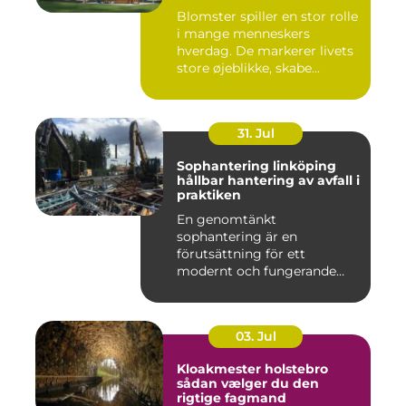
arrangementer
Blomster spiller en stor rolle
i mange menneskers
hverdag. De markerer livets
store øjeblikke, skabe...
31. Jul
Sophantering linköping
hållbar hantering av avfall i
praktiken
En genomtänkt
sophantering är en
förutsättning för ett
modernt och fungerande
samhälle. I en växande...
03. Jul
Kloakmester holstebro
sådan vælger du den
rigtige fagmand