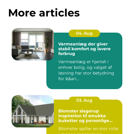
More articles
04. Aug
Varmeanlæg der giver
stabil komfort og lavere
forbrug
Varmeanlæg er hjertet i
enhver bolig, og valget af
løsning har stor betydning
for b&ari...
03. Aug
Blomster slagerup
inspiration til smukke
buketter og personlige
arrangementer
Blomster spiller en stor rolle