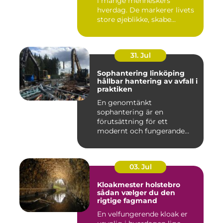
i mange menneskers
hverdag. De markerer livets
store øjeblikke, skabe...
31. Jul
Sophantering linköping
hållbar hantering av avfall i
praktiken
En genomtänkt
sophantering är en
förutsättning för ett
modernt och fungerande
samhälle. I en växande...
03. Jul
Kloakmester holstebro
sådan vælger du den
rigtige fagmand
En velfungerende kloak er