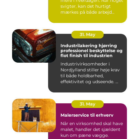
mere i hverdagen. Når noget
svigter, kan det hurtigt
mærkes på både arbejd...
31. May
Industrilakering hjørring
professionel beskyttelse og
flot finish til industrien
Industrivirksomheder i
Nordjylland stiller høje krav
til både holdbarhed,
effektivitet og udseende. ...
31. May
Malerservice til erhverv
Når en virksomhed skal have
malet, handler det sjældent
kun om pæne vægge.