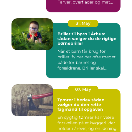
Farver, overflader og mat...
31. May
Briller til børn i Århus:
sådan vælger du de rigtige
børnebriller
Når et barn får brug for
briller, fylder det ofte meget
både for barnet og
forældrene. Briller skal...
07. May
Tømrer i herlev sådan
vælger du den rette
fagmand til opgaven
En dygtig tømrer kan være
forskellen på et byggeri, der
holder i årevis, og en løsning,