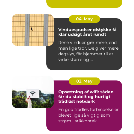
04. May
Vinduespudser ølstykke få
klar udsigt året rundt
Rene vinduer gør mere, end
man lige tror. De giver mere
dagslys, får hjemmet til at
virke større og ...
02. May
Opsætning af wifi: sådan
får du stabilt og hurtigt
trådløst netværk
En god trådløs forbindelse er
blevet lige så vigtig som
strøm i stikkontak...