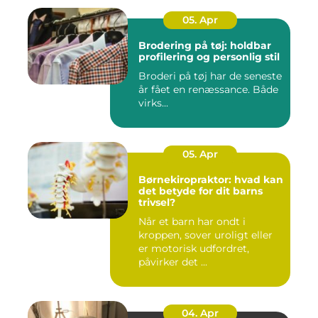
05. Apr
Brodering på tøj: holdbar
profilering og personlig stil
Broderi på tøj har de seneste
år fået en renæssance. Både
virks...
05. Apr
Børnekiropraktor: hvad kan
det betyde for dit barns
trivsel?
Når et barn har ondt i
kroppen, sover uroligt eller
er motorisk udfordret,
påvirker det ...
04. Apr