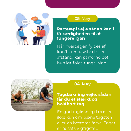
klinikk...
05. May
Parterapi vejle sådan kan i
få kærligheden til at
fungere igen
Når hverdagen fyldes af
konflikter, tavshed eller
afstand, kan parforholdet
hurtigt føles tungt. Man...
04. May
Tagdækning vejle: sådan
får du et stærkt og
holdbart tag
En god tagløsning handler
ikke kun om pæne tagsten
eller en bestemt farve. Taget
er husets vigtigste...