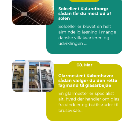
Solceller i Kalundborg:
sådan får du mest ud af
solen
Solceller er blevet en helt
almindelig løsning i mange
danske villakvarterer, og
udviklingen ...
08. Mar
Glarmester i København:
sådan vælger du den rette
fagmand til glasarbejde
En glarmester er specialist i
alt, hvad der handler om glas
fra vinduer og butiksruder til
brusev&ae...