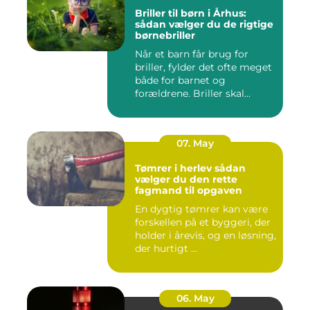
Briller til børn i Århus:
sådan vælger du de rigtige
børnebriller
Når et barn får brug for
briller, fylder det ofte meget
både for barnet og
forældrene. Briller skal...
07. May
Tømrer i herlev sådan
vælger du den rette
fagmand til opgaven
En dygtig tømrer kan være
forskellen på et byggeri, der
holder i årevis, og en løsning,
der hurtigt ...
06. May