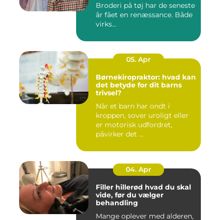
Broderi på tøj har de seneste
år fået en renæssance. Både
virks...
05. Apr
Børnekiropraktor: hvad kan
det betyde for dit barns
trivsel?
Når et barn har ondt i
kroppen, sover uroligt eller
er motorisk udfordret,
påvirker det ...
04. Apr
Filler hillerød hvad du skal
vide, før du vælger
behandling
Mange oplever med alderen,