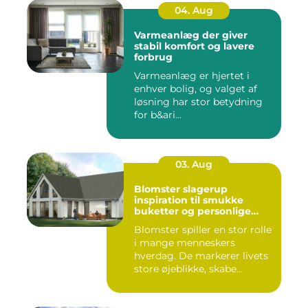
04. Aug
Varmeanlæg der giver
stabil komfort og lavere
forbrug
Varmeanlæg er hjertet i
enhver bolig, og valget af
løsning har stor betydning
for b&ari...
03. Aug
Blomster slagerup
inspiration til smukke
buketter og personlige
arrangementer
Blomster spiller en stor rolle
i mange menneskers
hverdag. De markerer livets
store øjeblikke, skabe...