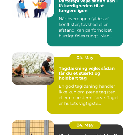
Parterapi vejle sådan kan i
få kærligheden til at
fungere igen
Når hverdagen fyldes af
konflikter, tavshed eller
afstand, kan parforholdet
hurtigt føles tungt. Man...
04. May
Tagdækning vejle: sådan
får du et stærkt og
holdbart tag
En god tagløsning handler
ikke kun om pæne tagsten
eller en bestemt farve. Taget
er husets vigtigste...
04. May