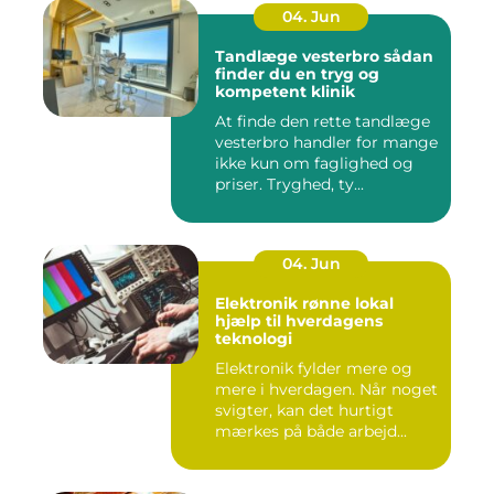
04. Jun
Tandlæge vesterbro sådan
finder du en tryg og
kompetent klinik
At finde den rette tandlæge
vesterbro handler for mange
ikke kun om faglighed og
priser. Tryghed, ty...
04. Jun
Elektronik rønne lokal
hjælp til hverdagens
teknologi
Elektronik fylder mere og
mere i hverdagen. Når noget
svigter, kan det hurtigt
mærkes på både arbejd...