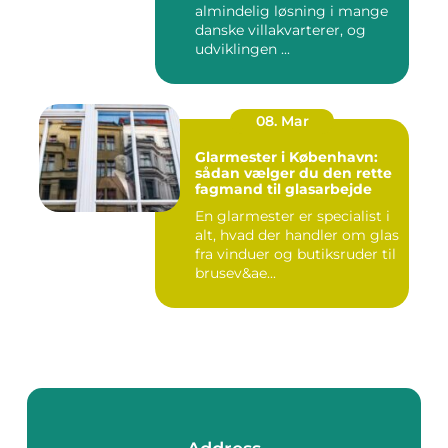
almindelig løsning i mange
danske villakvarterer, og
udviklingen ...
08. Mar
Glarmester i København:
sådan vælger du den rette
fagmand til glasarbejde
En glarmester er specialist i
alt, hvad der handler om glas
fra vinduer og butiksruder til
brusev&ae...