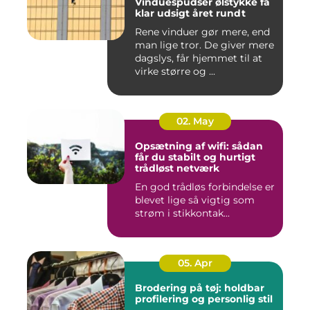
Vinduespudser ølstykke få
klar udsigt året rundt
Rene vinduer gør mere, end
man lige tror. De giver mere
dagslys, får hjemmet til at
virke større og ...
02. May
Opsætning af wifi: sådan
får du stabilt og hurtigt
trådløst netværk
En god trådløs forbindelse er
blevet lige så vigtig som
strøm i stikkontak...
05. Apr
Brodering på tøj: holdbar
profilering og personlig stil