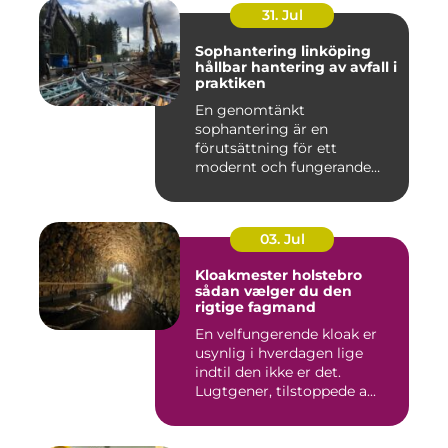
31. Jul
Sophantering linköping
hållbar hantering av avfall i
praktiken
En genomtänkt
sophantering är en
förutsättning för ett
modernt och fungerande
samhälle. I en växande...
03. Jul
Kloakmester holstebro
sådan vælger du den
rigtige fagmand
En velfungerende kloak er
usynlig i hverdagen lige
indtil den ikke er det.
Lugtgener, tilstoppede a...