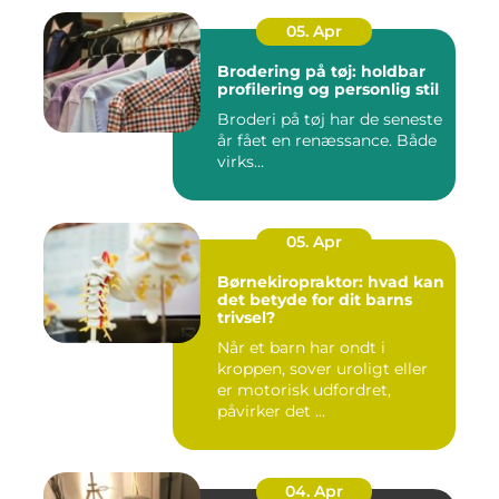
05. Apr
Brodering på tøj: holdbar
profilering og personlig stil
Broderi på tøj har de seneste
år fået en renæssance. Både
virks...
05. Apr
Børnekiropraktor: hvad kan
det betyde for dit barns
trivsel?
Når et barn har ondt i
kroppen, sover uroligt eller
er motorisk udfordret,
påvirker det ...
04. Apr