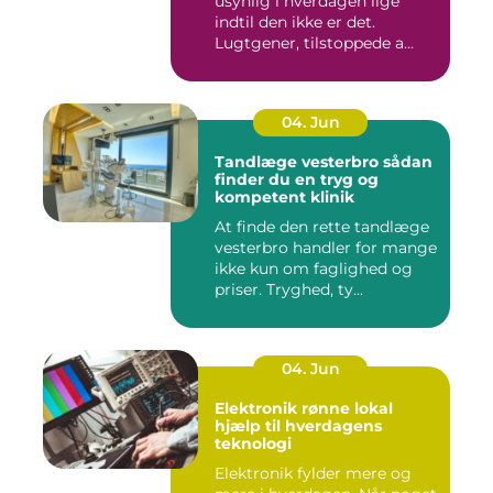
usynlig i hverdagen lige
indtil den ikke er det.
Lugtgener, tilstoppede a...
04. Jun
Tandlæge vesterbro sådan
finder du en tryg og
kompetent klinik
At finde den rette tandlæge
vesterbro handler for mange
ikke kun om faglighed og
priser. Tryghed, ty...
04. Jun
Elektronik rønne lokal
hjælp til hverdagens
teknologi
Elektronik fylder mere og