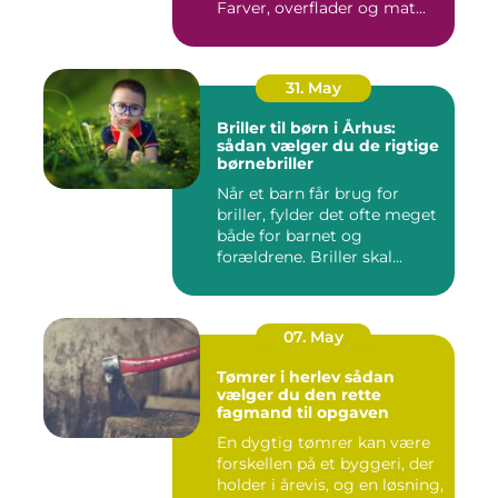
Farver, overflader og mat...
31. May
Briller til børn i Århus:
sådan vælger du de rigtige
børnebriller
Når et barn får brug for
briller, fylder det ofte meget
både for barnet og
forældrene. Briller skal...
07. May
Tømrer i herlev sådan
vælger du den rette
fagmand til opgaven
En dygtig tømrer kan være
forskellen på et byggeri, der
holder i årevis, og en løsning,