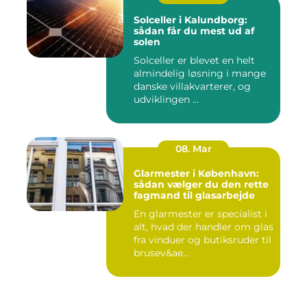
Solceller i Kalundborg:
sådan får du mest ud af
solen
Solceller er blevet en helt
almindelig løsning i mange
danske villakvarterer, og
udviklingen ...
08. Mar
Glarmester i København:
sådan vælger du den rette
fagmand til glasarbejde
En glarmester er specialist i
alt, hvad der handler om glas
fra vinduer og butiksruder til
brusev&ae...