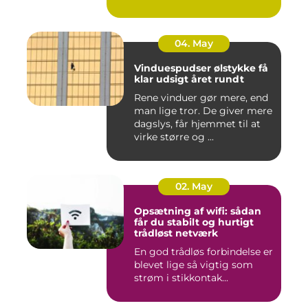
04. May
Vinduespudser ølstykke få
klar udsigt året rundt
Rene vinduer gør mere, end
man lige tror. De giver mere
dagslys, får hjemmet til at
virke større og ...
02. May
Opsætning af wifi: sådan
får du stabilt og hurtigt
trådløst netværk
En god trådløs forbindelse er
blevet lige så vigtig som
strøm i stikkontak...