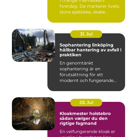
i mange menneskers
hverdag. De markerer livets
store øjeblikke, skabe...
31. Jul
Sophantering linköping
hållbar hantering av avfall i
praktiken
En genomtänkt
sophantering är en
förutsättning för ett
modernt och fungerande
samhälle. I en växande...
03. Jul
Kloakmester holstebro
sådan vælger du den
rigtige fagmand
En velfungerende kloak er