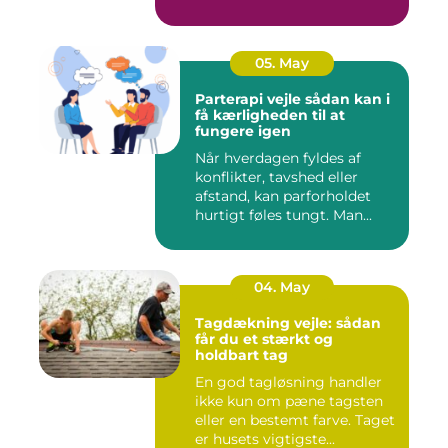
klinikk...
05. May
Parterapi vejle sådan kan i
få kærligheden til at
fungere igen
Når hverdagen fyldes af
konflikter, tavshed eller
afstand, kan parforholdet
hurtigt føles tungt. Man...
04. May
Tagdækning vejle: sådan
får du et stærkt og
holdbart tag
En god tagløsning handler
ikke kun om pæne tagsten
eller en bestemt farve. Taget
er husets vigtigste...