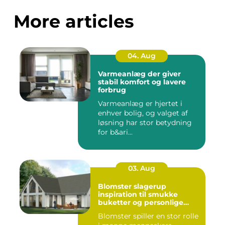
More articles
04. Aug
Varmeanlæg der giver
stabil komfort og lavere
forbrug
Varmeanlæg er hjertet i
enhver bolig, og valget af
løsning har stor betydning
for b&ari...
03. Aug
Blomster slagerup
inspiration til smukke
buketter og personlige
arrangementer
Blomster spiller en stor rolle