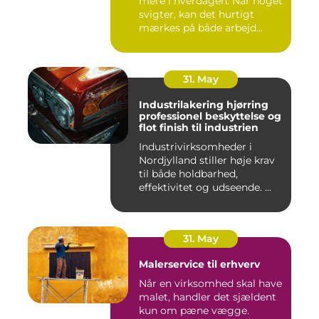
mere i hverdagen. Når noget
svigter, kan det hurtigt
mærkes på både arbejd...
31. May
Industrilakering hjørring
professionel beskyttelse og
flot finish til industrien
Industrivirksomheder i
Nordjylland stiller høje krav
til både holdbarhed,
effektivitet og udseende. ...
31. May
Malerservice til erhverv
Når en virksomhed skal have
malet, handler det sjældent
kun om pæne vægge.