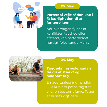
05. May
Parterapi vejle sådan kan i
få kærligheden til at
fungere igen
Når hverdagen fyldes af
konflikter, tavshed eller
afstand, kan parforholdet
hurtigt føles tungt. Man...
04. May
Tagdækning vejle: sådan
får du et stærkt og
holdbart tag
En god tagløsning handler
ikke kun om pæne tagsten
eller en bestemt farve. Taget
er husets vigtigste...