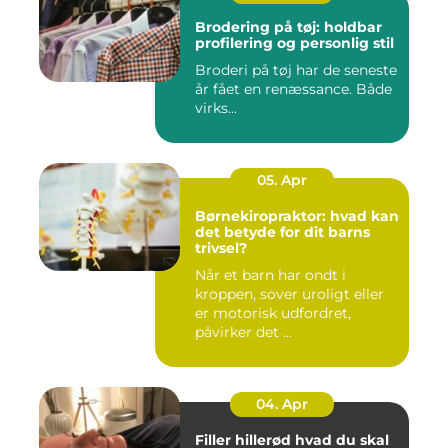
Brodering på tøj: holdbar
profilering og personlig stil
Broderi på tøj har de seneste
år fået en renæssance. Både
virks...
05. Apr
Børnekiropraktor: hvad kan
det betyde for dit barns
trivsel?
Når et barn har ondt i
kroppen, sover uroligt eller
er motorisk udfordret,
påvirker det ...
04. Apr
Filler hillerød hvad du skal