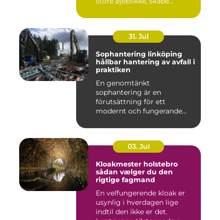
store øjeblikke, skabe...
31. Jul
Sophantering linköping
hållbar hantering av avfall i
praktiken
En genomtänkt
sophantering är en
förutsättning för ett
modernt och fungerande
samhälle. I en växande...
03. Jul
Kloakmester holstebro
sådan vælger du den
rigtige fagmand
En velfungerende kloak er
usynlig i hverdagen lige
indtil den ikke er det.