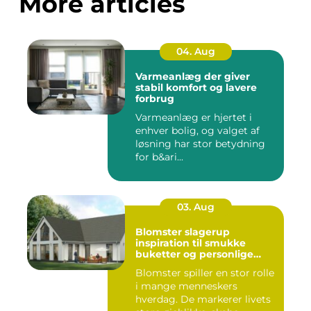
More articles
04. Aug
Varmeanlæg der giver
stabil komfort og lavere
forbrug
Varmeanlæg er hjertet i
enhver bolig, og valget af
løsning har stor betydning
for b&ari...
03. Aug
Blomster slagerup
inspiration til smukke
buketter og personlige
arrangementer
Blomster spiller en stor rolle
i mange menneskers
hverdag. De markerer livets