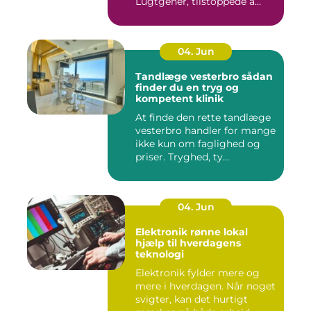
Lugtgener, tilstoppede a...
04. Jun
Tandlæge vesterbro sådan
finder du en tryg og
kompetent klinik
At finde den rette tandlæge
vesterbro handler for mange
ikke kun om faglighed og
priser. Tryghed, ty...
04. Jun
Elektronik rønne lokal
hjælp til hverdagens
teknologi
Elektronik fylder mere og
mere i hverdagen. Når noget
svigter, kan det hurtigt