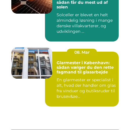
sådan får du mest ud af
solen
Solceller er blevet en helt
almindelig løsning i mange
danske villakvarterer, og
udviklingen ...
08. Mar
Glarmester i København:
sådan vælger du den rette
fagmand til glasarbejde
En glarmester er specialist i
alt, hvad der handler om glas
fra vinduer og butiksruder til
brusev&ae...