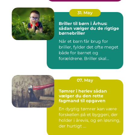
31. May
Briller til børn i Århus:
sådan vælger du de rigtige
børnebriller
Når et barn får brug for
briller, fylder det ofte meget
både for barnet og
forældrene. Briller skal...
07. May
Tømrer i herlev sådan
vælger du den rette
fagmand til opgaven
En dygtig tømrer kan være
forskellen på et byggeri, der
holder i årevis, og en løsning,
der hurtigt ...