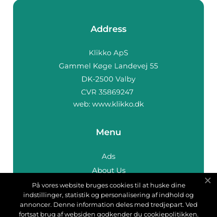
Address
web:
www.klikko.dk
Menu
Ads
About Us
Cookies
På vores website bruges cookies til at huske dine
indstillinger, statistik og personalisering af indhold og
Contact
annoncer. Denne information deles med tredjepart. Ved
Sitemap
fortsat brug af websiden godkender du cookiepolitikken.