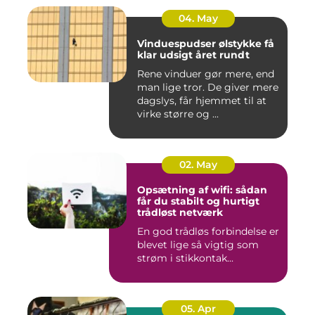
04. May
Vinduespudser ølstykke få
klar udsigt året rundt
Rene vinduer gør mere, end
man lige tror. De giver mere
dagslys, får hjemmet til at
virke større og ...
02. May
Opsætning af wifi: sådan
får du stabilt og hurtigt
trådløst netværk
En god trådløs forbindelse er
blevet lige så vigtig som
strøm i stikkontak...
05. Apr