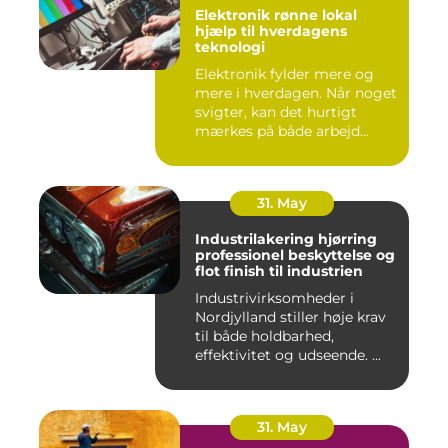
Elektronik rønne lokal
hjælp til hverdagens
teknologi
Elektronik fylder mere og
mere i hverdagen. Når noget
svigter, kan det hurtigt
mærkes på både arbejd...
31. May
Industrilakering hjørring
professionel beskyttelse og
flot finish til industrien
Industrivirksomheder i
Nordjylland stiller høje krav
til både holdbarhed,
effektivitet og udseende. ...
31. May