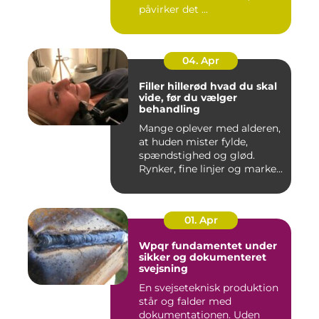
påvirker det ...
04. Apr
Filler hillerød hvad du skal
vide, før du vælger
behandling
Mange oplever med alderen,
at huden mister fylde,
spændstighed og glød.
Rynker, fine linjer og marke...
01. Apr
Wpqr fundamentet under
sikker og dokumenteret
svejsning
En svejseteknisk produktion
står og falder med
dokumentationen. Uden