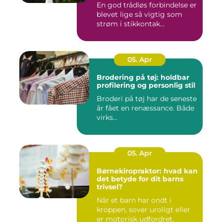
En god trådløs forbindelse er
blevet lige så vigtig som
strøm i stikkontak...
05. Apr
Brodering på tøj: holdbar
profilering og personlig stil
Broderi på tøj har de seneste
år fået en renæssance. Både
virks...
05. Apr
Børnekiropraktor: hvad kan
det betyde for dit barns
trivsel?
Når et barn har ondt i
kroppen, sover uroligt eller
er motorisk udfordret,