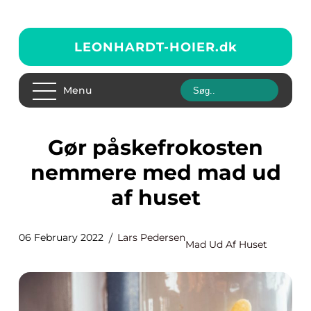
LEONHARDT-HOIER.
dk
Menu
Gør påskefrokosten
nemmere med mad ud
af huset
06 February 2022
Lars Pedersen
Mad Ud Af Huset