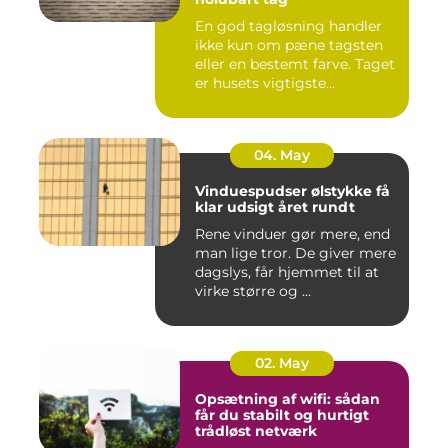
En god tagløsning handler
ikke kun om pæne tagsten
eller en bestemt farve. Taget
er husets vigtigste...
04. May
Vinduespudser ølstykke få
klar udsigt året rundt
Rene vinduer gør mere, end
man lige tror. De giver mere
dagslys, får hjemmet til at
virke større og ...
02. May
Opsætning af wifi: sådan
får du stabilt og hurtigt
trådløst netværk