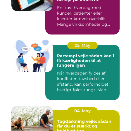
En travl hverdag med
kunder, patienter eller
klienter kræver overblik.
Mange virksomheder og
klinikk...
05. May
Parterapi vejle sådan kan i
få kærligheden til at
fungere igen
Når hverdagen fyldes af
konflikter, tavshed eller
afstand, kan parforholdet
hurtigt føles tungt. Man...
04. May
Tagdækning vejle: sådan
får du et stærkt og
holdbart tag