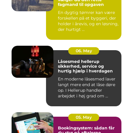
fagmand til opgaven
En dygtig tømrer kan være
forskellen på et byggeri, der
holder i årevis, og en løsning,
der hurtigt ...
06. May
Låsesmed hellerup
sikkerhed, service og
hurtig hjælp i hverdagen
En moderne låsesmed laver
langt mere end at låse døre
op. I Hellerup handler
arbejdet i høj grad om ...
05. May
Bookingsystem: sådan får
du styr på aftalerne