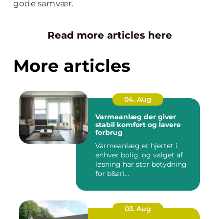
gode samvær.
Read more articles here
More articles
04. Aug
Varmeanlæg der giver
stabil komfort og lavere
forbrug
Varmeanlæg er hjertet i
enhver bolig, og valget af
løsning har stor betydning
for b&ari...
03. Aug