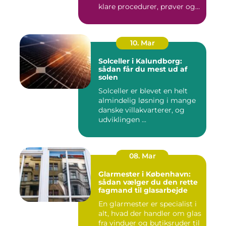
klare procedurer, prøver og
cer...
10. Mar
Solceller i Kalundborg:
sådan får du mest ud af
solen
Solceller er blevet en helt
almindelig løsning i mange
danske villakvarterer, og
udviklingen ...
08. Mar
Glarmester i København:
sådan vælger du den rette
fagmand til glasarbejde
En glarmester er specialist i
alt, hvad der handler om glas
fra vinduer og butiksruder til