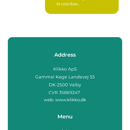
brusev&ae...
Address
web:
www.klikko.dk
Menu