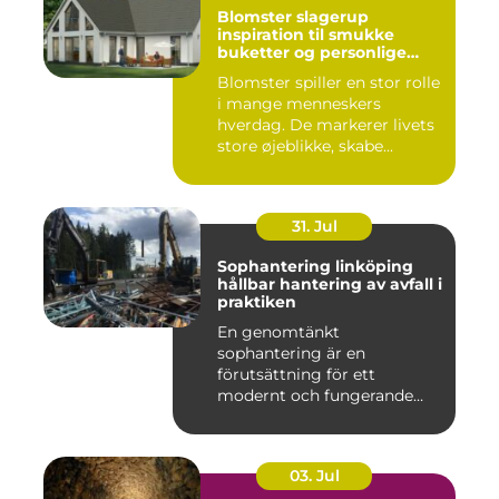
Blomster slagerup
inspiration til smukke
buketter og personlige
arrangementer
Blomster spiller en stor rolle
i mange menneskers
hverdag. De markerer livets
store øjeblikke, skabe...
31. Jul
Sophantering linköping
hållbar hantering av avfall i
praktiken
En genomtänkt
sophantering är en
förutsättning för ett
modernt och fungerande
samhälle. I en växande...
03. Jul