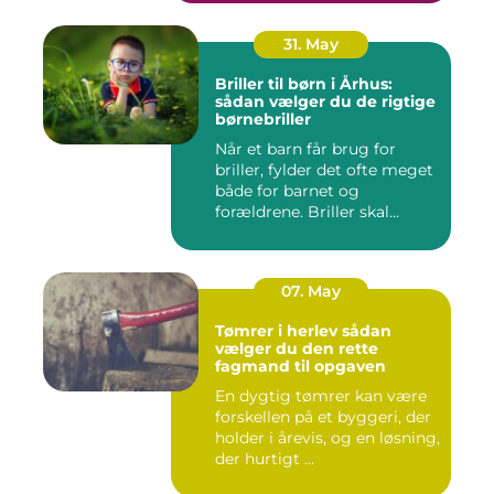
31. May
Briller til børn i Århus:
sådan vælger du de rigtige
børnebriller
Når et barn får brug for
briller, fylder det ofte meget
både for barnet og
forældrene. Briller skal...
07. May
Tømrer i herlev sådan
vælger du den rette
fagmand til opgaven
En dygtig tømrer kan være
forskellen på et byggeri, der
holder i årevis, og en løsning,
der hurtigt ...