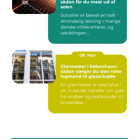
sådan får du mest ud af
solen
Solceller er blevet en helt
almindelig løsning i mange
danske villakvarterer, og
udviklingen ...
08. Mar
Glarmester i København:
sådan vælger du den rette
fagmand til glasarbejde
En glarmester er specialist i
alt, hvad der handler om glas
fra vinduer og butiksruder til
brusev&ae...