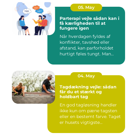
05. May
Parterapi vejle sådan kan i
få kærligheden til at
fungere igen
Når hverdagen fyldes af
konflikter, tavshed eller
afstand, kan parforholdet
hurtigt føles tungt. Man...
04. May
Tagdækning vejle: sådan
får du et stærkt og
holdbart tag
En god tagløsning handler
ikke kun om pæne tagsten
eller en bestemt farve. Taget
er husets vigtigste...