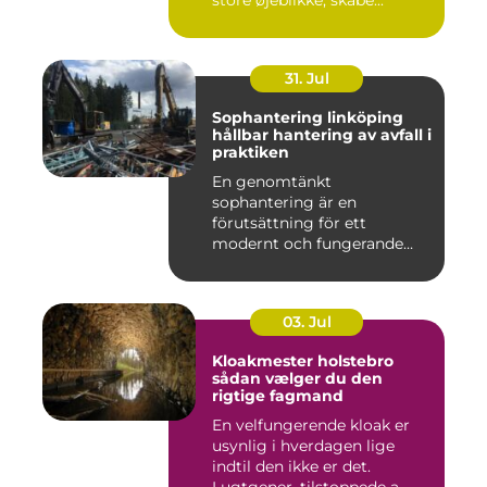
store øjeblikke, skabe...
31. Jul
Sophantering linköping
hållbar hantering av avfall i
praktiken
En genomtänkt
sophantering är en
förutsättning för ett
modernt och fungerande
samhälle. I en växande...
03. Jul
Kloakmester holstebro
sådan vælger du den
rigtige fagmand
En velfungerende kloak er
usynlig i hverdagen lige
indtil den ikke er det.