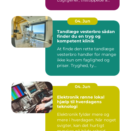
Lugtgener, tilstoppede a...
04. Jun
Tandlæge vesterbro sådan
finder du en tryg og
kompetent klinik
At finde den rette tandlæge
vesterbro handler for mange
ikke kun om faglighed og
priser. Tryghed, ty...
04. Jun
Elektronik rønne lokal
hjælp til hverdagens
teknologi
Elektronik fylder mere og
mere i hverdagen. Når noget
svigter, kan det hurtigt