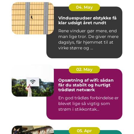
04. May
Vinduespudser ølstykke få
klar udsigt året rundt
Rene vinduer gør mere, end
man lige tror. De giver mere
dagslys, får hjemmet til at
virke større og ...
02. May
Opsætning af wifi: sådan
får du stabilt og hurtigt
trådløst netværk
En god trådløs forbindelse er
blevet lige så vigtig som
strøm i stikkontak...
05. Apr