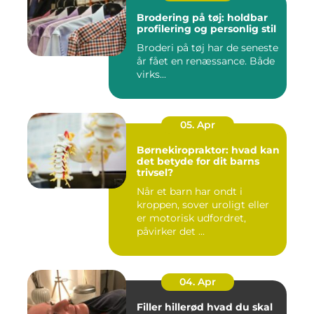
Brodering på tøj: holdbar
profilering og personlig stil
Broderi på tøj har de seneste
år fået en renæssance. Både
virks...
05. Apr
Børnekiropraktor: hvad kan
det betyde for dit barns
trivsel?
Når et barn har ondt i
kroppen, sover uroligt eller
er motorisk udfordret,
påvirker det ...
04. Apr
Filler hillerød hvad du skal