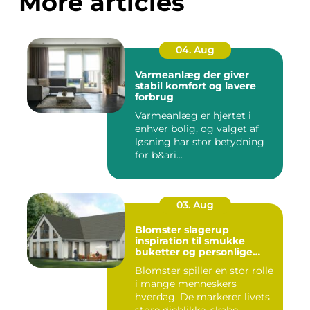
More articles
04. Aug
Varmeanlæg der giver
stabil komfort og lavere
forbrug
Varmeanlæg er hjertet i
enhver bolig, og valget af
løsning har stor betydning
for b&ari...
03. Aug
Blomster slagerup
inspiration til smukke
buketter og personlige
arrangementer
Blomster spiller en stor rolle
i mange menneskers
hverdag. De markerer livets