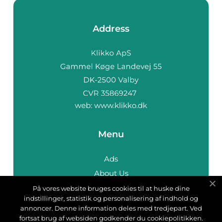
Address
web:
www.klikko.dk
Menu
Ads
About Us
Cookies
På vores website bruges cookies til at huske dine
indstillinger, statistik og personalisering af indhold og
Contact
annoncer. Denne information deles med tredjepart. Ved
Sitemap
fortsat brug af websiden godkender du cookiepolitikken.