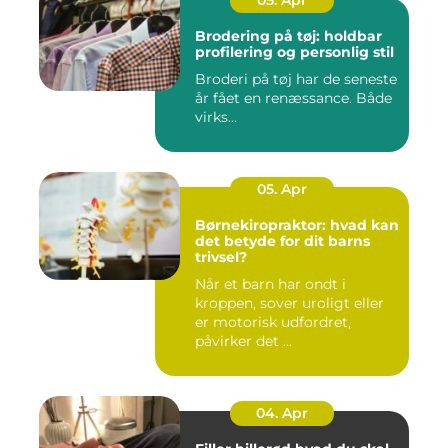
05. Apr
Brodering på tøj: holdbar
profilering og personlig stil
Broderi på tøj har de seneste
år fået en renæssance. Både
virks...
05. Apr
Børnekiropraktor: hvad kan
det betyde for dit barns
trivsel?
Når et barn har ondt i
kroppen, sover uroligt eller
er motorisk udfordret,
påvirker det ...
04. Apr