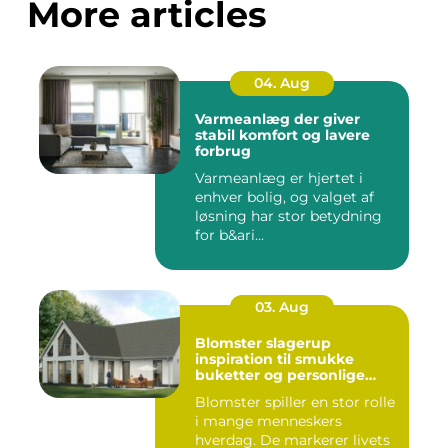
More articles
04. Aug
Varmeanlæg der giver
stabil komfort og lavere
forbrug
Varmeanlæg er hjertet i
enhver bolig, og valget af
løsning har stor betydning
for b&ari...
03. Aug
Blomster slagerup
inspiration til smukke
buketter og personlige
arrangementer
Blomster spiller en stor rolle
i mange menneskers
hverdag. De markerer livets