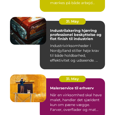
mærkes på både arbejd...
31. May
Industrilakering hjørring
professionel beskyttelse og
flot finish til industrien
Industrivirksomheder i
Nordjylland stiller høje krav
til både holdbarhed,
effektivitet og udseende. ...
31. May
Malerservice til erhverv
Når en virksomhed skal have
malet, handler det sjældent
kun om pæne vægge.
Farver, overflader og mat...