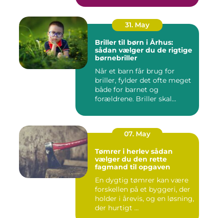
31. May
Briller til børn i Århus:
sådan vælger du de rigtige
børnebriller
Når et barn får brug for
briller, fylder det ofte meget
både for barnet og
forældrene. Briller skal...
07. May
Tømrer i herlev sådan
vælger du den rette
fagmand til opgaven
En dygtig tømrer kan være
forskellen på et byggeri, der
holder i årevis, og en løsning,
der hurtigt ...