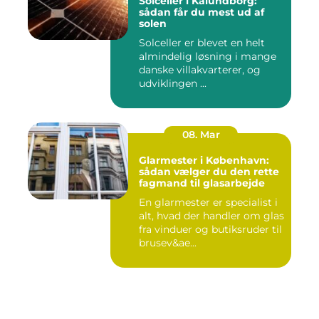
Solceller i Kalundborg:
sådan får du mest ud af
solen
Solceller er blevet en helt
almindelig løsning i mange
danske villakvarterer, og
udviklingen ...
08. Mar
Glarmester i København:
sådan vælger du den rette
fagmand til glasarbejde
En glarmester er specialist i
alt, hvad der handler om glas
fra vinduer og butiksruder til
brusev&ae...