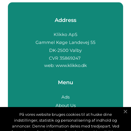
Address
web:
www.klikko.dk
Menu
Ads
About Us
Cookies
På vores website bruges cookies til at huske dine
indstillinger, statistik og personalisering af indhold og
Contact
annoncer. Denne information deles med tredjepart. Ved
Sitemap