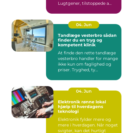
Lugtgener, tilstoppede a...
04. Jun
Tandlæge vesterbro sådan
finder du en tryg og
kompetent klinik
At finde den rette tandlæge
vesterbro handler for mange
ikke kun om faglighed og
priser. Tryghed, ty...
04. Jun
Elektronik rønne lokal
hjælp til hverdagens
teknologi
Elektronik fylder mere og
mere i hverdagen. Når noget
svigter, kan det hurtigt