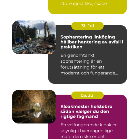
store øjeblikke, skabe...
31. Jul
Sophantering linköping
hållbar hantering av avfall i
praktiken
En genomtänkt
sophantering är en
förutsättning för ett
modernt och fungerande
samhälle. I en växande...
03. Jul
Kloakmester holstebro
sådan vælger du den
rigtige fagmand
En velfungerende kloak er
usynlig i hverdagen lige
indtil den ikke er det.