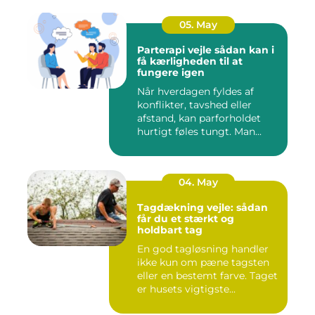
05. May
Parterapi vejle sådan kan i
få kærligheden til at
fungere igen
Når hverdagen fyldes af
konflikter, tavshed eller
afstand, kan parforholdet
hurtigt føles tungt. Man...
04. May
Tagdækning vejle: sådan
får du et stærkt og
holdbart tag
En god tagløsning handler
ikke kun om pæne tagsten
eller en bestemt farve. Taget
er husets vigtigste...