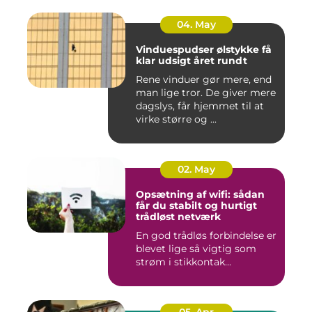
04. May
Vinduespudser ølstykke få
klar udsigt året rundt
Rene vinduer gør mere, end
man lige tror. De giver mere
dagslys, får hjemmet til at
virke større og ...
02. May
Opsætning af wifi: sådan
får du stabilt og hurtigt
trådløst netværk
En god trådløs forbindelse er
blevet lige så vigtig som
strøm i stikkontak...