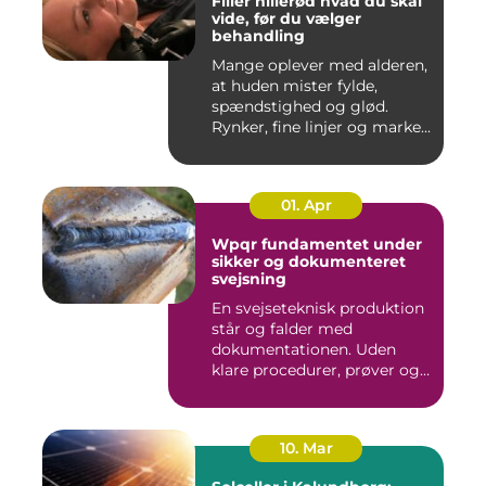
Filler hillerød hvad du skal
vide, før du vælger
behandling
Mange oplever med alderen,
at huden mister fylde,
spændstighed og glød.
Rynker, fine linjer og marke...
01. Apr
Wpqr fundamentet under
sikker og dokumenteret
svejsning
En svejseteknisk produktion
står og falder med
dokumentationen. Uden
klare procedurer, prøver og
cer...
10. Mar