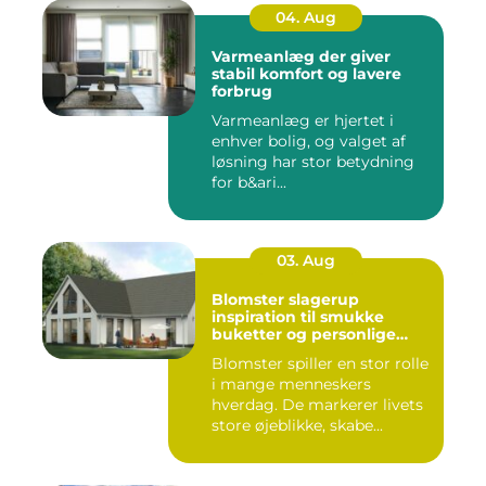
04. Aug
Varmeanlæg der giver
stabil komfort og lavere
forbrug
Varmeanlæg er hjertet i
enhver bolig, og valget af
løsning har stor betydning
for b&ari...
03. Aug
Blomster slagerup
inspiration til smukke
buketter og personlige
arrangementer
Blomster spiller en stor rolle
i mange menneskers
hverdag. De markerer livets
store øjeblikke, skabe...