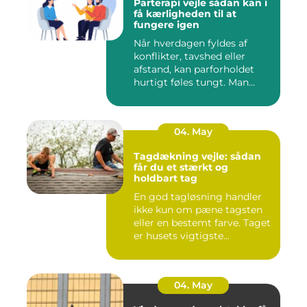
Parterapi vejle sådan kan i
få kærligheden til at
fungere igen
Når hverdagen fyldes af
konflikter, tavshed eller
afstand, kan parforholdet
hurtigt føles tungt. Man...
04. May
Tagdækning vejle: sådan
får du et stærkt og
holdbart tag
En god tagløsning handler
ikke kun om pæne tagsten
eller en bestemt farve. Taget
er husets vigtigste...
04. May