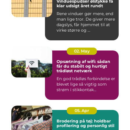
Vinduespudser ølstykke få
klar udsigt året rundt
Rene vinduer gør mere, end
man lige tror. De giver mere
dagslys, får hjemmet til at
virke større og ...
02. May
Opsætning af wifi: sådan
får du stabilt og hurtigt
trådløst netværk
En god trådløs forbindelse er
blevet lige så vigtig som
strøm i stikkontak...
05. Apr
Brodering på tøj: holdbar
profilering og personlig stil