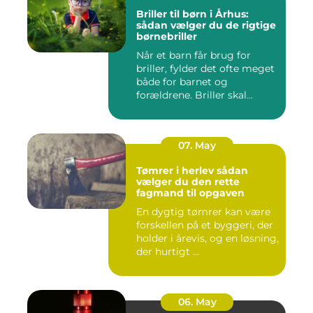
Briller til børn i Århus:
sådan vælger du de rigtige
børnebriller
Når et barn får brug for
briller, fylder det ofte meget
både for barnet og
forældrene. Briller skal...
07. May
Tømrer i herlev sådan
vælger du den rette
fagmand til opgaven
En dygtig tømrer kan være
forskellen på et byggeri, der
holder i årevis, og en løsning,
der hurtigt ...
06. May