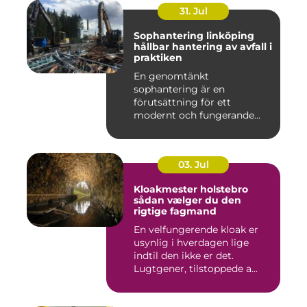
31. Jul
Sophantering linköping
hållbar hantering av avfall i
praktiken
En genomtänkt
sophantering är en
förutsättning för ett
modernt och fungerande
samhälle. I en växande...
03. Jul
Kloakmester holstebro
sådan vælger du den
rigtige fagmand
En velfungerende kloak er
usynlig i hverdagen lige
indtil den ikke er det.
Lugtgener, tilstoppede a...