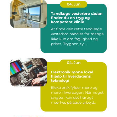
04. Jun
Tandlæge vesterbro sådan
finder du en tryg og
kompetent klinik
At finde den rette tandlæge
vesterbro handler for mange
ikke kun om faglighed og
priser. Tryghed, ty...
04. Jun
Elektronik rønne lokal
hjælp til hverdagens
teknologi
Elektronik fylder mere og
mere i hverdagen. Når noget
svigter, kan det hurtigt
mærkes på både arbejd...