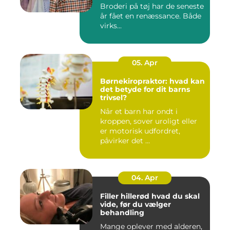
Broderi på tøj har de seneste
år fået en renæssance. Både
virks...
05. Apr
Børnekiropraktor: hvad kan
det betyde for dit barns
trivsel?
Når et barn har ondt i
kroppen, sover uroligt eller
er motorisk udfordret,
påvirker det ...
04. Apr
Filler hillerød hvad du skal
vide, før du vælger
behandling
Mange oplever med alderen,