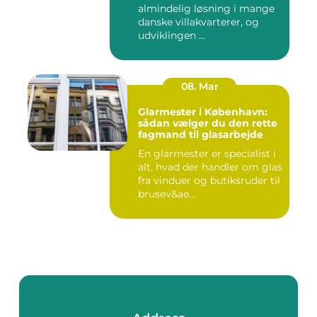
almindelig løsning i mange
danske villakvarterer, og
udviklingen ...
08. Mar
Glarmester i København:
sådan vælger du den rette
fagmand til glasarbejde
En glarmester er specialist i
alt, hvad der handler om glas
fra vinduer og butiksruder til
brusev&ae...