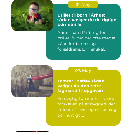
31. May
Briller til børn i Århus:
sådan vælger du de rigtige
børnebriller
Når et barn får brug for
briller, fylder det ofte meget
både for barnet og
forældrene. Briller skal...
07. May
Tømrer i herlev sådan
vælger du den rette
fagmand til opgaven
En dygtig tømrer kan være
forskellen på et byggeri, der
holder i årevis, og en løsning,
der hurtigt ...