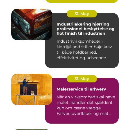
31. May
Industrilakering hjørring
professionel beskyttelse og
flot finish til industrien
Industrivirksomheder i
Nordjylland stiller høje krav
til både holdbarhed,
effektivitet og udseende. ...
31. May
Malerservice til erhverv
Når en virksomhed skal have
malet, handler det sjældent
kun om pæne vægge.
Farver, overflader og mat...