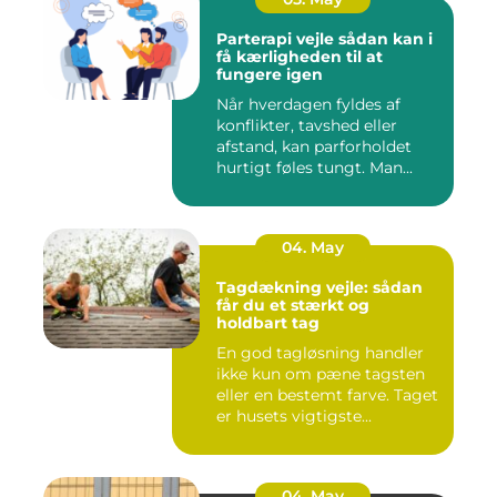
Parterapi vejle sådan kan i
få kærligheden til at
fungere igen
Når hverdagen fyldes af
konflikter, tavshed eller
afstand, kan parforholdet
hurtigt føles tungt. Man...
04. May
Tagdækning vejle: sådan
får du et stærkt og
holdbart tag
En god tagløsning handler
ikke kun om pæne tagsten
eller en bestemt farve. Taget
er husets vigtigste...
04. May