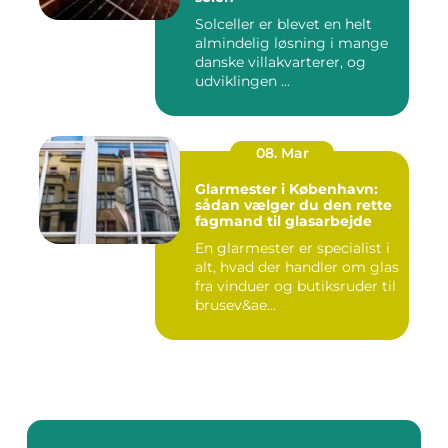
Solceller er blevet en helt
almindelig løsning i mange
danske villakvarterer, og
udviklingen ...
08. Mar
Glarmester i København:
sådan vælger du den rette
fagmand til glasarbejde
En glarmester er specialist i
alt, hvad der handler om glas
fra vinduer og butiksruder til
brusev&ae...