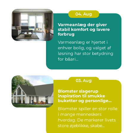
04. Aug
Varmeanlæg der giver
stabil komfort og lavere
forbrug
Varmeanlæg er hjertet i
enhver bolig, og valget af
løsning har stor betydning
for b&ari...
03. Aug
Blomster slagerup
inspiration til smukke
buketter og personlige
arrangementer
Blomster spiller en stor rolle
i mange menneskers
hverdag. De markerer livets
store øjeblikke, skabe...