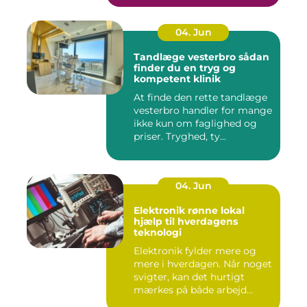
04. Jun
Tandlæge vesterbro sådan
finder du en tryg og
kompetent klinik
At finde den rette tandlæge
vesterbro handler for mange
ikke kun om faglighed og
priser. Tryghed, ty...
04. Jun
Elektronik rønne lokal
hjælp til hverdagens
teknologi
Elektronik fylder mere og
mere i hverdagen. Når noget
svigter, kan det hurtigt
mærkes på både arbejd...