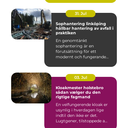
31. Jul
Sophantering linköping
hållbar hantering av avfall i
praktiken
En genomtänkt
sophantering är en
förutsättning för ett
modernt och fungerande
samhälle. I en växande...
03. Jul
Kloakmester holstebro
sådan vælger du den
rigtige fagmand
En velfungerende kloak er
usynlig i hverdagen lige
indtil den ikke er det.
Lugtgener, tilstoppede a...