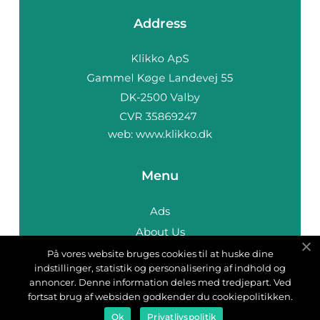
Address
web:
www.klikko.dk
Menu
Ads
About Us
Cookies
På vores website bruges cookies til at huske dine
indstillinger, statistik og personalisering af indhold og
Contact
annoncer. Denne information deles med tredjepart. Ved
Sitemap
fortsat brug af websiden godkender du cookiepolitikken.
Ok
Privatlivspolitik