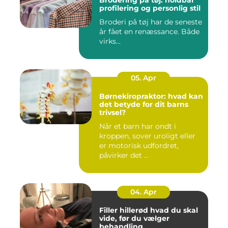
Brodering på tøj: holdbar
profilering og personlig stil
Broderi på tøj har de seneste
år fået en renæssance. Både
virks...
05. Apr
Børnekiropraktor: hvad kan
det betyde for dit barns
trivsel?
Når et barn har ondt i
kroppen, sover uroligt eller
er motorisk udfordret,
påvirker det ...
04. Apr
Filler hillerød hvad du skal
vide, før du vælger
behandling