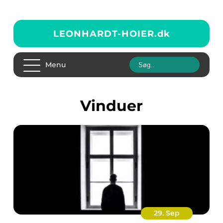
LEONHARDT-HOIER.
dk
Menu
vinduer
29. Sep