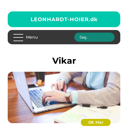
LEONHARDT-HOIER.
dk
Menu
vikar
08. Mar