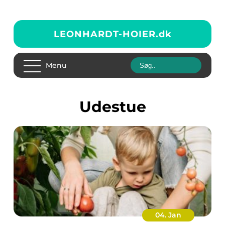
LEONHARDT-HOIER.
dk
Menu
Udestue
04. Jan