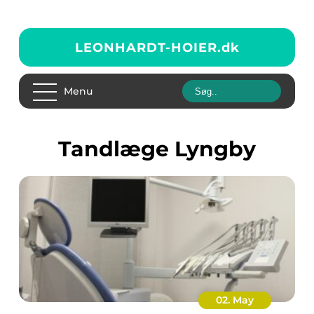
LEONHARDT-HOIER.
dk
Menu
tandlæge Lyngby
02. May