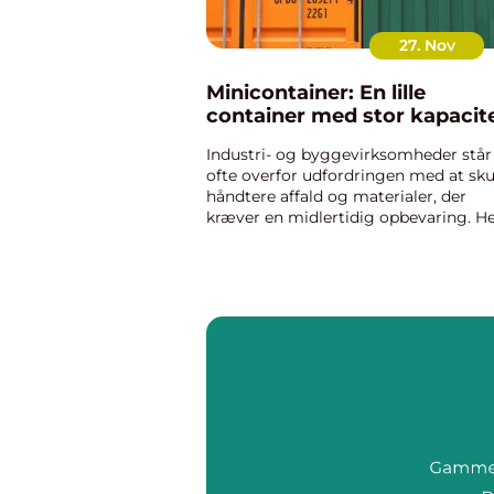
27. Nov
Minicontainer: En lille
container med stor kapacit
Industri- og byggevirksomheder står
ofte overfor udfordringen med at sku
håndtere affald og materialer, der
kræver en midlertidig opbevaring. H
kommer minicontaineren ind i billed
som en ideel løsning på problemet. 
minicontainer er en lille...