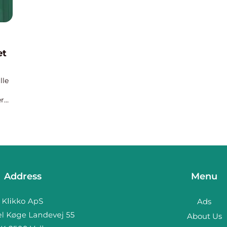
et
lle
er
et
En
Address
Menu
Ads
About Us