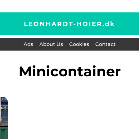
LEONHARDT-HOIER.
dk
Ads
About Us
Cookies
Contact
minicontainer