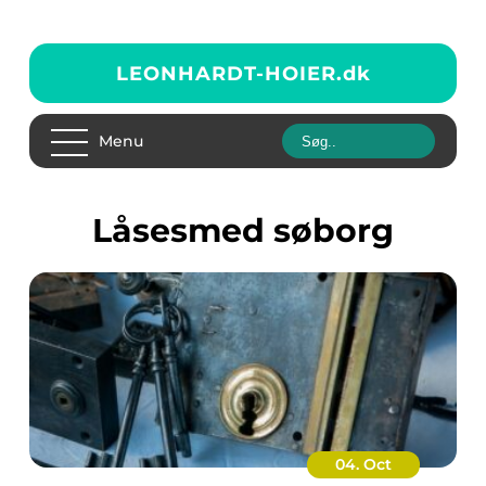
LEONHARDT-HOIER.
dk
Menu
låsesmed søborg
04. Oct