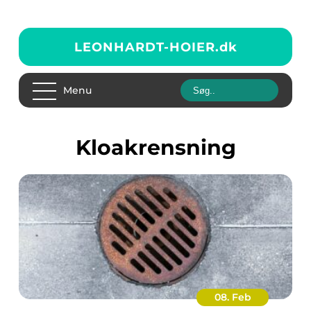
LEONHARDT-HOIER.
dk
Menu
kloakrensning
08. Feb