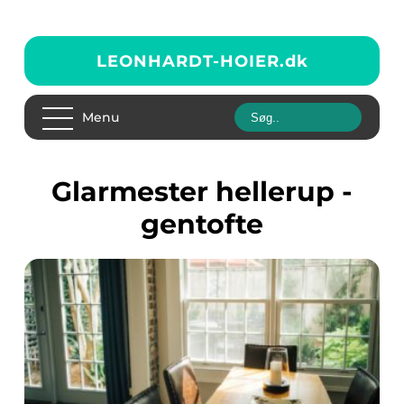
LEONHARDT-HOIER.
dk
Menu
glarmester hellerup -
gentofte