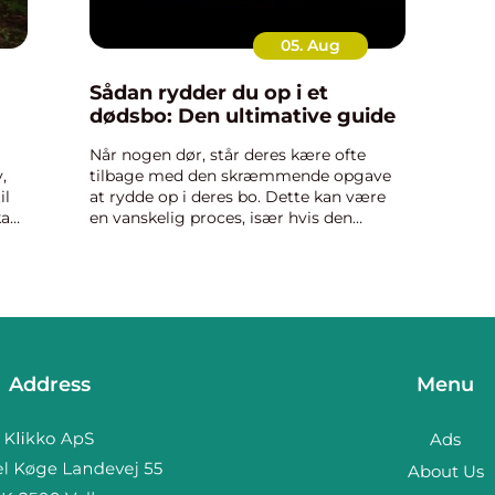
05. Aug
Sådan rydder du op i et
dødsbo: Den ultimative guide
Når nogen dør, står deres kære ofte
,
tilbage med den skræmmende opgave
il
at rydde op i deres bo. Dette kan være
kan
en vanskelig proces, især hvis den
afdøde havde mange ejendele. I denne
vejledning vil vi trin for trin gennemgå
processen med at rydde op i ...
Address
Menu
Ads
About Us