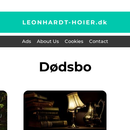
LEONHARDT-HOIER.
dk
Ads
About Us
Cookies
Contact
dødsbo