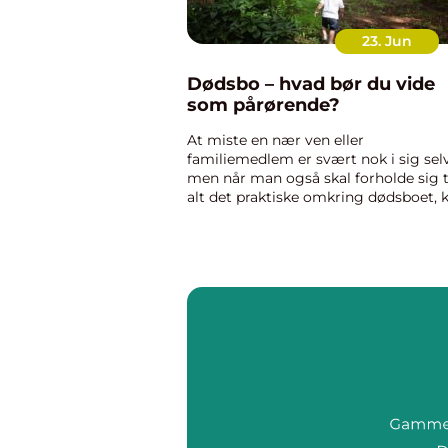
23. Jun
Dødsbo – hvad bør du vide
som pårørende?
At miste en nær ven eller
familiemedlem er svært nok i sig selv
men når man også skal forholde sig t
alt det praktiske omkring dødsboet, 
det føles uoverskueligt. Her er nogle
gode råd omkring, hvad d...