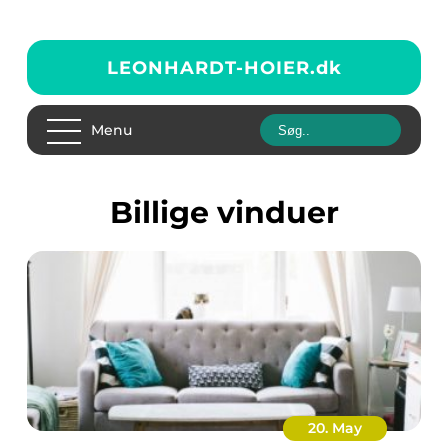
LEONHARDT-HOIER.
dk
Menu
billige vinduer
20. May