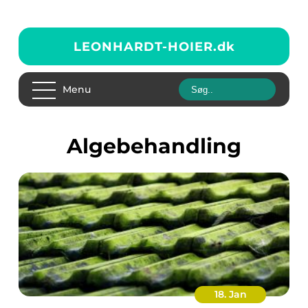
LEONHARDT-HOIER.
dk
Menu
algebehandling
18. Jan