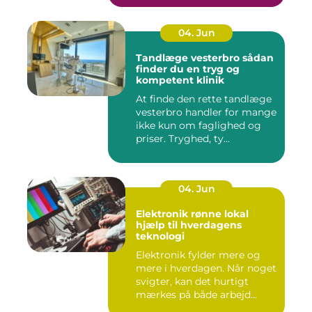
04. Jun
Tandlæge vesterbro sådan
finder du en tryg og
kompetent klinik
At finde den rette tandlæge
vesterbro handler for mange
ikke kun om faglighed og
priser. Tryghed, ty...
04. Jun
Elektronik rønne lokal
hjælp til hverdagens
teknologi
Elektronik fylder mere og
mere i hverdagen. Når noget
svigter, kan det hurtigt
mærkes på både arbejd...