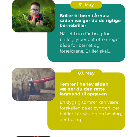
31. May
Briller til børn i Århus:
sådan vælger du de rigtige
børnebriller
Når et barn får brug for
briller, fylder det ofte meget
både for barnet og
forældrene. Briller skal...
07. May
Tømrer i herlev sådan
vælger du den rette
fagmand til opgaven
En dygtig tømrer kan være
forskellen på et byggeri, der
holder i årevis, og en løsning,
der hurtigt ...