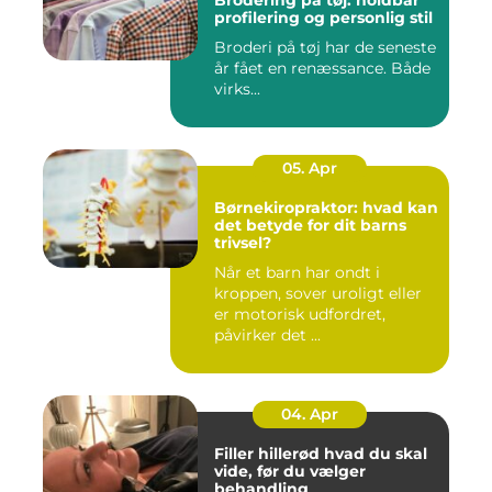
Brodering på tøj: holdbar
profilering og personlig stil
Broderi på tøj har de seneste
år fået en renæssance. Både
virks...
05. Apr
Børnekiropraktor: hvad kan
det betyde for dit barns
trivsel?
Når et barn har ondt i
kroppen, sover uroligt eller
er motorisk udfordret,
påvirker det ...
04. Apr
Filler hillerød hvad du skal
vide, før du vælger
behandling