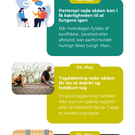
Parterapi vejle sådan kan i
få kærligheden til at
fungere igen
Når hverdagen fyldes af
konflikter, tavshed eller
afstand, kan parforholdet
hurtigt føles tungt. Man...
04. May
Tagdækning vejle: sådan
får du et stærkt og
holdbart tag
En god tagløsning handler
ikke kun om pæne tagsten
eller en bestemt farve. Taget
er husets vigtigste...
04. May