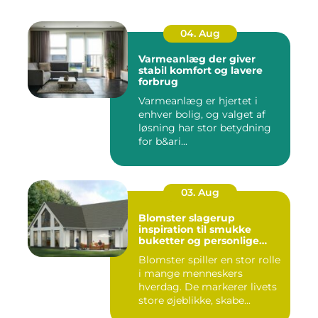
04. Aug
Varmeanlæg der giver
stabil komfort og lavere
forbrug
Varmeanlæg er hjertet i
enhver bolig, og valget af
løsning har stor betydning
for b&ari...
03. Aug
Blomster slagerup
inspiration til smukke
buketter og personlige
arrangementer
Blomster spiller en stor rolle
i mange menneskers
hverdag. De markerer livets
store øjeblikke, skabe...