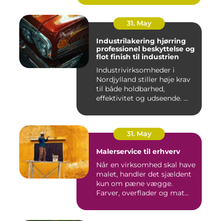
31. May
Industrilakering hjørring
professionel beskyttelse og
flot finish til industrien
Industrivirksomheder i
Nordjylland stiller høje krav
til både holdbarhed,
effektivitet og udseende. ...
31. May
Malerservice til erhverv
Når en virksomhed skal have
malet, handler det sjældent
kun om pæne vægge.
Farver, overflader og mat...