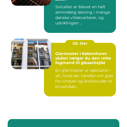
Solceller er blevet en helt
almindelig løsning i mange
danske villakvarterer, og
udviklingen ...
08. Mar
Glarmester i København:
sådan vælger du den rette
fagmand til glasarbejde
En glarmester er specialist i
alt, hvad der handler om glas
fra vinduer og butiksruder til
brusev&ae...