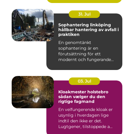
31. Jul
Sophantering linköping
hållbar hantering av avfall i
praktiken
En genomtänkt
sophantering är en
förutsättning för ett
modernt och fungerande
samhälle. I en växande...
03. Jul
Kloakmester holstebro
sådan vælger du den
rigtige fagmand
En velfungerende kloak er
usynlig i hverdagen lige
indtil den ikke er det.
Lugtgener, tilstoppede a...