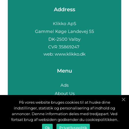
Address
web:
www.klikko.dk
Menu
Ads
About Us
Cookies
På vores website bruges cookies til at huske dine
indstillinger, statistik og personalisering af indhold og
Contact
annoncer. Denne information deles med tredjepart. Ved
Sitemap
fortsat brug af websiden godkender du cookiepolitikken.
Ok
Privatlivspolitik