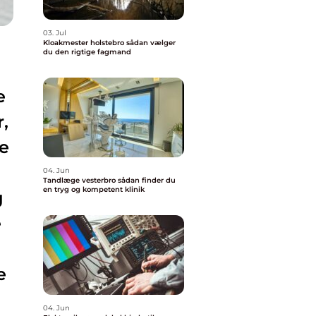
03. Jul
Kloakmester holstebro sådan vælger
du den rigtige fagmand
e
,
ve
04. Jun
Tandlæge vesterbro sådan finder du
en tryg og kompetent klinik
g
e
e
04. Jun