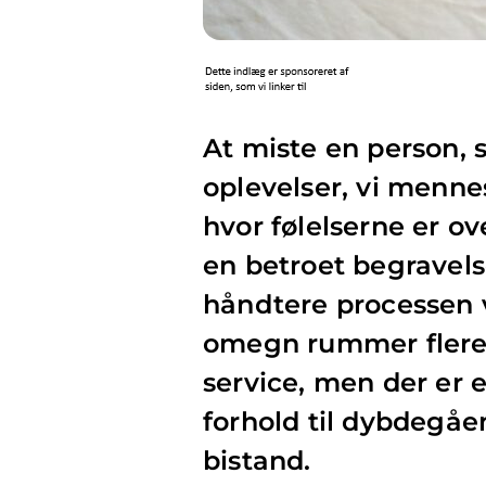
At miste en person, 
oplevelser, vi mennes
hvor følelserne er o
en betroet begravels
håndtere processen 
omegn rummer flere 
service, men der er e
forhold til dybdegå
bistand.