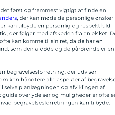
r det først og fremmest vigtigt at finde en
Randers
, der kan møde de personlige ønsker
er kan tilbyde en personlig og respektfuld
id, der følger med afskeden fra en elsket. D
 ofte kan komme til sin ret, da de har en
und, som den afdøde og de pårørende er en
 en begravelsesforretning, der udviser
som kan håndtere alle aspekter af begravels
til selve planlægningen og afviklingen af
 guide over ydelser og muligheder er ofte e
f, hvad begravelsesforretningen kan tilbyde.