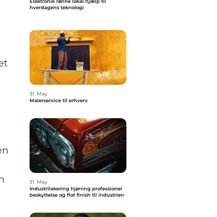
Elektronik rønne lokal hjælp til
hverdagens teknologi
et
31. May
Malerservice til erhverv
en
n
31. May
Industrilakering hjørring professionel
beskyttelse og flot finish til industrien