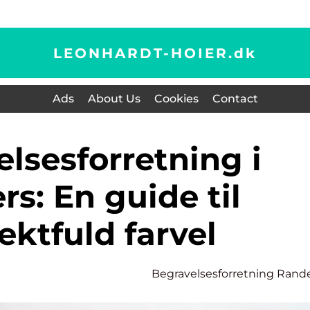
LEONHARDT-HOIER.
dk
Ads
About Us
Cookies
Contact
s: En guide til
ektfuld farvel
Begravelsesforretning Rand