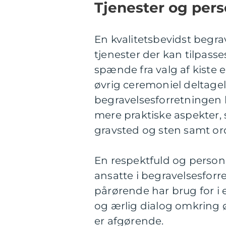
Tjenester og pers
En kvalitetsbevidst begrav
tjenester der kan tilpass
spænde fra valg af kiste e
øvrig ceremoniel deltagels
begravelsesforretningen
mere praktiske aspekter, 
gravsted og sten samt o
En respektfuld og person
ansatte i begravelsesfor
pårørende har brug for i e
og ærlig dialog omkring ø
er afgørende.