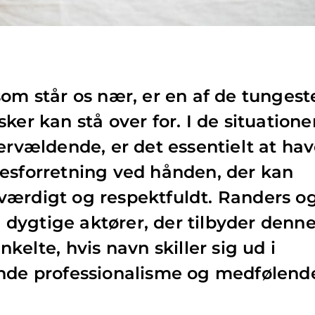
som står os nær, er en af de tungest
ker kan stå over for. I de situationer
vervældende, er det essentielt at ha
esforretning ved hånden, der kan
værdigt og respektfuldt. Randers o
dygtige aktører, der tilbyder denn
nkelte, hvis navn skiller sig ud i
ende professionalisme og medfølend