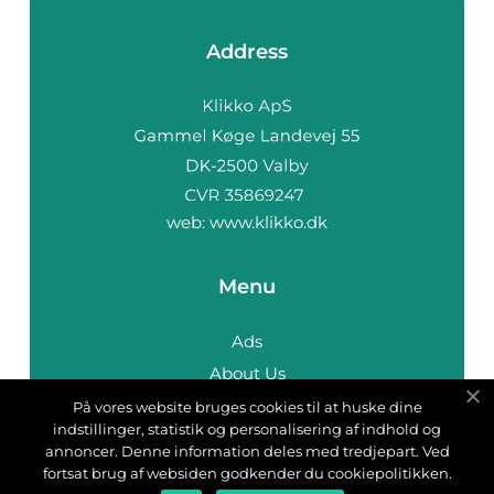
Address
web:
www.klikko.dk
Menu
Ads
About Us
Cookies
På vores website bruges cookies til at huske dine
indstillinger, statistik og personalisering af indhold og
Contact
annoncer. Denne information deles med tredjepart. Ved
Sitemap
fortsat brug af websiden godkender du cookiepolitikken.