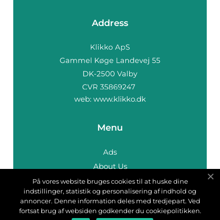
Address
web:
www.klikko.dk
Menu
Ads
About Us
Cookies
På vores website bruges cookies til at huske dine
indstillinger, statistik og personalisering af indhold og
Contact
annoncer. Denne information deles med tredjepart. Ved
Sitemap
fortsat brug af websiden godkender du cookiepolitikken.