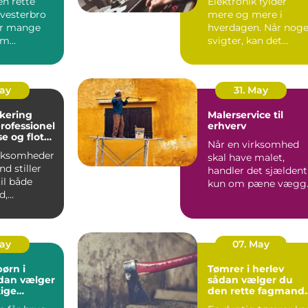
en rette
Elektronik fylder
vesterbro
mere og mere i
or mange
hverdagen. Når noge
om
svigter, kan det
og priser.
hurtigt mærkes på
...
både arbejd...
May
31. May
akering
Malerservice til
erhverv
e og flot
Når en virksomhed
 industrien
irksomheder
skal have malet,
nd stiller
handler det sjældent
til både
kun om pæne vægg
d,
Farver, overflader og
et og
mat...
..
May
07. May
 børn i
Tømrer i herlev
dan vælger
sådan vælger du
tige
den rette fagmand
ler
til opgaven