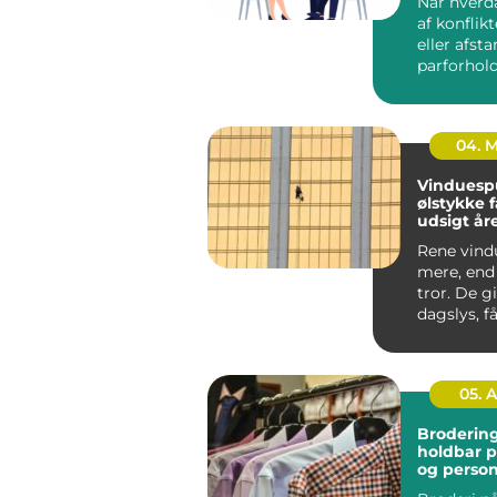
Når hverd
af konflik
eller afst
parforhold
føles tungt
04. 
Vinduesp
ølstykke få klar
udsigt år
Rene vind
mere, end
tror. De g
dagslys, 
til at virke
05. 
Brodering
holdbar p
og personl