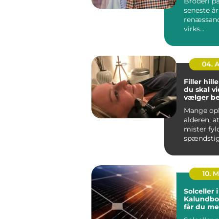
Broderi på
seneste år
renæssanc
virks...
04. 
Filler hillerø
du skal vi
vælger b
Mange op
alderen, a
mister fyl
spændsti
glød. Rynk
linjer og m
10. 
Solceller i
Kalundbo
får du me
solen