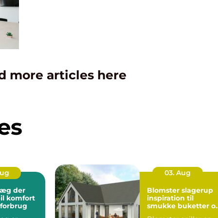
d more articles here
es
Aug
03. Aug
æg der
Blomster slagerup
il komfort
inspiration til
 forbrug
smukke buketter o
personlige