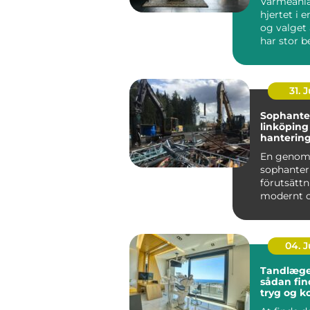
Varmeanl
hjertet i e
og valget 
har stor b
b&ari...
31. J
Sophante
linköping hållba
hantering 
praktiken
En genom
sophanter
förutsättn
modernt 
fungerand
I en växand
04. 
Tandlæge
sådan fin
tryg og 
klinik