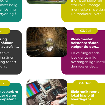
æg er
Blomster spiller en
arrangementer
nhver bolig,
stor rolle i mange
af løsning
menneskers hverdag
etydning for
De markerer livets
store øjeblikke,
skabe...
ul
03. Jul
ring
Kloakmester
r
holstebro sådan
av avfall i
vælger du den
rigtige fagmand
tänkt
En velfungerende
ing är en
kloak er usynlig i
ing för ett
hverdagen lige indtil
och
den ikke er det.
e samhälle.
Lugtgener,
e...
tilstoppede a...
Jun
04. Jun
 vesterbro
Elektronik rønne
der du en
lokal hjælp til
kompetent
hverdagens
teknologi