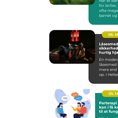
Når et bar
for briller
ofte meget både 
barnet og
Briller skal.
06. 
Låsesmed
sikkerhed
hurtig hjæ
hverdage
En moder
låsesmed 
mere end 
op. I Hell
arbejdet i
om ...
05. 
Parterapi vej
kan i få 
til at fun