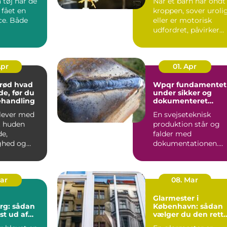
 tøj har de
Når et barn har ondt 
 fået en
kroppen, sover uroli
e. Både
eller er motorisk
udfordret, påvirker
det ...
Apr
01. Apr
d hvad
Wpqr fundamentet
de, før du
under sikker og
ehandling
dokumenteret
svejsning
lever med
En svejseteknisk
t huden
produktion står og
de,
falder med
ghed og
dokumentationen.
er, fine
Uden klare
arke...
procedurer, prøver 
cer...
Mar
08. Mar
Glarmester i
rg: sådan
København: sådan
st ud af
vælger du den rett
fagmand til