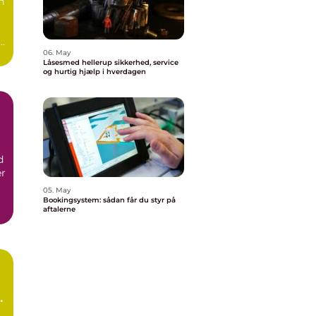
n
t
,
06. May
Låsesmed hellerup sikkerhed, service
og hurtig hjælp i hverdagen
å
d
er
05. May
Bookingsystem: sådan får du styr på
aftalerne