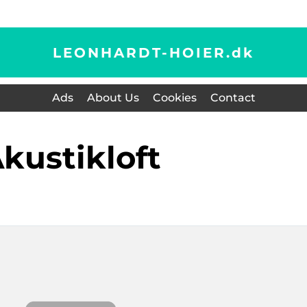
LEONHARDT-HOIER.
dk
Ads
About Us
Cookies
Contact
akustikloft