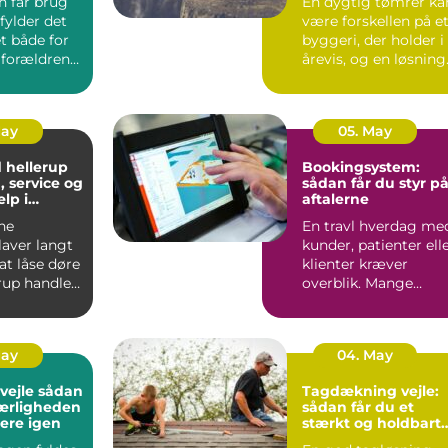
n får brug
En dygtig tømrer ka
, fylder det
være forskellen på e
for
byggeri, der holder i
 forældrene.
årevis, og en løsning
..
der hurtigt ...
May
05. May
 hellerup
Bookingsystem:
, service og
sådan får du styr p
lp i
aftalerne
n
ne
En travl hverdag me
laver langt
kunder, patienter ell
at låse døre
klienter kræver
erup handler
overblik. Mange
 høj grad
virksomheder og
klinikk...
May
04. May
le sådan
Tagdækning vejle:
kærligheden
sådan får du et
gere igen
stærkt og holdbart
tag