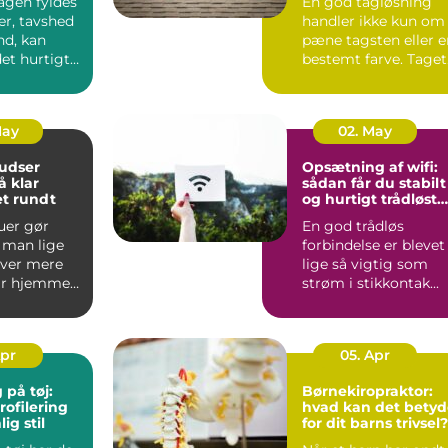
agen fyldes
En god tagløsning
ter, tavshed
handler ikke kun om
and, kan
pæne tagsten eller e
et hurtigt
bestemt farve. Taget
. Man...
er husets vigtigste...
May
02. May
udser
Opsætning af wifi:
sådan får du stabilt
et rundt
og hurtigt trådløst
netværk
uer gør
En god trådløs
 man lige
forbindelse er blevet
iver mere
lige så vigtig som
får hjemmet
strøm i stikkontak...
 større og ...
Apr
05. Apr
 på tøj:
Børnekiropraktor:
rofilering
hvad kan det betyd
ig stil
for dit barns trivsel?