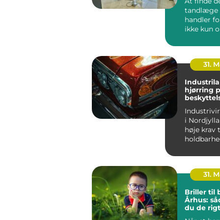
At finde d
tandlæge 
handler f
ikke kun 
faglighed 
Tryghed, ty
31. 
Industril
hjørring professionel
beskyttels
finish til
Industriv
i Nordjylla
høje krav 
holdbarhe
effektivit
udseende. .
31. 
Briller til
Århus: så
du de rig
børnebril