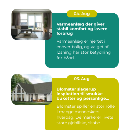
04. Aug
Varmeanlæg der giver
stabil komfort og lavere
forbrug
Varmeanlæg er hjertet i
enhver bolig, og valget af
løsning har stor betydning
for b&ari...
03. Aug
Blomster slagerup
inspiration til smukke
buketter og personlige
arrangementer
Blomster spiller en stor rolle
i mange menneskers
hverdag. De markerer livets
store øjeblikke, skabe...