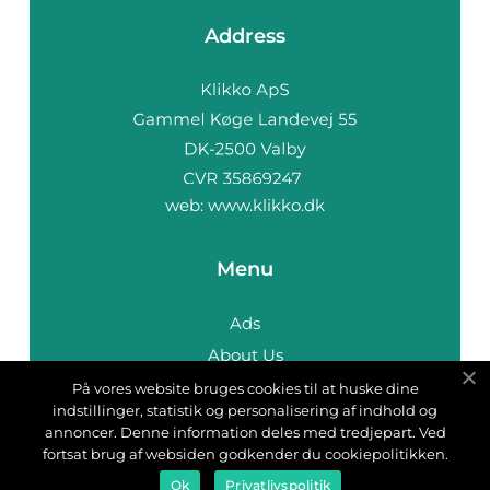
Address
web:
www.klikko.dk
Menu
Ads
About Us
Cookies
På vores website bruges cookies til at huske dine
indstillinger, statistik og personalisering af indhold og
Contact
annoncer. Denne information deles med tredjepart. Ved
Sitemap
fortsat brug af websiden godkender du cookiepolitikken.
Ok
Privatlivspolitik