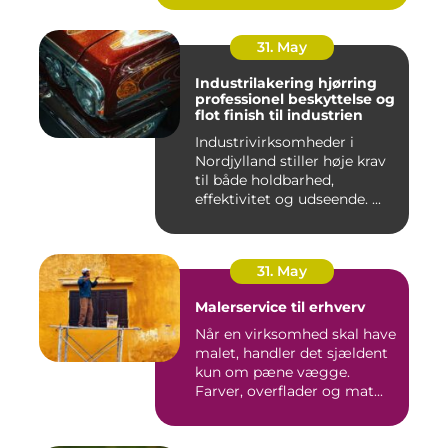
31. May
Industrilakering hjørring
professionel beskyttelse og
flot finish til industrien
Industrivirksomheder i
Nordjylland stiller høje krav
til både holdbarhed,
effektivitet og udseende. ...
31. May
Malerservice til erhverv
Når en virksomhed skal have
malet, handler det sjældent
kun om pæne vægge.
Farver, overflader og mat...