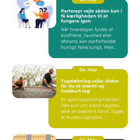
Parterapi vejle sådan kan i
få kærligheden til at
fungere igen
Når hverdagen fyldes af
konflikter, tavshed eller
afstand, kan parforholdet
hurtigt føles tungt. Man...
04. May
Tagdækning vejle: sådan
får du et stærkt og
holdbart tag
En god tagløsning handler
ikke kun om pæne tagsten
eller en bestemt farve. Taget
er husets vigtigste...
04. May