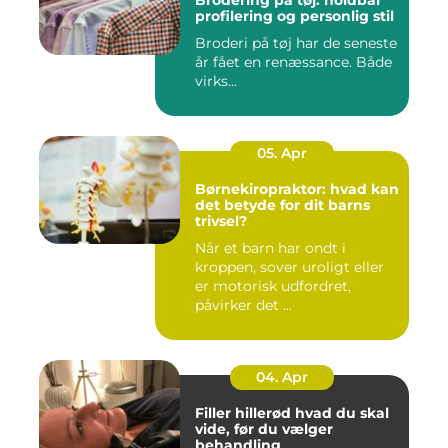
Brodering på tøj: holdbar
profilering og personlig stil
Broderi på tøj har de seneste
år fået en renæssance. Både
virks...
05. Apr
Børnekiropraktor: hvad kan
det betyde for dit barns
trivsel?
Når et barn har ondt i
kroppen, sover uroligt eller
er motorisk udfordret,
påvirker det ...
04. Apr
Filler hillerød hvad du skal
vide, før du vælger
behandling