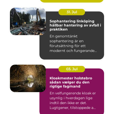
31. Jul
Sophantering linköping
hållbar hantering av avfall i
praktiken
En genomtänkt
sophantering är en
förutsättning för ett
modernt och fungerande
samhälle. I en växande...
03. Jul
Kloakmester holstebro
sådan vælger du den
rigtige fagmand
En velfungerende kloak er
usynlig i hverdagen lige
indtil den ikke er det.
Lugtgener, tilstoppede a...