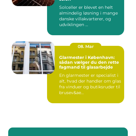
Solceller er blevet en helt
almindelig løsning i mange
danske villakvarterer, og
udviklingen ...
08. Mar
Glarmester i København:
sådan vælger du den rette
fagmand til glasarbejde
En glarmester er specialist i
alt, hvad der handler om glas
fra vinduer og butiksruder til
brusev&ae...