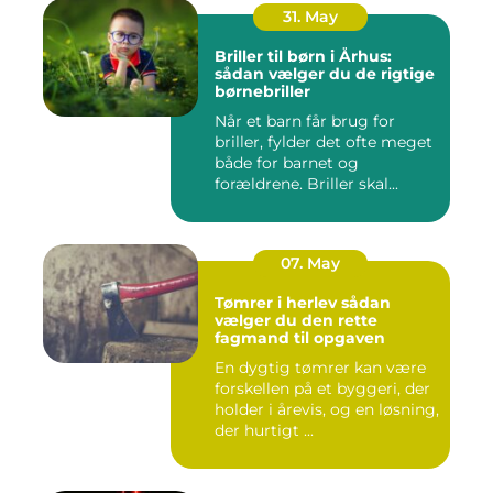
31. May
Briller til børn i Århus:
sådan vælger du de rigtige
børnebriller
Når et barn får brug for
briller, fylder det ofte meget
både for barnet og
forældrene. Briller skal...
07. May
Tømrer i herlev sådan
vælger du den rette
fagmand til opgaven
En dygtig tømrer kan være
forskellen på et byggeri, der
holder i årevis, og en løsning,
der hurtigt ...