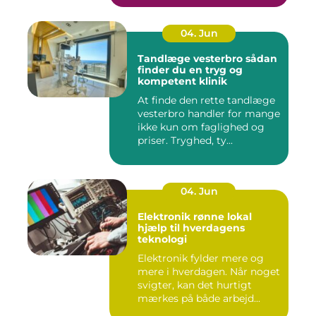
04. Jun
Tandlæge vesterbro sådan
finder du en tryg og
kompetent klinik
At finde den rette tandlæge
vesterbro handler for mange
ikke kun om faglighed og
priser. Tryghed, ty...
04. Jun
Elektronik rønne lokal
hjælp til hverdagens
teknologi
Elektronik fylder mere og
mere i hverdagen. Når noget
svigter, kan det hurtigt
mærkes på både arbejd...